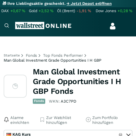
🎁 Ihre Lieblingsaktie geschenkt.
→ Jetzt Depot eröffnen
DAX
+0,67
%
Gold
+2,52
%
Öl (Brent)
-1,91
%
Dow Jones
+0,28
%
Fonds
Top Fonds Performer
Startseite
Man Global Investment Grade Opportunities I H GBP
Man Global Investment
Grade Opportunities I H
GBP Fonds
Fonds
WKN:
A3C7PD
Alarme
Zur Watchlist
Zum Portfolio
einrichten
hinzufügen
hinzufügen
KAG Kurs