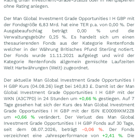
Rating unter Investment-Grade-Status oder in Wertpapieren
ohne Rating anlegen.
Der Man Global Investment Grade Opportunities I H GBP mit
der Fondsgröße 6,83 Mrd. hat eine TER p.a. von 0,00 %. Der
Ausgabeaufschlag beträgt 0,00 % und die
Verwaltungsgebühr 0,25 %. Es handelt sich um einen
thesaurierenden Fonds aus der Kategorie Rentenfonds
welcher in der Währung Britisches Pfund Sterling notiert.
Der Fonds wurde 11.11.2021 aufgelegt und wird der
Kategorie Rentenfonds allgemein gemischte Laufzeiten
Welt Hartwährungen (Welt) zugeordnet.
Der aktuelle Man Global Investment Grade Opportunities I
H GBP Kurs (
04.08.26
) liegt bei 140,83
£
. Damit ist der Man
Global Investment Grade Opportunities I H GBP mit der
WKN (A3C7PD) in 24 Stunden um
+0,66
%
gestiegen. Auf 7
Tage gesehen hat sich der Kurs des Man Global Investment
Grade Opportunities I H GBP mit der ISIN IE0009XKM2Z8
um
+0,66
%
verändert. Der Verlust des Man Global
Investment Grade Opportunities I H GBP Fonds auf 30 Tage,
seit dem 08.07.2026, beträgt
-0,06
%
. Der Fonds
verzeichnet eine Jahresperformance von
+2,41
%
. Die