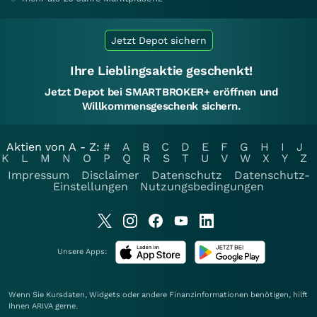
Jetzt Depot sichern
Ihre Lieblingsaktie geschenkt!
Jetzt Depot bei SMARTBROKER+ eröffnen und
Willkommensgeschenk sichern.
Aktien von A - Z:
#
A
B
C
D
E
F
G
H
I
J
K
L
M
N
O
P
Q
R
S
T
U
V
W
X
Y
Z
Impressum
Disclaimer
Datenschutz
Datenschutz-
Einstellungen
Nutzungsbedingungen
Unsere Apps:
Wenn Sie Kursdaten, Widgets oder andere Finanzinformationen benötigen, hilft
Ihnen
ARIVA
gerne.