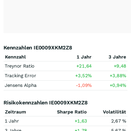
Kennzahlen IE0009XKM2Z8
Kennzahl
1 Jahr
3 Jahre
Treynor Ratio
+21,64
+9,48
Tracking Error
+3,52
%
+3,88
%
Jensens Alpha
-1,09
%
+0,94
%
Risikokennzahlen IE0009XKM2Z8
Zeitraum
Sharpe Ratio
Volatilität
1 Jahr
+1,63
2,67 %
3 Jahre
+1,78
5,67 %