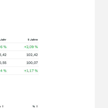
 Jahr
5 Jahre
86
%
+2,09
%
2,42
102,42
0,55
100,07
14
%
+1,17
%
h
%