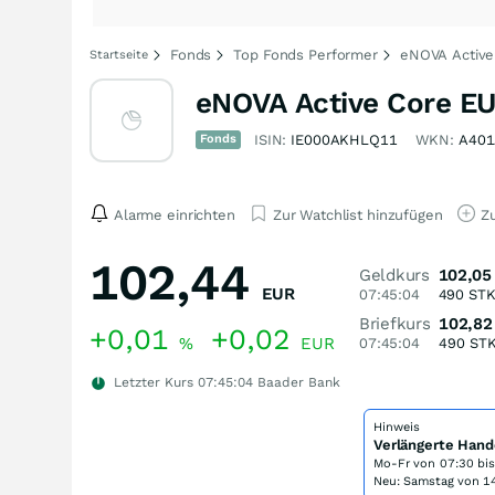
Fonds
Top Fonds Performer
eNOVA Active
Startseite
eNOVA Active Core EU
Fonds
ISIN:
IE000AKHLQ11
WKN:
A401
Alarme einrichten
Zur Watchlist hinzufügen
Zu
102,44
Geldkurs
102,05
EUR
07:45:04
490
ST
Briefkurs
102,82
+0,01
+0,02
%
EUR
07:45:04
490
ST
Letzter Kurs
07:45:04
Baader Bank
Hinweis
Verlängerte Hand
Mo-Fr von
07:30 bi
Neu: Samstag von 14