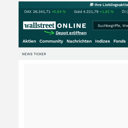
🎁 Ihre Lieblingsakt
DAX
26.341,71
+0,64
%
Gold
4.321,79
+1,92
%
Öl 
Depot eröffnen
Aktien
Community
Nachrichten
Indizes
Fonds
NEWS TICKER