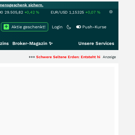
mensgeschenk sichern.
00
29.505,82
+0,42
%
EUR/USD
1,15325
+0,07
%
Aktie geschenkt!
Login
Push-Kurse
zins
Broker-Magazin ✨
Unsere Services
+++
Schwere Seltene Erden: Entsteht hier die nächste Milliardenstory?
Anzeige