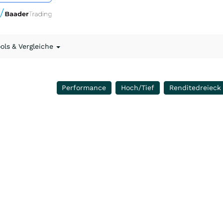
ools & Vergleiche
Performance
Hoch/Tief
Renditedreieck