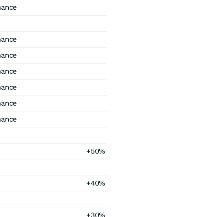
mance
mance
mance
mance
mance
mance
mance
+50%
+40%
+30%