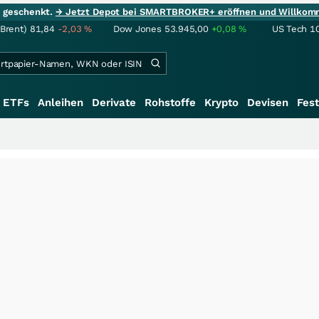
ie geschenkt.
→ Jetzt Depot bei SMARTBROKER+ eröffnen und Willkom
(Brent)
81,84
-2,03
%
Dow Jones
53.945,00
+0,08
%
US Tech 1
ETFs
Anleihen
Derivate
Rohstoffe
Krypto
Devisen
Fest