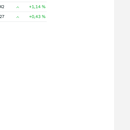
42
+1,14
%
27
+0,43
%