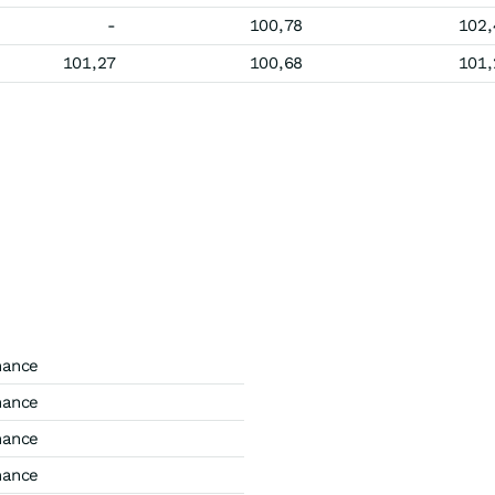
-
100,78
102,
101,27
100,68
101,
mance
mance
mance
mance