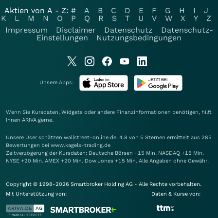
Aktien von A - Z:
#
A
B
C
D
E
F
G
H
I
J
K
L
M
N
O
P
Q
R
S
T
U
V
W
X
Y
Z
Impressum
Disclaimer
Datenschutz
Datenschutz-
Einstellungen
Nutzungsbedingungen
Unsere Apps:
Wenn Sie Kursdaten, Widgets oder andere Finanzinformationen benötigen, hilft
Ihnen
ARIVA
gerne.
Unsere User schätzen wallstreet-online.de: 4.8 von 5 Sternen ermittelt aus 285
Bewertungen bei www.kagels-trading.de
Zeitverzögerung der Kursdaten: Deutsche Börsen +15 Min. NASDAQ +15 Min.
NYSE +20 Min. AMEX +20 Min. Dow Jones +15 Min. Alle Angaben ohne Gewähr.
Copyright © 1998-2026 Smartbroker Holding AG - Alle Rechte vorbehalten.
Mit Unterstützung von:
Daten & Kurse von: