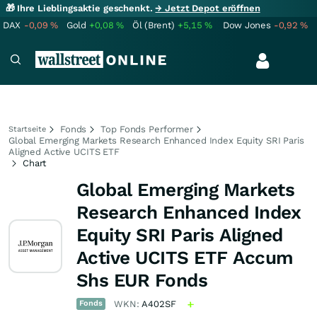
🎁 Ihre Lieblingsaktie geschenkt.
→ Jetzt Depot eröffnen
DAX
-0,09
%
Gold
+0,08
%
Öl (Brent)
+5,15
%
Dow Jones
-0,92
%
Fonds
Top Fonds Performer
Startseite
Global Emerging Markets Research Enhanced Index Equity SRI Paris
Aligned Active UCITS ETF
Chart
Global Emerging Markets
Research Enhanced Index
Equity SRI Paris Aligned
Active UCITS ETF Accum
Shs EUR Fonds
Fonds
WKN:
A402SF