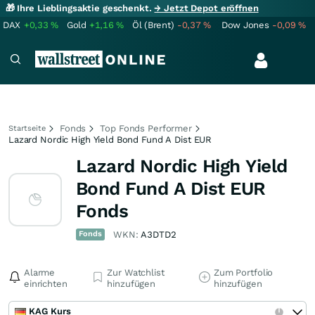
🎁 Ihre Lieblingsaktie geschenkt.
→ Jetzt Depot eröffnen
DAX
+0,33
%
Gold
+1,16
%
Öl (Brent)
-0,37
%
Dow Jones
-0,09
%
Fonds
Top Fonds Performer
Startseite
Lazard Nordic High Yield Bond Fund A Dist EUR
Lazard Nordic High Yield
Bond Fund A Dist EUR
Fonds
Fonds
WKN:
A3DTD2
Alarme
Zur Watchlist
Zum Portfolio
einrichten
hinzufügen
hinzufügen
KAG Kurs