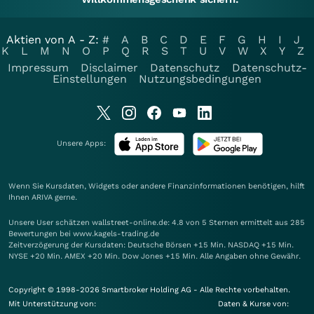
Aktien von A - Z:
#
A
B
C
D
E
F
G
H
I
J
K
L
M
N
O
P
Q
R
S
T
U
V
W
X
Y
Z
Impressum
Disclaimer
Datenschutz
Datenschutz-
Einstellungen
Nutzungsbedingungen
Unsere Apps:
Wenn Sie Kursdaten, Widgets oder andere Finanzinformationen benötigen, hilft
Ihnen
ARIVA
gerne.
Unsere User schätzen wallstreet-online.de: 4.8 von 5 Sternen ermittelt aus 285
Bewertungen bei www.kagels-trading.de
Zeitverzögerung der Kursdaten: Deutsche Börsen +15 Min. NASDAQ +15 Min.
NYSE +20 Min. AMEX +20 Min. Dow Jones +15 Min. Alle Angaben ohne Gewähr.
Copyright © 1998-2026 Smartbroker Holding AG - Alle Rechte vorbehalten.
Mit Unterstützung von:
Daten & Kurse von: