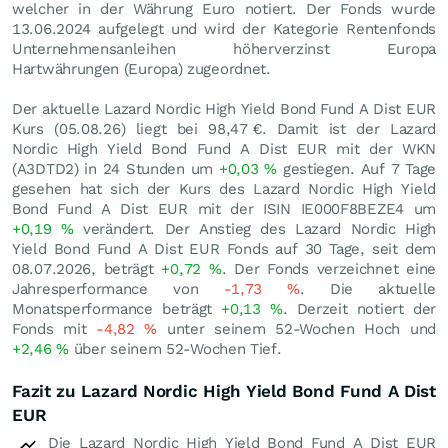
welcher in der Währung Euro notiert. Der Fonds wurde
13.06.2024 aufgelegt und wird der Kategorie Rentenfonds
Unternehmensanleihen höherverzinst Europa
Hartwährungen (Europa) zugeordnet.
Der aktuelle Lazard Nordic High Yield Bond Fund A Dist EUR
Kurs (
05.08.26
) liegt bei 98,47
€
. Damit ist der Lazard
Nordic High Yield Bond Fund A Dist EUR mit der WKN
(A3DTD2) in 24 Stunden um
+0,03
%
gestiegen. Auf 7 Tage
gesehen hat sich der Kurs des Lazard Nordic High Yield
Bond Fund A Dist EUR mit der ISIN IE000F8BEZE4 um
+0,19
%
verändert. Der Anstieg des Lazard Nordic High
Yield Bond Fund A Dist EUR Fonds auf 30 Tage, seit dem
08.07.2026, beträgt
+0,72
%
. Der Fonds verzeichnet eine
Jahresperformance von
-1,73
%
. Die aktuelle
Monatsperformance beträgt
+0,13
%
. Derzeit notiert der
Fonds mit
-4,82
%
unter seinem 52-Wochen Hoch und
+2,46
%
über seinem 52-Wochen Tief.
Fazit zu Lazard Nordic High Yield Bond Fund A Dist
EUR
Die Lazard Nordic High Yield Bond Fund A Dist EUR