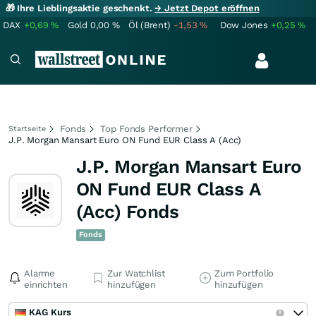
🎁 Ihre Lieblingsaktie geschenkt.
→ Jetzt Depot eröffnen
DAX
+0,69
%
Gold
0,00
%
Öl (Brent)
-1,53
%
Dow Jones
+0,25
%
Fonds
Top Fonds Performer
Startseite
J.P. Morgan Mansart Euro ON Fund EUR Class A (Acc)
J.P. Morgan Mansart Euro
ON Fund EUR Class A
(Acc) Fonds
Fonds
Alarme
Zur Watchlist
Zum Portfolio
einrichten
hinzufügen
hinzufügen
KAG Kurs