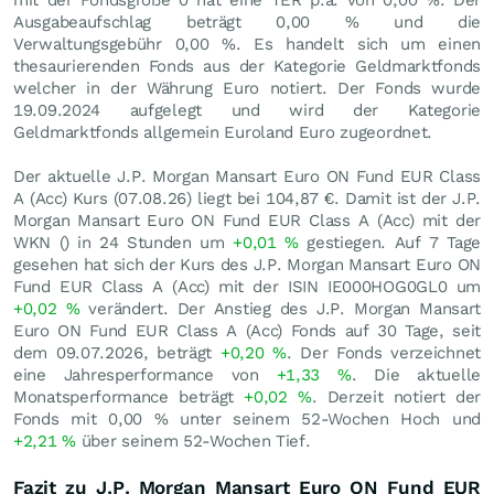
mit der Fondsgröße 0 hat eine TER p.a. von 0,00 %. Der
Ausgabeaufschlag beträgt 0,00 % und die
Verwaltungsgebühr 0,00 %. Es handelt sich um einen
thesaurierenden Fonds aus der Kategorie Geldmarktfonds
welcher in der Währung Euro notiert. Der Fonds wurde
19.09.2024 aufgelegt und wird der Kategorie
Geldmarktfonds allgemein Euroland Euro zugeordnet.
Der aktuelle J.P. Morgan Mansart Euro ON Fund EUR Class
A (Acc) Kurs (
07.08.26
) liegt bei 104,87
€
. Damit ist der J.P.
Morgan Mansart Euro ON Fund EUR Class A (Acc) mit der
WKN () in 24 Stunden um
+0,01
%
gestiegen. Auf 7 Tage
gesehen hat sich der Kurs des J.P. Morgan Mansart Euro ON
Fund EUR Class A (Acc) mit der ISIN IE000HOG0GL0 um
+0,02
%
verändert. Der Anstieg des J.P. Morgan Mansart
Euro ON Fund EUR Class A (Acc) Fonds auf 30 Tage, seit
dem 09.07.2026, beträgt
+0,20
%
. Der Fonds verzeichnet
eine Jahresperformance von
+1,33
%
. Die aktuelle
Monatsperformance beträgt
+0,02
%
. Derzeit notiert der
Fonds mit
0,00
%
unter seinem 52-Wochen Hoch und
+2,21
%
über seinem 52-Wochen Tief.
Fazit zu J.P. Morgan Mansart Euro ON Fund EUR