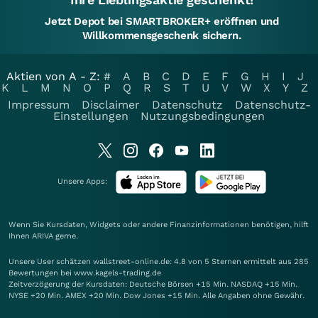
Jetzt Depot bei SMARTBROKER+ eröffnen und
Willkommensgeschenk sichern.
Aktien von A - Z:
#
A
B
C
D
E
F
G
H
I
J
K
L
M
N
O
P
Q
R
S
T
U
V
W
X
Y
Z
Impressum
Disclaimer
Datenschutz
Datenschutz-
Einstellungen
Nutzungsbedingungen
Unsere Apps:
Wenn Sie Kursdaten, Widgets oder andere Finanzinformationen benötigen, hilft
Ihnen
ARIVA
gerne.
Unsere User schätzen wallstreet-online.de: 4.8 von 5 Sternen ermittelt aus 285
Bewertungen bei www.kagels-trading.de
Zeitverzögerung der Kursdaten: Deutsche Börsen +15 Min. NASDAQ +15 Min.
NYSE +20 Min. AMEX +20 Min. Dow Jones +15 Min. Alle Angaben ohne Gewähr.