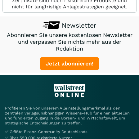
Zertifikate sind hoch risikoreiche Produkte und
nicht für langfristige Anlagestrategien geeignet.
Newsletter
Abonnieren Sie unsere kostenlosen Newsletter
und verpassen Sie nichts mehr aus der
Redaktion
Jetzt abonnieren!
Profitieren Sie von unserem Alleinstellungsmerkmal als den
zentralen verlagsunabhängigen Wissens-Hub für einen aktuellen
und fundierten Zugang in die Börsen- und Wirtschaftswelt, um
strategische Entscheidungen zu treffen.
✅ Größte Finanz-Community Deutschlands
✅ über 550.000 registrierte Nutzer