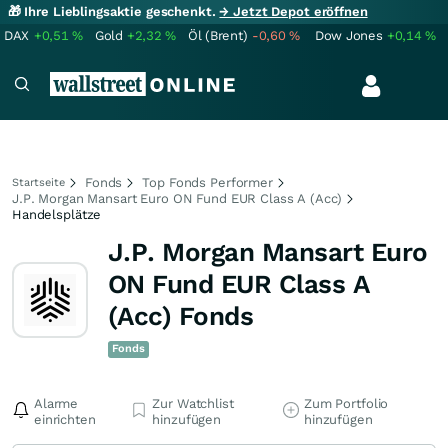
🎁 Ihre Lieblingsaktie geschenkt.
→ Jetzt Depot eröffnen
DAX
+0,51
%
Gold
+2,32
%
Öl (Brent)
-0,60
%
Dow Jones
+0,14
%
Fonds
Top Fonds Performer
Startseite
J.P. Morgan Mansart Euro ON Fund EUR Class A (Acc)
Handelsplätze
J.P. Morgan Mansart Euro
ON Fund EUR Class A
(Acc) Fonds
Fonds
Alarme
Zur Watchlist
Zum Portfolio
einrichten
hinzufügen
hinzufügen