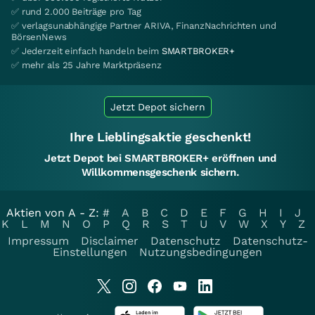
✅ rund 2.000 Beiträge pro Tag
✅ verlagsunabhängige Partner ARIVA, FinanzNachrichten und
BörsenNews
✅ Jederzeit einfach handeln beim
SMARTBROKER+
✅ mehr als 25 Jahre Marktpräsenz
Jetzt Depot sichern
Ihre Lieblingsaktie geschenkt!
Jetzt Depot bei SMARTBROKER+ eröffnen und
Willkommensgeschenk sichern.
Aktien von A - Z:
#
A
B
C
D
E
F
G
H
I
J
K
L
M
N
O
P
Q
R
S
T
U
V
W
X
Y
Z
Impressum
Disclaimer
Datenschutz
Datenschutz-
Einstellungen
Nutzungsbedingungen