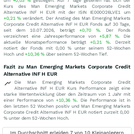
um
+0,03
%
gestiegen. Auf 7 Tage gesehen hat sich der
Kurs des Man Emerging Markets Corporate Credit
Alternative INF H EUR mit der ISIN IE000O26LVE1 um
+0,21
%
verändert. Der Anstieg des Man Emerging Markets
Corporate Credit Alternative INF H EUR Fonds auf 30 Tage,
seit dem 10.07.2026, beträgt
+0,70
%
. Der Fonds
verzeichnet eine Jahresperformance von
+5,87
%
. Die
aktuelle Monatsperformance beträgt
+0,21
%
. Derzeit
notiert der Fonds mit
0,00
%
unter seinem 52-Wochen
Hoch und
+10,36
%
über seinem 52-Wochen Tief.
Fazit zu Man Emerging Markets Corporate Credit
Alternative INF H EUR
Die Man Emerging Markets Corporate Credit
Alternative INF H EUR Kurs Performance zeigt eine
starke Wertentwicklung über den Zeitraum von 1 Jahr mit
einer Performance von
+10,36
%
. Die Performance ist in
den letzten 52 Wochen positiv und Man Emerging Markets
Corporate Credit Alternative INF H EUR notiert zurzeit
0,00
%
unter dem 52-Wochen Hoch.
Im Durchschnitt erleiden 7 von 10 Kleinanlegern