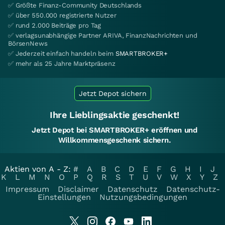
✅ Größte Finanz-Community Deutschlands
✅ über 550.000 registrierte Nutzer
✅ rund 2.000 Beiträge pro Tag
✅ verlagsunabhängige Partner ARIVA, FinanzNachrichten und
BörsenNews
✅ Jederzeit einfach handeln beim
SMARTBROKER+
✅ mehr als 25 Jahre Marktpräsenz
Jetzt Depot sichern
Ihre Lieblingsaktie geschenkt!
Jetzt Depot bei SMARTBROKER+ eröffnen und
Willkommensgeschenk sichern.
Aktien von A - Z:
#
A
B
C
D
E
F
G
H
I
J
K
L
M
N
O
P
Q
R
S
T
U
V
W
X
Y
Z
Impressum
Disclaimer
Datenschutz
Datenschutz-
Einstellungen
Nutzungsbedingungen