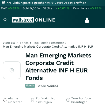
🎁 Ihre Lieblingsaktie geschenkt.
→ Jetzt Depot eröffnen
DAX
+0,69
%
Gold
0,00
%
Öl (Brent)
+0,02
%
Dow Jones
+0,25
%
Fonds
Top Fonds Performer
Startseite
Man Emerging Markets Corporate Credit Alternative INF H EUR
Man Emerging Markets
Corporate Credit
Alternative INF H EUR
Fonds
Fonds
WKN:
A3D5X5
Alarme
Zur Watchlist
Zum Portfolio
einrichten
hinzufügen
hinzufügen