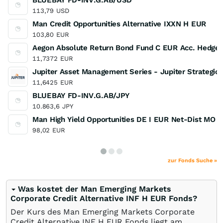
BLUEBAY FD-INV.G.AB/USD
113,79
USD
Man Credit Opportunities Alternative IXXN H EUR
103,80
EUR
Aegon Absolute Return Bond Fund C EUR Acc. Hedge
11,7372
EUR
Jupiter Asset Management Series - Jupiter Strategi
11,6425
EUR
BLUEBAY FD-INV.G.AB/JPY
10.863,6
JPY
Man High Yield Opportunities DE I EUR Net-Dist MO
98,02
EUR
zur Fonds Suche »
Was kostet der Man Emerging Markets
Corporate Credit Alternative INF H EUR Fonds?
Der Kurs des Man Emerging Markets Corporate
Credit Alternative INF H EUR Fonds liegt am