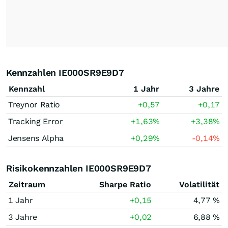
Kennzahlen IE000SR9E9D7
Kennzahl
1 Jahr
3 Jahre
Treynor Ratio
+0,57
+0,17
Tracking Error
+1,63
%
+3,38
%
Jensens Alpha
+0,29
%
-0,14
%
Risikokennzahlen IE000SR9E9D7
Zeitraum
Sharpe Ratio
Volatilität
1 Jahr
+0,15
4,77 %
3 Jahre
+0,02
6,88 %