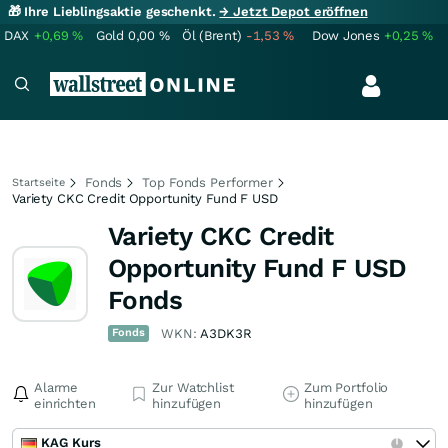
🎁 Ihre Lieblingsaktie geschenkt.
→ Jetzt Depot eröffnen
DAX
+0,69
%
Gold
0,00
%
Öl (Brent)
-1,53
%
Dow Jones
+0,25
%
Fonds
Top Fonds Performer
Startseite
Variety CKC Credit Opportunity Fund F USD
Variety CKC Credit
Opportunity Fund F USD
Fonds
Fonds
WKN:
A3DK3R
Alarme
Zur Watchlist
Zum Portfolio
einrichten
hinzufügen
hinzufügen
KAG Kurs