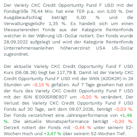
Der Variety CKC Credit Opportunity Fund F USD mit der
Fondsgröße 76,44 Mio. hat eine TER p.a. von 0,00 %. Der
Ausgabeaufschlag beträgt 0,00 % und die
Verwaltungsgebühr 1,35 %. Es handelt sich um einen
thesaurierenden Fonds aus der Kategorie Rentenfonds
welcher in der Währung US-Dollar notiert. Der Fonds wurde
28.09.2022 aufgelegt und wird der Kategorie Rentenfonds
Unternehmensanleihen höherverzinst USA US-Dollar
zugeordnet.
Der aktuelle Variety CKC Credit Opportunity Fund F USD
Kurs (
06.08.26
) liegt bei 117,79
$
. Damit ist der Variety CKC
Credit Opportunity Fund F USD mit der WKN (A3DK3R) in 24
Stunden um
-0,15
%
gefallen. Auf 7 Tage gesehen hat sich
der Kurs des Variety CKC Credit Opportunity Fund F USD
mit der ISIN IE000SR9E9D7 um
-0,20
%
verändert. Der
Verlust des Variety CKC Credit Opportunity Fund F USD
Fonds auf 30 Tage, seit dem 09.07.2026, beträgt
-0,03
%
.
Der Fonds verzeichnet eine Jahresperformance von
+1,46
%
. Die aktuelle Monatsperformance beträgt
-0,20
%
.
Derzeit notiert der Fonds mit
-0,44
%
unter seinem 52-
Wochen Hoch und
+3,47
%
über seinem 52-Wochen Tief.