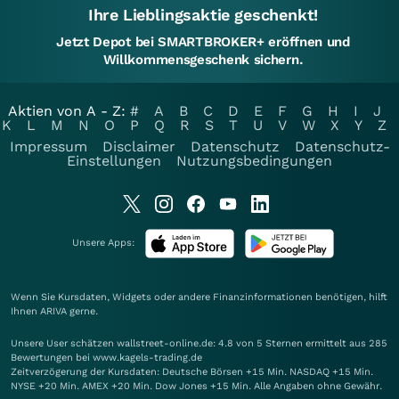
Ihre Lieblingsaktie geschenkt!
Jetzt Depot bei SMARTBROKER+ eröffnen und
Willkommensgeschenk sichern.
Aktien von A - Z:
#
A
B
C
D
E
F
G
H
I
J
K
L
M
N
O
P
Q
R
S
T
U
V
W
X
Y
Z
Impressum
Disclaimer
Datenschutz
Datenschutz-
Einstellungen
Nutzungsbedingungen
Unsere Apps:
Wenn Sie Kursdaten, Widgets oder andere Finanzinformationen benötigen, hilft
Ihnen
ARIVA
gerne.
Unsere User schätzen wallstreet-online.de: 4.8 von 5 Sternen ermittelt aus 285
Bewertungen bei www.kagels-trading.de
Zeitverzögerung der Kursdaten: Deutsche Börsen +15 Min. NASDAQ +15 Min.
NYSE +20 Min. AMEX +20 Min. Dow Jones +15 Min. Alle Angaben ohne Gewähr.