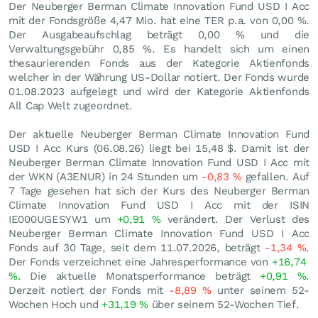
Der Neuberger Berman Climate Innovation Fund USD I Acc
mit der Fondsgröße 4,47 Mio. hat eine TER p.a. von 0,00 %.
Der Ausgabeaufschlag beträgt 0,00 % und die
Verwaltungsgebühr 0,85 %. Es handelt sich um einen
thesaurierenden Fonds aus der Kategorie Aktienfonds
welcher in der Währung US-Dollar notiert. Der Fonds wurde
01.08.2023 aufgelegt und wird der Kategorie Aktienfonds
All Cap Welt zugeordnet.
Der aktuelle Neuberger Berman Climate Innovation Fund
USD I Acc Kurs (
06.08.26
) liegt bei 15,48
$
. Damit ist der
Neuberger Berman Climate Innovation Fund USD I Acc mit
der WKN (A3ENUR) in 24 Stunden um
-0,83
%
gefallen. Auf
7 Tage gesehen hat sich der Kurs des Neuberger Berman
Climate Innovation Fund USD I Acc mit der ISIN
IE000UGESYW1 um
+0,91
%
verändert. Der Verlust des
Neuberger Berman Climate Innovation Fund USD I Acc
Fonds auf 30 Tage, seit dem 11.07.2026, beträgt
-1,34
%
.
Der Fonds verzeichnet eine Jahresperformance von
+16,74
%
. Die aktuelle Monatsperformance beträgt
+0,91
%
.
Derzeit notiert der Fonds mit
-8,89
%
unter seinem 52-
Wochen Hoch und
+31,19
%
über seinem 52-Wochen Tief.