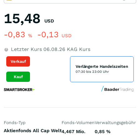
15,48
USD
-0,83
-0,13
%
USD
Letzter Kurs
06.08.26
KAG Kurs
Verkauf
Verlängerte Handelszeiten
07:30 bis 23:00 Uhr
Kauf
Fonds-Typ
Fonds-Volumen
Verwaltungsgebühr
P
Aktienfonds All Cap Welt
4,467 Mio.
0,85
%
+