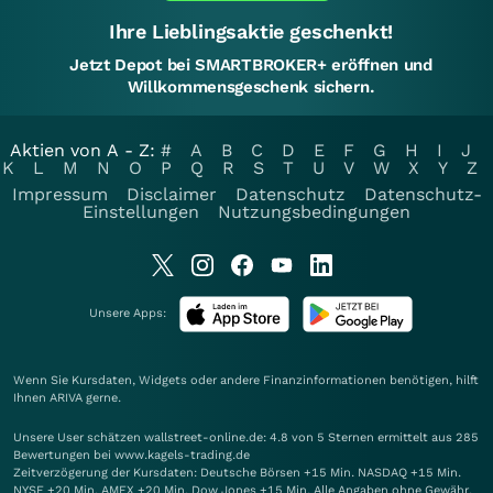
Ihre Lieblingsaktie geschenkt!
Jetzt Depot bei SMARTBROKER+ eröffnen und
Willkommensgeschenk sichern.
Aktien von A - Z:
#
A
B
C
D
E
F
G
H
I
J
K
L
M
N
O
P
Q
R
S
T
U
V
W
X
Y
Z
Impressum
Disclaimer
Datenschutz
Datenschutz-
Einstellungen
Nutzungsbedingungen
Unsere Apps:
Wenn Sie Kursdaten, Widgets oder andere Finanzinformationen benötigen, hilft
Ihnen
ARIVA
gerne.
Unsere User schätzen wallstreet-online.de: 4.8 von 5 Sternen ermittelt aus 285
Bewertungen bei www.kagels-trading.de
Zeitverzögerung der Kursdaten: Deutsche Börsen +15 Min. NASDAQ +15 Min.
NYSE +20 Min. AMEX +20 Min. Dow Jones +15 Min. Alle Angaben ohne Gewähr.