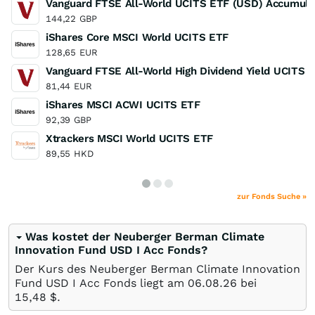
Vanguard FTSE All-World UCITS ETF (USD) Accumula
144,22
GBP
iShares Core MSCI World UCITS ETF
128,65
EUR
Vanguard FTSE All-World High Dividend Yield UCITS E
81,44
EUR
iShares MSCI ACWI UCITS ETF
92,39
GBP
Xtrackers MSCI World UCITS ETF
89,55
HKD
zur Fonds Suche »
Was kostet der Neuberger Berman Climate
Innovation Fund USD I Acc Fonds?
Der Kurs des Neuberger Berman Climate Innovation
Fund USD I Acc Fonds liegt am
06.08.26
bei
15,48
$
.