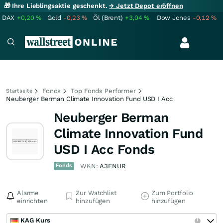
🎁 Ihre Lieblingsaktie geschenkt.
→ Jetzt Depot eröffnen
DAX
+0,20
%
Gold
-0,23
%
Öl (Brent)
+3,04
%
Dow Jones
-0,12
%
Fonds
Top Fonds Performer
Startseite
Neuberger Berman Climate Innovation Fund USD I Acc
Neuberger Berman
Climate Innovation Fund
USD I Acc Fonds
Fonds
WKN:
A3ENUR
Alarme
Zur Watchlist
Zum Portfolio
einrichten
hinzufügen
hinzufügen
KAG Kurs