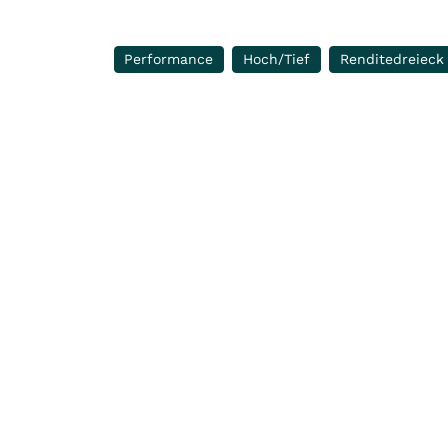
Performance
Hoch/Tief
Renditedreieck