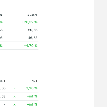
hr
5 Jahre
%
+26,52
%
66
60,66
08
46,53
%
+4,70
%
ch
%
,66
+3,16
%
,58
+inf
%
-
+inf
%