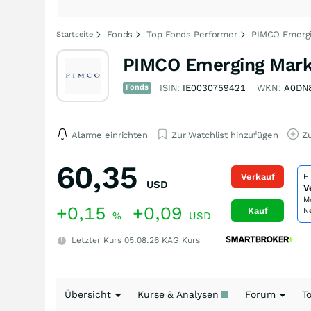
Fonds
Top Fonds Performer
PIMCO Emergi
Startseite
PIMCO Emerging Mark
Fonds
ISIN:
IE0030759421
WKN:
A0DN
Alarme einrichten
Zur Watchlist hinzufügen
Zu
60,35
Verkauf
H
USD
V
M
+0,15
+0,09
Kauf
N
%
USD
Letzter Kurs
05.08.26
KAG Kurs
Übersicht
Kurse & Analysen
Forum
T