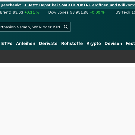
ie geschenkt.
→ Jetzt Depot bei SMARTBROKER+ eröffnen und Willkom
(Brent)
83,63
+0,11
%
Dow Jones
53.951,98
+0,09
%
US Tech 1
ETFs
Anleihen
Derivate
Rohstoffe
Krypto
Devisen
Fest