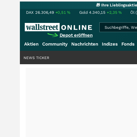
🎁 Ihre Lieblingsakt
DAX
26.306,49
+0,51
%
Gold
4.340,15
+2,35
%
Öl 
Depot eröffnen
Aktien
Community
Nachrichten
Indizes
Fonds
NEWS TICKER