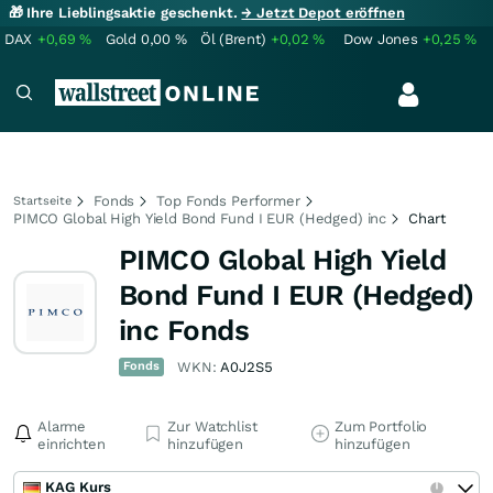
🎁 Ihre Lieblingsaktie geschenkt.
→ Jetzt Depot eröffnen
DAX
+0,69
%
Gold
0,00
%
Öl (Brent)
+0,02
%
Dow Jones
+0,25
%
Fonds
Top Fonds Performer
Startseite
PIMCO Global High Yield Bond Fund I EUR (Hedged) inc
Chart
PIMCO Global High Yield
Bond Fund I EUR (Hedged)
inc Fonds
Fonds
WKN:
A0J2S5
Alarme
Zur Watchlist
Zum Portfolio
einrichten
hinzufügen
hinzufügen
KAG Kurs