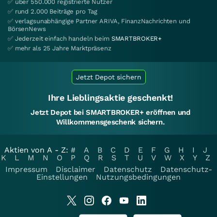
✅ über 550.000 registrierte Nutzer
✅ rund 2.000 Beiträge pro Tag
✅ verlagsunabhängige Partner ARIVA, FinanzNachrichten und
BörsenNews
✅ Jederzeit einfach handeln beim
SMARTBROKER+
✅ mehr als 25 Jahre Marktpräsenz
Jetzt Depot sichern
Ihre Lieblingsaktie geschenkt!
Jetzt Depot bei SMARTBROKER+ eröffnen und
Willkommensgeschenk sichern.
Aktien von A - Z:
#
A
B
C
D
E
F
G
H
I
J
K
L
M
N
O
P
Q
R
S
T
U
V
W
X
Y
Z
Impressum
Disclaimer
Datenschutz
Datenschutz-
Einstellungen
Nutzungsbedingungen