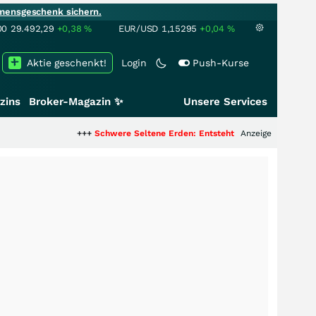
mensgeschenk sichern.
00
29.492,29
+0,38
%
EUR/USD
1,15295
+0,04
%
Aktie geschenkt!
Login
Push-Kurse
zins
Broker-Magazin ✨
Unsere Services
+++
Schwere Seltene Erden: Entsteht hier die nächste Milliarden
Anzeige