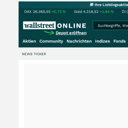
🎁 Ihre Lieblingsakt
DAX
26.365,55
+0,73
%
Gold
4.318,52
+1,84
%
Öl 
Depot eröffnen
Aktien
Community
Nachrichten
Indizes
Fonds
NEWS TICKER