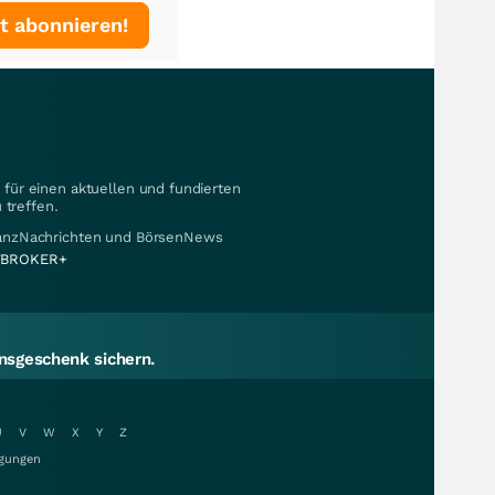
t abonnieren!
für einen aktuellen und fundierten
 treffen.
nanzNachrichten und BörsenNews
BROKER+
sgeschenk sichern.
U
V
W
X
Y
Z
gungen