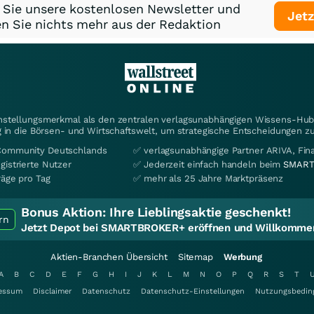
 Sie unsere kostenlosen Newsletter und
Jetz
n Sie nichts mehr aus der Redaktion
instellungsmerkmal als den zentralen verlagsunabhängigen Wissens-Hub 
 in die Börsen- und Wirtschaftswelt, um strategische Entscheidungen zu
Community Deutschlands
✅ verlagsunabhängige Partner ARIVA, Fi
gistrierte Nutzer
✅ Jederzeit einfach handeln beim
SMART
räge pro Tag
✅ mehr als 25 Jahre Marktpräsenz
Bonus Aktion:
Ihre Lieblingsaktie geschenkt!
rn
Jetzt Depot bei SMARTBROKER+ eröffnen und Willkommen
Aktien-Branchen Übersicht
Sitemap
Werbung
A
B
C
D
E
F
G
H
I
J
K
L
M
N
O
P
Q
R
S
T
essum
Disclaimer
Datenschutz
Datenschutz-Einstellungen
Nutzungsbedin