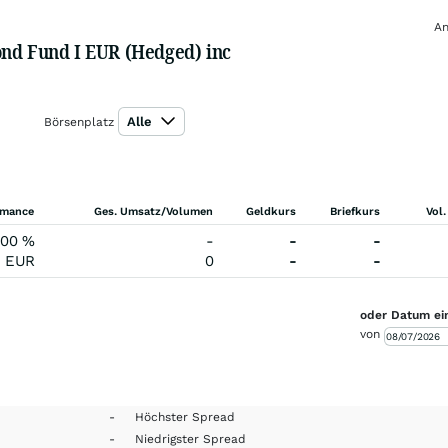
An
ond Fund I EUR (Hedged) inc
Alle
Börsenplatz
rmance
Ges. Umsatz/Volumen
Geldkurs
Briefkurs
Vol.
,00
%
-
-
-
0
EUR
0
-
-
oder Datum ei
von
-
Höchster Spread
-
Niedrigster Spread