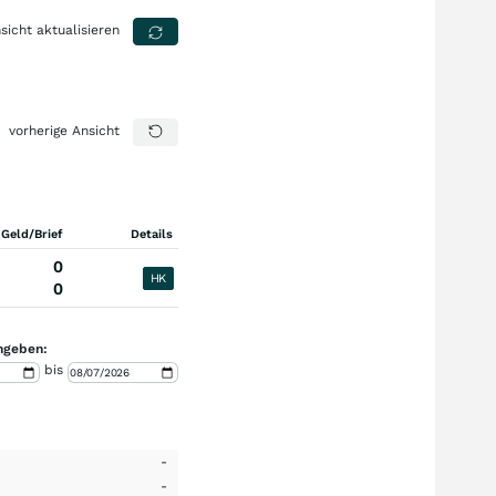
sicht aktualisieren
vorherige Ansicht
 Geld/Brief
Details
0
HK
0
ngeben:
bis
-
-