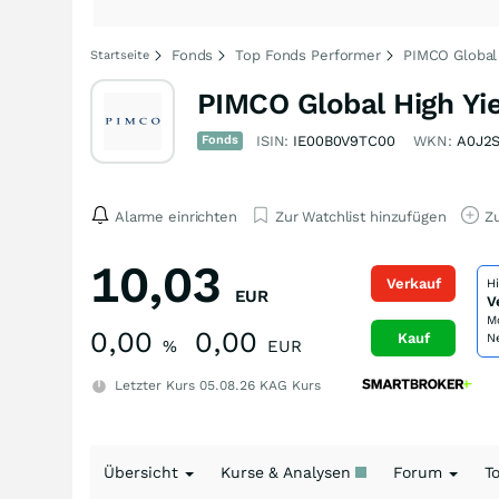
Fonds
Top Fonds Performer
PIMCO Global 
Startseite
PIMCO Global High Yi
Fonds
ISIN:
IE00B0V9TC00
WKN:
A0J2
Alarme einrichten
Zur Watchlist hinzufügen
Zu
10,03
Verkauf
H
EUR
V
M
0,00
0,00
Kauf
N
%
EUR
Letzter Kurs
05.08.26
KAG Kurs
Übersicht
Kurse & Analysen
Forum
T