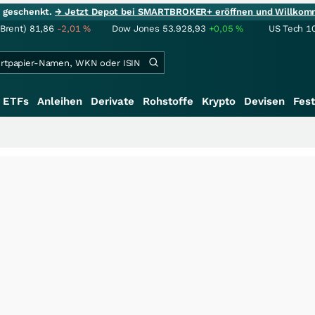
ie geschenkt.
→ Jetzt Depot bei SMARTBROKER+ eröffnen und Willkom
(Brent)
81,86
-2,01
%
Dow Jones
53.928,93
+0,05
%
US Tech 1
ETFs
Anleihen
Derivate
Rohstoffe
Krypto
Devisen
Fest