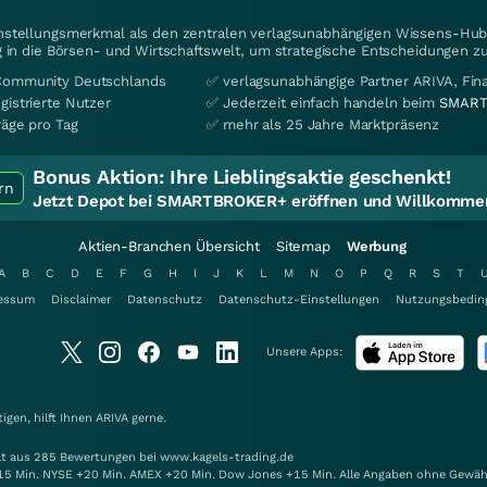
instellungsmerkmal als den zentralen verlagsunabhängigen Wissens-Hub 
 in die Börsen- und Wirtschaftswelt, um strategische Entscheidungen zu
Community Deutschlands
✅ verlagsunabhängige Partner ARIVA, Fi
gistrierte Nutzer
✅ Jederzeit einfach handeln beim
SMART
räge pro Tag
✅ mehr als 25 Jahre Marktpräsenz
Bonus Aktion:
Ihre Lieblingsaktie geschenkt!
rn
Jetzt Depot bei SMARTBROKER+ eröffnen und Willkommen
Aktien-Branchen Übersicht
Sitemap
Werbung
A
B
C
D
E
F
G
H
I
J
K
L
M
N
O
P
Q
R
S
T
essum
Disclaimer
Datenschutz
Datenschutz-Einstellungen
Nutzungsbedin
Unsere Apps:
gen, hilft Ihnen
ARIVA
gerne.
elt aus 285 Bewertungen bei www.kagels-trading.de
15 Min. NYSE +20 Min. AMEX +20 Min. Dow Jones +15 Min. Alle Angaben ohne Gewäh