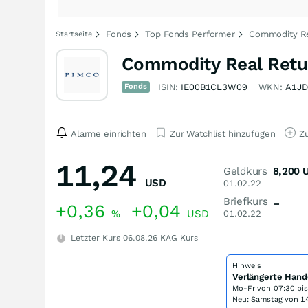
Fonds
Top Fonds Performer
Commodity Re
Startseite
Commodity Real Retu
Fonds
ISIN:
IE00B1CL3W09
WKN:
A1J
Alarme einrichten
Zur Watchlist hinzufügen
Zu
11,24
Geldkurs
8,200
USD
01.02.22
Briefkurs
–
+0,36
+0,04
%
USD
01.02.22
Letzter Kurs
06.08.26
KAG Kurs
Hinweis
Verlängerte Hand
Mo-Fr von
07:30 bi
Neu: Samstag von 14