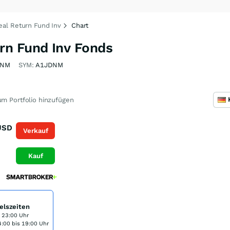
al Return Fund Inv
Chart
rn Fund Inv Fonds
DNM
SYM:
A1JDNM
m Portfolio hinzufügen
USD
Verkauf
Kauf
elszeiten
s 23:00 Uhr
:00 bis 19:00 Uhr