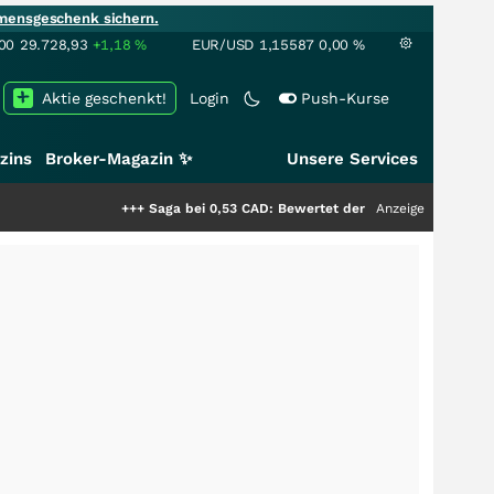
mensgeschenk sichern.
00
29.728,93
+1,18
%
EUR/USD
1,15587
0,00
%
Aktie geschenkt!
Login
Push-Kurse
zins
Broker-Magazin ✨
Unsere Services
+++
Saga bei 0,53 CAD: Bewertet der Markt noch immer nur die H
Anzeige