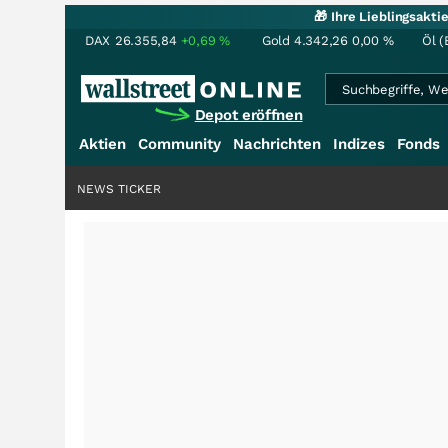
🎁 Ihre Lieblingsakt
DAX
26.355,84
+0,69
%
Gold
4.342,26
0,00
%
Öl (
Depot eröffnen
Aktien
Community
Nachrichten
Indizes
Fonds
NEWS TICKER