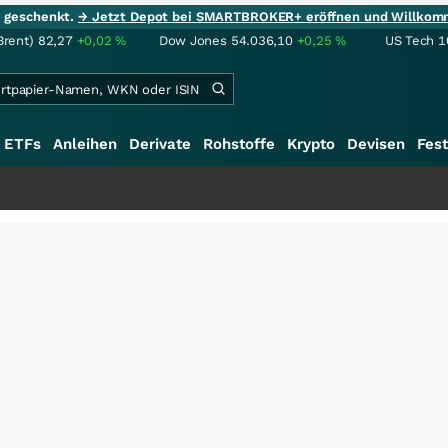
ie geschenkt.
→ Jetzt Depot bei SMARTBROKER+ eröffnen und Willkom
Brent)
82,27
+0,02
%
Dow Jones
54.036,10
+0,25
%
US Tech 1
ETFs
Anleihen
Derivate
Rohstoffe
Krypto
Devisen
Fest