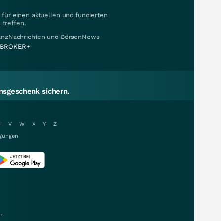
für einen aktuellen und fundierten
 treffen.
nanzNachrichten und BörsenNews
BROKER+
sgeschenk sichern.
U
V
W
X
Y
Z
gungen
r.