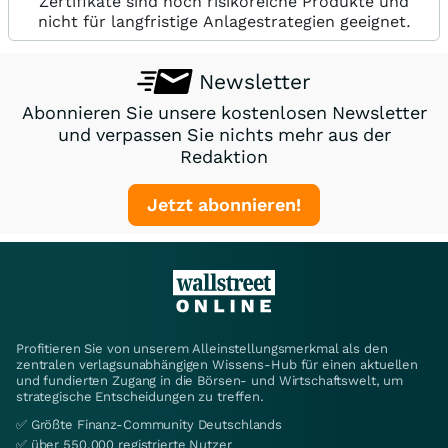
Zertifikate sind hoch risikoreiche Produkte und
nicht für langfristige Anlagestrategien geeignet.
Newsletter
Abonnieren Sie unsere kostenlosen Newsletter
und verpassen Sie nichts mehr aus der
Redaktion
Jetzt abonnieren!
Profitieren Sie von unserem Alleinstellungsmerkmal als den
zentralen verlagsunabhängigen Wissens-Hub für einen aktuellen
und fundierten Zugang in die Börsen- und Wirtschaftswelt, um
strategische Entscheidungen zu treffen.
✅ Größte Finanz-Community Deutschlands
✅ über 550.000 registrierte Nutzer