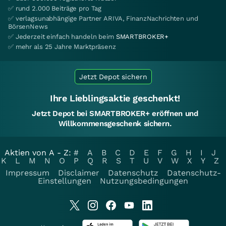
✅ rund 2.000 Beiträge pro Tag
✅ verlagsunabhängige Partner ARIVA, FinanzNachrichten und
BörsenNews
✅ Jederzeit einfach handeln beim
SMARTBROKER+
✅ mehr als 25 Jahre Marktpräsenz
Jetzt Depot sichern
Ihre Lieblingsaktie geschenkt!
Jetzt Depot bei SMARTBROKER+ eröffnen und
Willkommensgeschenk sichern.
Aktien von A - Z:
#
A
B
C
D
E
F
G
H
I
J
K
L
M
N
O
P
Q
R
S
T
U
V
W
X
Y
Z
Impressum
Disclaimer
Datenschutz
Datenschutz-
Einstellungen
Nutzungsbedingungen