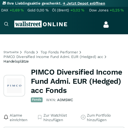
🎁 Ihre Lieblingsaktie geschenkt.
→ Jetzt Depot eröffnen
DAX
+0,69
%
Gold
0,00
%
Öl (Brent)
+0,02
%
Dow Jones
+0,25
%
Fonds
Top Fonds Performer
Startseite
PIMCO Diversified Income Fund Admi. EUR (Hedged) acc
Handelsplätze
PIMCO Diversified Income
Fund Admi. EUR (Hedged)
acc Fonds
Fonds
WKN:
A0MSMC
Alarme
Zur Watchlist
Zum Portfolio
einrichten
hinzufügen
hinzufügen