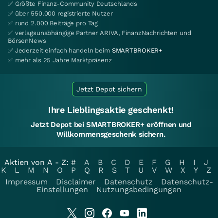
✅ Größte Finanz-Community Deutschlands
✅ über 550.000 registrierte Nutzer
✅ rund 2.000 Beiträge pro Tag
✅ verlagsunabhängige Partner ARIVA, FinanzNachrichten und
BörsenNews
✅ Jederzeit einfach handeln beim
SMARTBROKER+
✅ mehr als 25 Jahre Marktpräsenz
Jetzt Depot sichern
Ihre Lieblingsaktie geschenkt!
Jetzt Depot bei SMARTBROKER+ eröffnen und
Willkommensgeschenk sichern.
Aktien von A - Z:
#
A
B
C
D
E
F
G
H
I
J
K
L
M
N
O
P
Q
R
S
T
U
V
W
X
Y
Z
Impressum
Disclaimer
Datenschutz
Datenschutz-
Einstellungen
Nutzungsbedingungen