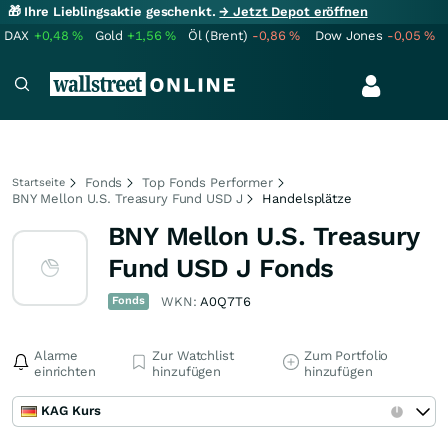
🎁 Ihre Lieblingsaktie geschenkt.
→ Jetzt Depot eröffnen
DAX
+0,48
%
Gold
+1,56
%
Öl (Brent)
-0,86
%
Dow Jones
-0,05
%
Fonds
Top Fonds Performer
Startseite
BNY Mellon U.S. Treasury Fund USD J
Handelsplätze
BNY Mellon U.S. Treasury
Fund USD J Fonds
Fonds
WKN:
A0Q7T6
Alarme
Zur Watchlist
Zum Portfolio
einrichten
hinzufügen
hinzufügen
KAG Kurs