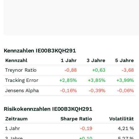
Kennzahlen IE00B3KQH291
Kennzahl
1 Jahr
3 Jahre
5 Jahre
Treynor Ratio
-0,88
+0,63
-3,68
Tracking Error
+2,85
%
+3,85
%
+3,99
%
Jensens Alpha
-0,16
%
-0,39
%
-0,06
%
Risikokennzahlen IE00B3KQH291
Zeitraum
Sharpe Ratio
Volatilität
1 Jahr
-0,19
4,21 %
3 Jahre
+0,10
5,27 %