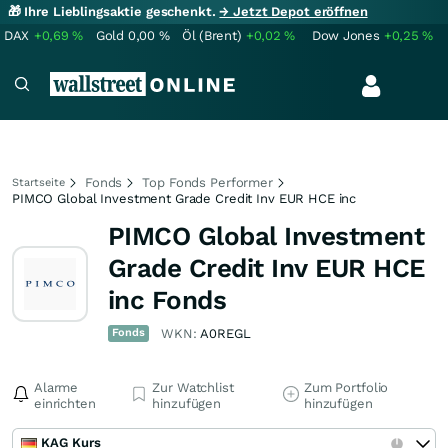
🎁 Ihre Lieblingsaktie geschenkt.
→ Jetzt Depot eröffnen
DAX
+0,69
%
Gold
0,00
%
Öl (Brent)
+0,02
%
Dow Jones
+0,25
%
Fonds
Top Fonds Performer
Startseite
PIMCO Global Investment Grade Credit Inv EUR HCE inc
PIMCO Global Investment
Grade Credit Inv EUR HCE
inc Fonds
Fonds
WKN:
A0REGL
Alarme
Zur Watchlist
Zum Portfolio
einrichten
hinzufügen
hinzufügen
KAG Kurs