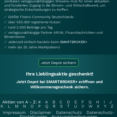
zentralen verlagsunabhängigen Wissens-Hub für einen aktuellen
und fundierten Zugang in die Börsen- und Wirtschaftswelt, um
strategische Entscheidungen zu treffen.
✅ Größte Finanz-Community Deutschlands
✅ über 550.000 registrierte Nutzer
✅ rund 2.000 Beiträge pro Tag
✅ verlagsunabhängige Partner ARIVA, FinanzNachrichten und
BörsenNews
✅ Jederzeit einfach handeln beim
SMARTBROKER+
✅ mehr als 25 Jahre Marktpräsenz
Jetzt Depot sichern
Ihre Lieblingsaktie geschenkt!
Jetzt Depot bei SMARTBROKER+ eröffnen und
Willkommensgeschenk sichern.
Aktien von A - Z:
#
A
B
C
D
E
F
G
H
I
J
K
L
M
N
O
P
Q
R
S
T
U
V
W
X
Y
Z
Impressum
Disclaimer
Datenschutz
Datenschutz-
Einstellungen
Nutzungsbedingungen