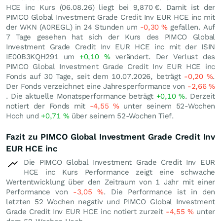
HCE inc Kurs (
06.08.26
) liegt bei 9,870
€
. Damit ist der
PIMCO Global Investment Grade Credit Inv EUR HCE inc mit
der WKN (A0REGL) in 24 Stunden um
-0,30
%
gefallen. Auf
7 Tage gesehen hat sich der Kurs des PIMCO Global
Investment Grade Credit Inv EUR HCE inc mit der ISIN
IE00B3KQH291 um
+0,10
%
verändert. Der Verlust des
PIMCO Global Investment Grade Credit Inv EUR HCE inc
Fonds auf 30 Tage, seit dem 10.07.2026, beträgt
-0,20
%
.
Der Fonds verzeichnet eine Jahresperformance von
-2,66
%
. Die aktuelle Monatsperformance beträgt
+0,10
%
. Derzeit
notiert der Fonds mit
-4,55
%
unter seinem 52-Wochen
Hoch und
+0,71
%
über seinem 52-Wochen Tief.
Fazit zu PIMCO Global Investment Grade Credit Inv
EUR HCE inc
Die PIMCO Global Investment Grade Credit Inv EUR
HCE inc Kurs Performance zeigt eine schwache
Wertentwicklung über den Zeitraum von 1 Jahr mit einer
Performance von
-3,05
%
. Die Performance ist in den
letzten 52 Wochen negativ und PIMCO Global Investment
Grade Credit Inv EUR HCE inc notiert zurzeit
-4,55
%
unter