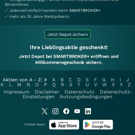
BörsenNews
✅ Jederzeit einfach handeln beim
SMARTBROKER+
✅ mehr als 25 Jahre Marktpräsenz
Jetzt Depot sichern
Ihre Lieblingsaktie geschenkt!
Jetzt Depot bei SMARTBROKER+ eröffnen und
Willkommensgeschenk sichern.
Aktien von A - Z:
#
A
B
C
D
E
F
G
H
I
J
K
L
M
N
O
P
Q
R
S
T
U
V
W
X
Y
Z
Impressum
Disclaimer
Datenschutz
Datenschutz-
Einstellungen
Nutzungsbedingungen
Unsere Apps: