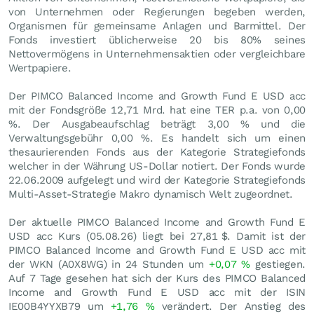
von Unternehmen oder Regierungen begeben werden,
Organismen für gemeinsame Anlagen und Barmittel. Der
Fonds investiert üblicherweise 20 bis 80% seines
Nettovermögens in Unternehmensaktien oder vergleichbare
Wertpapiere.
Der PIMCO Balanced Income and Growth Fund E USD acc
mit der Fondsgröße 12,71 Mrd. hat eine TER p.a. von 0,00
%. Der Ausgabeaufschlag beträgt 3,00 % und die
Verwaltungsgebühr 0,00 %. Es handelt sich um einen
thesaurierenden Fonds aus der Kategorie Strategiefonds
welcher in der Währung US-Dollar notiert. Der Fonds wurde
22.06.2009 aufgelegt und wird der Kategorie Strategiefonds
Multi-Asset-Strategie Makro dynamisch Welt zugeordnet.
Der aktuelle PIMCO Balanced Income and Growth Fund E
USD acc Kurs (
05.08.26
) liegt bei 27,81
$
. Damit ist der
PIMCO Balanced Income and Growth Fund E USD acc mit
der WKN (A0X8WG) in 24 Stunden um
+0,07
%
gestiegen.
Auf 7 Tage gesehen hat sich der Kurs des PIMCO Balanced
Income and Growth Fund E USD acc mit der ISIN
IE00B4YYXB79 um
+1,76
%
verändert. Der Anstieg des