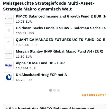
Meistgesuchte Strategiefonds Multi-Asset-
Strategie Makro dynamisch Welt
PIMCO Balanced Income and Growth Fund E EUR (Hed
10,78
EUR
Goldman Sachs Funds II SICAV - Goldman Sachs Tactica
200,51
USD
QUANTICA MANAGED FUTURES UCITS FUND I2C-E
1.530,00
EUR
Morgan Stanley INVF Global Macro Fund AH (EUR)
13,80
EUR
Alpha 10 MA Fund BP - EUR
13,6884
EUR
UniAbsoluterErtrag FCP net A
45,70
EUR
zur Fonds Suche »
Was kostet der PIMCO Balanced Income and