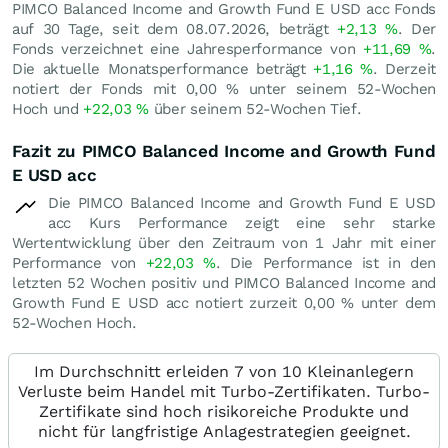
PIMCO Balanced Income and Growth Fund E USD acc Fonds
auf 30 Tage, seit dem 08.07.2026, beträgt
+2,13
%
. Der
Fonds verzeichnet eine Jahresperformance von
+11,69
%
.
Die aktuelle Monatsperformance beträgt
+1,16
%
. Derzeit
notiert der Fonds mit
0,00
%
unter seinem 52-Wochen
Hoch und
+22,03
%
über seinem 52-Wochen Tief.
Fazit zu PIMCO Balanced Income and Growth Fund
E USD acc
Die PIMCO Balanced Income and Growth Fund E USD
acc Kurs Performance zeigt eine sehr starke
Wertentwicklung über den Zeitraum von 1 Jahr mit einer
Performance von
+22,03
%
. Die Performance ist in den
letzten 52 Wochen positiv und PIMCO Balanced Income and
Growth Fund E USD acc notiert zurzeit
0,00
%
unter dem
52-Wochen Hoch.
Im Durchschnitt erleiden 7 von 10 Kleinanlegern
Verluste beim Handel mit Turbo-Zertifikaten. Turbo-
Zertifikate sind hoch risikoreiche Produkte und
nicht für langfristige Anlagestrategien geeignet.