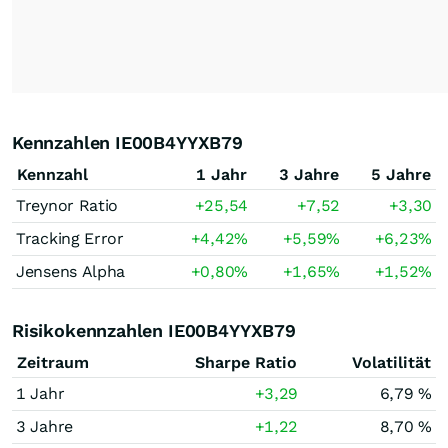
Kennzahlen IE00B4YYXB79
Kennzahl
1 Jahr
3 Jahre
5 Jahre
Treynor Ratio
+25,54
+7,52
+3,30
Tracking Error
+4,42
%
+5,59
%
+6,23
%
Jensens Alpha
+0,80
%
+1,65
%
+1,52
%
Risikokennzahlen IE00B4YYXB79
Zeitraum
Sharpe Ratio
Volatilität
1 Jahr
+3,29
6,79 %
3 Jahre
+1,22
8,70 %