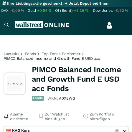
🎁 Ihre Lieblingsaktie geschenkt.
→ Jetzt Depot eröffnen
DAX
-0,09
%
Gold
+0,64
%
Öl (Brent)
+5,15
%
Dow Jones
-0,92
%
Fonds
Top Fonds Performer
Startseite
PIMCO Balanced Income and Growth Fund E USD acc
PIMCO Balanced Income
and Growth Fund E USD
acc Fonds
Fonds
WKN:
A0X8WG
Alarme
Zur Watchlist
Zum Portfolio
einrichten
hinzufügen
hinzufügen
KAG Kurs