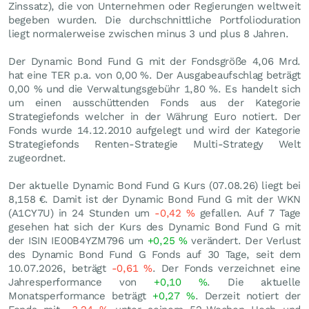
Zinssatz), die von Unternehmen oder Regierungen weltweit
begeben wurden. Die durchschnittliche Portfolioduration
liegt normalerweise zwischen minus 3 und plus 8 Jahren.
Der Dynamic Bond Fund G mit der Fondsgröße 4,06 Mrd.
hat eine TER p.a. von 0,00 %. Der Ausgabeaufschlag beträgt
0,00 % und die Verwaltungsgebühr 1,80 %. Es handelt sich
um einen ausschüttenden Fonds aus der Kategorie
Strategiefonds welcher in der Währung Euro notiert. Der
Fonds wurde 14.12.2010 aufgelegt und wird der Kategorie
Strategiefonds Renten-Strategie Multi-Strategy Welt
zugeordnet.
Der aktuelle Dynamic Bond Fund G Kurs (
07.08.26
) liegt bei
8,158
€
. Damit ist der Dynamic Bond Fund G mit der WKN
(A1CY7U) in 24 Stunden um
-0,42
%
gefallen. Auf 7 Tage
gesehen hat sich der Kurs des Dynamic Bond Fund G mit
der ISIN IE00B4YZM796 um
+0,25
%
verändert. Der Verlust
des Dynamic Bond Fund G Fonds auf 30 Tage, seit dem
10.07.2026, beträgt
-0,61
%
. Der Fonds verzeichnet eine
Jahresperformance von
+0,10
%
. Die aktuelle
Monatsperformance beträgt
+0,27
%
. Derzeit notiert der