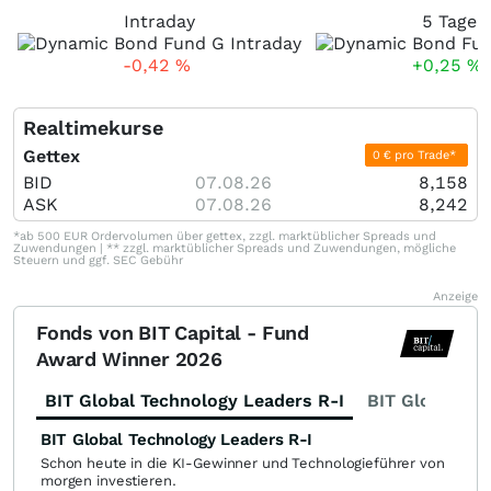
Intraday
5 Tage
-0,42
%
+0,25
%
Realtimekurse
Gettex
0 € pro Trade*
BID
07.08.26
8,158
ASK
07.08.26
8,242
*ab 500 EUR Ordervolumen über gettex, zzgl. marktüblicher Spreads und
Zuwendungen | ** zzgl. marktüblicher Spreads und Zuwendungen, mögliche
Steuern und ggf. SEC Gebühr
Anzeige
Fonds von BIT Capital - Fund
Award Winner 2026
BIT Global Technology Leaders R-I
BIT Global Fi
BIT Global Technology Leaders R-I
Schon heute in die KI-Gewinner und Technologieführer von
morgen investieren.