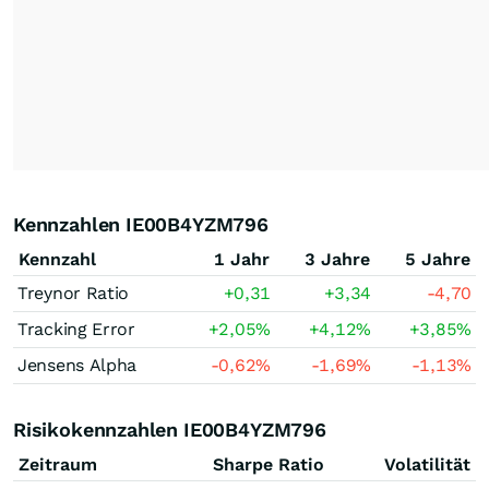
Kennzahlen IE00B4YZM796
Kennzahl
1 Jahr
3 Jahre
5 Jahre
Treynor Ratio
+0,31
+3,34
-4,70
Tracking Error
+2,05
%
+4,12
%
+3,85
%
Jensens Alpha
-0,62
%
-1,69
%
-1,13
%
Risikokennzahlen IE00B4YZM796
Zeitraum
Sharpe Ratio
Volatilität