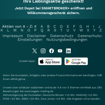
Ihre Lieblingsaktie geschenkt!
Jetzt Depot bei SMARTBROKER+ eröffnen und
Willkommensgeschenk sichern.
Aktien von A - Z:
#
A
B
C
D
E
F
G
H
I
J
K
L
M
N
O
P
Q
R
S
T
U
V
W
X
Y
Z
Impressum
Disclaimer
Datenschutz
Datenschutz-
Einstellungen
Nutzungsbedingungen
Unsere Apps:
Wenn Sie Kursdaten, Widgets oder andere Finanzinformationen benötigen, hilft
Ihnen
ARIVA
gerne.
Unsere User schätzen wallstreet-online.de: 4.8 von 5 Sternen ermittelt aus 285
Bewertungen bei www.kagels-trading.de
Zeitverzögerung der Kursdaten: Deutsche Börsen +15 Min. NASDAQ +15 Min.
NYSE +20 Min. AMEX +20 Min. Dow Jones +15 Min. Alle Angaben ohne Gewähr.