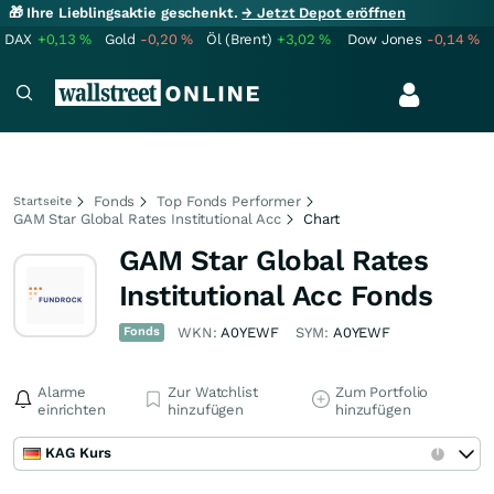
🎁 Ihre Lieblingsaktie geschenkt.
→ Jetzt Depot eröffnen
DAX
+0,13
%
Gold
-0,20
%
Öl (Brent)
+3,02
%
Dow Jones
-0,14
%
Fonds
Top Fonds Performer
Startseite
GAM Star Global Rates Institutional Acc
Chart
GAM Star Global Rates
Institutional Acc Fonds
Fonds
WKN:
A0YEWF
SYM:
A0YEWF
Alarme
Zur Watchlist
Zum Portfolio
einrichten
hinzufügen
hinzufügen
KAG Kurs