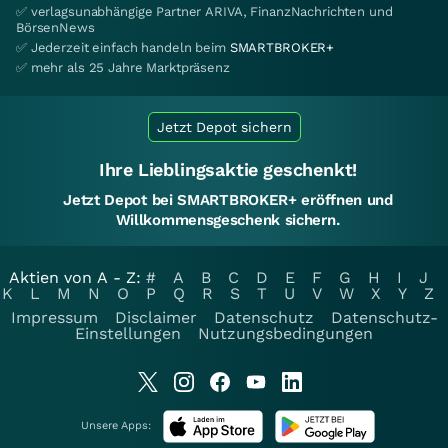
✅ verlagsunabhängige Partner ARIVA, FinanzNachrichten und
BörsenNews
✅ Jederzeit einfach handeln beim
SMARTBROKER+
✅ mehr als 25 Jahre Marktpräsenz
Jetzt Depot sichern
Ihre Lieblingsaktie geschenkt!
Jetzt Depot bei SMARTBROKER+ eröffnen und
Willkommensgeschenk sichern.
Aktien von A - Z:
#
A
B
C
D
E
F
G
H
I
J
K
L
M
N
O
P
Q
R
S
T
U
V
W
X
Y
Z
Impressum
Disclaimer
Datenschutz
Datenschutz-
Einstellungen
Nutzungsbedingungen
Unsere Apps: