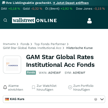
🎁 Ihre Lieblingsaktie geschenkt.
→ Jetzt Depot eröffnen
DAX
+0,18
%
Gold
-0,32
%
Öl (Brent)
+2,92
%
Dow Jones
-0,15
%
Fonds
Top Fonds Performer
Startseite
GAM Star Global Rates Institutional Acc
Historische Kurse
GAM Star Global Rates
Institutional Acc Fonds
Fonds
WKN:
A0YEWF
SYM:
A0YEWF
Alarme
Zur Watchlist
Zum Portfolio
einrichten
hinzufügen
hinzufügen
KAG Kurs