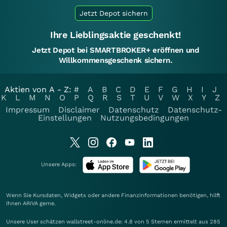
Jetzt Depot sichern
Ihre Lieblingsaktie geschenkt!
Jetzt Depot bei SMARTBROKER+ eröffnen und
Willkommensgeschenk sichern.
Aktien von A - Z:
#
A
B
C
D
E
F
G
H
I
J
K
L
M
N
O
P
Q
R
S
T
U
V
W
X
Y
Z
Impressum
Disclaimer
Datenschutz
Datenschutz-
Einstellungen
Nutzungsbedingungen
Unsere Apps:
Wenn Sie Kursdaten, Widgets oder andere Finanzinformationen benötigen, hilft
Ihnen
ARIVA
gerne.
Unsere User schätzen wallstreet-online.de: 4.8 von 5 Sternen ermittelt aus 285