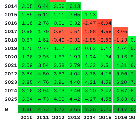
2014
3.05
6.44
2.56
6.13
2015
2.69
5.12
2.11
3.65
1.23
2016
1.18
2.78
0.01
0.32
-2.47
-6.04
2017
0.56
1.79
-0.61
-0.54
-2.66
-4.56
-3.05
2018
0.57
1.62
-0.40
-0.31
-1.85
-2.86
-1.23
0.6
2019
1.70
2.77
1.17
1.52
0.62
0.47
2.74
5.7
2020
1.96
2.95
1.57
1.93
1.24
1.24
3.15
5.3
2021
2.59
3.54
2.38
2.79
2.32
2.51
4.31
6.2
2022
3.54
4.50
3.53
4.04
3.78
4.15
5.95
7.8
2023
3.85
4.76
3.91
4.40
4.21
4.59
6.20
7.8
2024
3.16
3.94
3.09
3.46
3.20
3.42
4.67
5.8
2025
3.94
4.73
4.00
4.42
4.27
4.58
5.83
6.9
Ø
1.86
4.73
1.72
2.65
1.26
0.75
3.17
5.8
2010
2011
2012
2013
2014
2015
2016
201