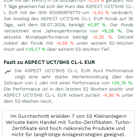
EUR mit der WKN () in 24 Stunden um
-0,25
%
gefallen. Auf
7 Tage gesehen hat sich der Kurs des ASPECT UCT/SHS CL-
L EUR mit der ISIN IE00B5BF6770 um
-1,61
%
verändert.
Der Anstieg des ASPECT UCT/SHS CL-L EUR Fonds auf 30
Tage, seit dem 08.07.2026, beträgt
+0,97
%
. Der Fonds
verzeichnet eine Jahresperformance von
+9,28
%
. Die
aktuelle Monatsperformance beträgt
-0,25
%
. Derzeit
notiert der Fonds mit
-4,56
%
unter seinem 52-Wochen
Hoch und
+25,17
%
über seinem 52-Wochen Tief.
Fazit zu ASPECT UCT/SHS CL-L EUR
Die ASPECT UCT/SHS CL-L EUR Kurs Performance
zeigt eine sehr starke Wertentwicklung über den
Zeitraum von 1 Jahr mit einer Performance von
+24,74
%
.
Die Performance ist in den letzten 52 Wochen positiv und
ASPECT UCT/SHS CL-L EUR notiert zurzeit
-4,56
%
unter
dem 52-Wochen Hoch.
Im Durchschnitt erleiden 7 von 10 Kleinanlegern
Verluste beim Handel mit Turbo-Zertifikaten. Turbo-
Zertifikate sind hoch risikoreiche Produkte und
nicht für langfristige Anlagestrategien geeignet.