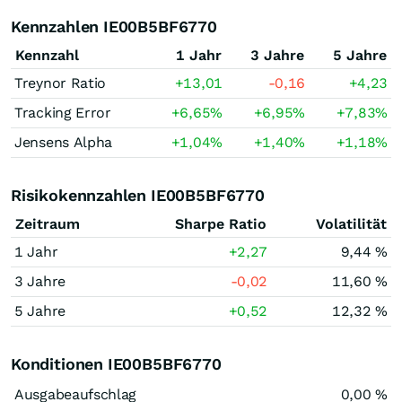
Kennzahlen IE00B5BF6770
Kennzahl
1 Jahr
3 Jahre
5 Jahre
Treynor Ratio
+13,01
-0,16
+4,23
Tracking Error
+6,65
%
+6,95
%
+7,83
%
Jensens Alpha
+1,04
%
+1,40
%
+1,18
%
Risikokennzahlen IE00B5BF6770
Zeitraum
Sharpe Ratio
Volatilität
1 Jahr
+2,27
9,44 %
3 Jahre
-0,02
11,60 %
5 Jahre
+0,52
12,32 %
Konditionen IE00B5BF6770
Ausgabeaufschlag
0,00 %