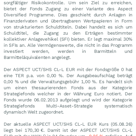
sorgfältiger Risikokontrolle. Um sein Ziel zu erreichen,
bietet der Fonds Zugang zu einer Variante des Aspect
Diversified Programme. Dies geschieht durch Anlagen in
Finanzderivaten und übertragbaren Wertpapieren in Form
von strukturierten Schuldtiteln. Dabei handelt es sich um
Schuldtitel, die Zugang zu den Erträgen bestimmter
kollektiver Anlagevehikel (SFI) bieten. Er legt maximal 30%
in SFIs an. Alle Vermögenswerte, die nicht in das Programm
investiert werden, werden in Barmitteln und
Barmitteläquivalenten angelegt.
Der ASPECT UCT/SHS CL-L EUR mit der Fondsgröße 0 hat
eine TER p.a. von 0,00 %. Der Ausgabeaufschlag beträgt
0,00 % und die Verwaltungsgebühr 1,00 %. Es handelt sich
um einen thesaurierenden Fonds aus der Kategorie
Strategiefonds welcher in der Währung Euro notiert. Der
Fonds wurde 06.02.2013 aufgelegt und wird der Kategorie
Strategiefonds Multi-Asset-Strategie systematisch
dynamisch Welt zugeordnet.
Der aktuelle ASPECT UCT/SHS CL-L EUR Kurs (
05.08.26
)
liegt bei 170,30
€
. Damit ist der ASPECT UCT/SHS CL-L