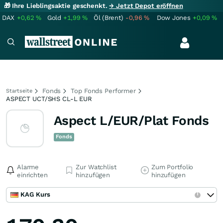
🎁 Ihre Lieblingsaktie geschenkt.
→ Jetzt Depot eröffnen
DAX
+0,62
%
Gold
+1,99
%
Öl (Brent)
-0,96
%
Dow Jones
+0,09
%
Fonds
Top Fonds Performer
Startseite
ASPECT UCT/SHS CL-L EUR
Aspect L/EUR/Plat Fonds
Fonds
Alarme
Zur Watchlist
Zum Portfolio
einrichten
hinzufügen
hinzufügen
KAG Kurs