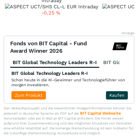
Intraday
-0,25
%
Anzeige
Fonds von BIT Capital - Fund
Award Winner 2026
BIT Global Technology Leaders R-I
BIT Global Fi
BIT Global Technology Leaders R-I
Schon heute in die KI-Gewinner und Technologieführer von
morgen investieren.
Zum Produkt
Kaufen
Den Verkaufsprospekt und die wesentlichen Anlegerinformationen können Sie
BIT Capital Webseite
jederzeit in deutscher Sprache als PDF auf der
herunterladen oder per E-Mail an BIT Capital anfordern. Die Fonds weisen
aufgrund ihrer Zusammensetzung und des möglichen Einsatzes von Derivaten
eine erhöhte Volatilität auf. Die bisherige Wertentwicklung ist kein Indikator für
die zukünftige Wertentwicklung. Kursverluste sind möglich.