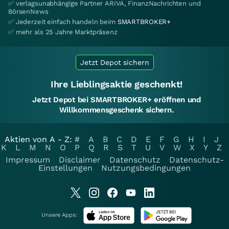
✅ verlagsunabhängige Partner ARIVA, FinanzNachrichten und
BörsenNews
✅ Jederzeit einfach handeln beim
SMARTBROKER+
✅ mehr als 25 Jahre Marktpräsenz
Jetzt Depot sichern
Ihre Lieblingsaktie geschenkt!
Jetzt Depot bei SMARTBROKER+ eröffnen und
Willkommensgeschenk sichern.
Aktien von A - Z:
#
A
B
C
D
E
F
G
H
I
J
K
L
M
N
O
P
Q
R
S
T
U
V
W
X
Y
Z
Impressum
Disclaimer
Datenschutz
Datenschutz-
Einstellungen
Nutzungsbedingungen
Unsere Apps: