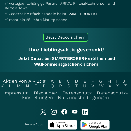
✅ verlagsunabhängige Partner ARIVA, FinanzNachrichten und
BörsenNews
✅ Jederzeit einfach handeln beim
SMARTBROKER+
✅ mehr als 25 Jahre Marktpräsenz
Jetzt Depot sichern
Ihre Lieblingsaktie geschenkt!
Jetzt Depot bei SMARTBROKER+ eröffnen und
Willkommensgeschenk sichern.
Aktien von A - Z:
#
A
B
C
D
E
F
G
H
I
J
K
L
M
N
O
P
Q
R
S
T
U
V
W
X
Y
Z
Impressum
Disclaimer
Datenschutz
Datenschutz-
Einstellungen
Nutzungsbedingungen
Unsere Apps: