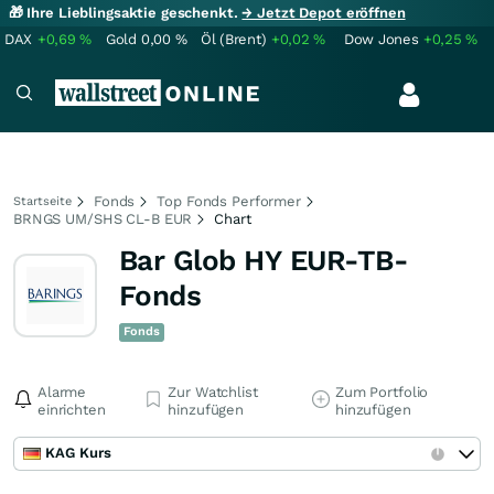
🎁 Ihre Lieblingsaktie geschenkt.
→ Jetzt Depot eröffnen
DAX
+0,69
%
Gold
0,00
%
Öl (Brent)
+0,02
%
Dow Jones
+0,25
%
Fonds
Top Fonds Performer
Startseite
BRNGS UM/SHS CL-B EUR
Chart
Bar Glob HY EUR-TB-
Fonds
Fonds
Alarme
Zur Watchlist
Zum Portfolio
einrichten
hinzufügen
hinzufügen
KAG Kurs