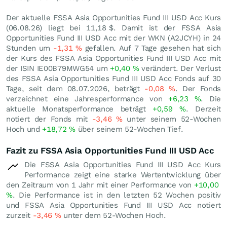
Der aktuelle FSSA Asia Opportunities Fund III USD Acc Kurs
(
06.08.26
) liegt bei 11,18
$
. Damit ist der FSSA Asia
Opportunities Fund III USD Acc mit der WKN (A2JCYH) in 24
Stunden um
-1,31
%
gefallen. Auf 7 Tage gesehen hat sich
der Kurs des FSSA Asia Opportunities Fund III USD Acc mit
der ISIN IE00B79MWG54 um
+0,40
%
verändert. Der Verlust
des FSSA Asia Opportunities Fund III USD Acc Fonds auf 30
Tage, seit dem 08.07.2026, beträgt
-0,08
%
. Der Fonds
verzeichnet eine Jahresperformance von
+6,23
%
. Die
aktuelle Monatsperformance beträgt
+0,59
%
. Derzeit
notiert der Fonds mit
-3,46
%
unter seinem 52-Wochen
Hoch und
+18,72
%
über seinem 52-Wochen Tief.
Fazit zu FSSA Asia Opportunities Fund III USD Acc
Die FSSA Asia Opportunities Fund III USD Acc Kurs
Performance zeigt eine starke Wertentwicklung über
den Zeitraum von 1 Jahr mit einer Performance von
+10,00
%
. Die Performance ist in den letzten 52 Wochen positiv
und FSSA Asia Opportunities Fund III USD Acc notiert
zurzeit
-3,46
%
unter dem 52-Wochen Hoch.