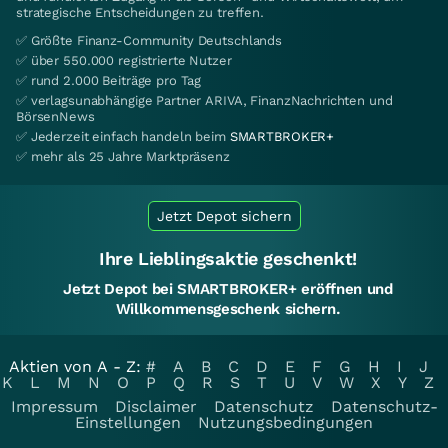
strategische Entscheidungen zu treffen.
✅ Größte Finanz-Community Deutschlands
✅ über 550.000 registrierte Nutzer
✅ rund 2.000 Beiträge pro Tag
✅ verlagsunabhängige Partner ARIVA, FinanzNachrichten und
BörsenNews
✅ Jederzeit einfach handeln beim
SMARTBROKER+
✅ mehr als 25 Jahre Marktpräsenz
Jetzt Depot sichern
Ihre Lieblingsaktie geschenkt!
Jetzt Depot bei SMARTBROKER+ eröffnen und
Willkommensgeschenk sichern.
Aktien von A - Z:
#
A
B
C
D
E
F
G
H
I
J
K
L
M
N
O
P
Q
R
S
T
U
V
W
X
Y
Z
Impressum
Disclaimer
Datenschutz
Datenschutz-
Einstellungen
Nutzungsbedingungen