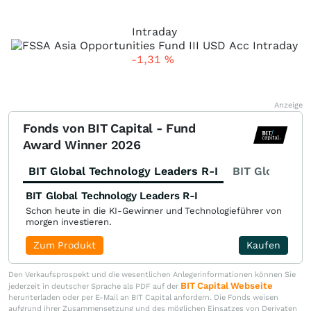
Intraday
-1,31
%
Anzeige
Fonds von BIT Capital - Fund
Award Winner 2026
BIT Global Technology Leaders R-I
BIT Global Fi
BIT Global Technology Leaders R-I
Schon heute in die KI-Gewinner und Technologieführer von
morgen investieren.
Zum Produkt
Kaufen
Den Verkaufsprospekt und die wesentlichen Anlegerinformationen können Sie
BIT Capital Webseite
jederzeit in deutscher Sprache als PDF auf der
herunterladen oder per E-Mail an BIT Capital anfordern. Die Fonds weisen
aufgrund ihrer Zusammensetzung und des möglichen Einsatzes von Derivaten