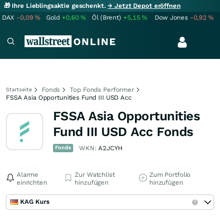
🎁 Ihre Lieblingsaktie geschenkt.
→ Jetzt Depot eröffnen
DAX
-0,09
%
Gold
+0,60
%
Öl (Brent)
+5,15
%
Dow Jones
-0,92
%
Fonds
Top Fonds Performer
Startseite
FSSA Asia Opportunities Fund III USD Acc
FSSA Asia Opportunities
Fund III USD Acc Fonds
Fonds
WKN:
A2JCYH
Alarme
Zur Watchlist
Zum Portfolio
einrichten
hinzufügen
hinzufügen
KAG Kurs