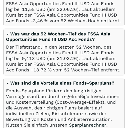
FSSA Asia Opportunities Fund III USD Acc Fonds
lag bei 11,58
USD
(am
22.06.26
). Laut aktuellem
Kurs ist der FSSA Asia Opportunities Fund III USD
Acc Fonds -3,46
%
vom 52 Wochen-Hoch entfernt.
Was war das 52 Wochen-Tief des FSSA Asia
Opportunities Fund III USD Acc Fonds?
Der Tiefststand, in den letzten 52 Wochen, des
FSSA Asia Opportunities Fund III USD Acc Fonds
lag bei 9,413
USD
(am
31.03.26
). Laut aktuellem
Kurs ist der FSSA Asia Opportunities Fund III USD
Acc Fonds +18,72
%
vom 52 Wochen-Tief entfernt.
Was sind die Vorteile eines Fonds-Sparplans?
Fonds-Sparpläne fördern den langfristigen
Vermögensaufbau durch regelmäßige Investitionen
und Kostenverteilung (Cost-Average-Effekt), und
die Auswahl des richtigen Plans basiert auf
individuellen Zielen, Risikotoleranz sowie der
Bewertung von Kosten und Anbieterreputation.
Nutzen Sie einfach unseren
Sparplanrechner
.