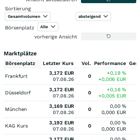
Sortierung
Gesamtvolumen
absteigend
Alle
Börsenplatz
vorherige Ansicht
Marktplätze
Börsenplatz
Letzter Kurs
Vol.
Performance
Ges
3,172
EUR
+0,19
%
Frankfurt
0
07.08.26
+0,006
EUR
3,172
EUR
+0,16
%
Düsseldorf
0
07.08.26
+0,005
EUR
3,169
EUR
0,00
%
München
0
07.08.26
0,000
EUR
3,192
EUR
0,00
%
KAG Kurs
0
07.08.26
0,000
EUR
3,177
EUR
0,00
%