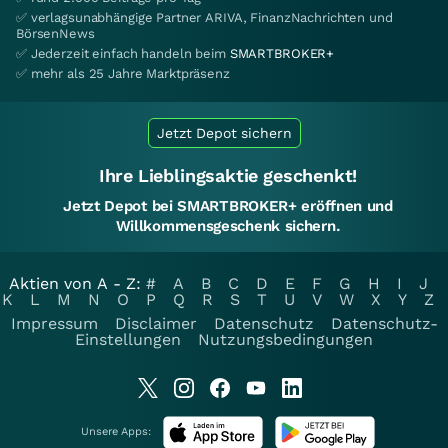
✅ verlagsunabhängige Partner ARIVA, FinanzNachrichten und
BörsenNews
✅ Jederzeit einfach handeln beim
SMARTBROKER+
✅ mehr als 25 Jahre Marktpräsenz
Jetzt Depot sichern
Ihre Lieblingsaktie geschenkt!
Jetzt Depot bei SMARTBROKER+ eröffnen und
Willkommensgeschenk sichern.
Aktien von A - Z:
#
A
B
C
D
E
F
G
H
I
J
K
L
M
N
O
P
Q
R
S
T
U
V
W
X
Y
Z
Impressum
Disclaimer
Datenschutz
Datenschutz-
Einstellungen
Nutzungsbedingungen
Unsere Apps: