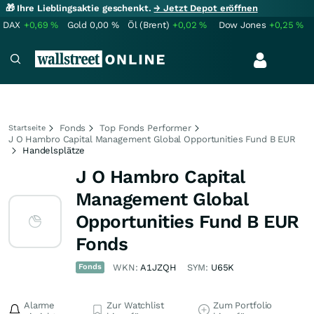
🎁 Ihre Lieblingsaktie geschenkt.
→ Jetzt Depot eröffnen
DAX
+0,69
%
Gold
0,00
%
Öl (Brent)
+0,02
%
Dow Jones
+0,25
%
Fonds
Top Fonds Performer
Startseite
J O Hambro Capital Management Global Opportunities Fund B EUR
Handelsplätze
J O Hambro Capital
Management Global
Opportunities Fund B EUR
Fonds
Fonds
WKN:
A1JZQH
SYM:
U65K
Alarme
Zur Watchlist
Zum Portfolio