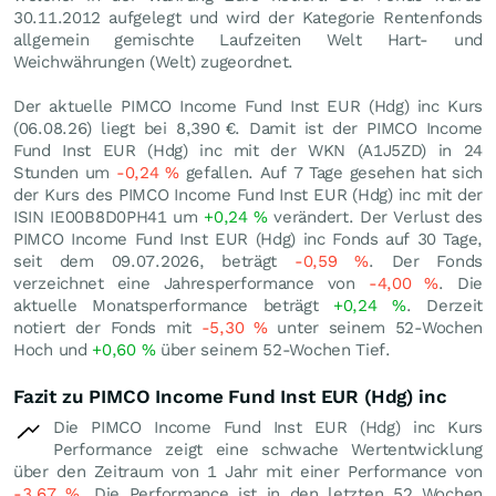
30.11.2012 aufgelegt und wird der Kategorie Rentenfonds
allgemein gemischte Laufzeiten Welt Hart- und
Weichwährungen (Welt) zugeordnet.
Der aktuelle PIMCO Income Fund Inst EUR (Hdg) inc Kurs
(
06.08.26
) liegt bei 8,390
€
. Damit ist der PIMCO Income
Fund Inst EUR (Hdg) inc mit der WKN (A1J5ZD) in 24
Stunden um
-0,24
%
gefallen. Auf 7 Tage gesehen hat sich
der Kurs des PIMCO Income Fund Inst EUR (Hdg) inc mit der
ISIN IE00B8D0PH41 um
+0,24
%
verändert. Der Verlust des
PIMCO Income Fund Inst EUR (Hdg) inc Fonds auf 30 Tage,
seit dem 09.07.2026, beträgt
-0,59
%
. Der Fonds
verzeichnet eine Jahresperformance von
-4,00
%
. Die
aktuelle Monatsperformance beträgt
+0,24
%
. Derzeit
notiert der Fonds mit
-5,30
%
unter seinem 52-Wochen
Hoch und
+0,60
%
über seinem 52-Wochen Tief.
Fazit zu PIMCO Income Fund Inst EUR (Hdg) inc
Die PIMCO Income Fund Inst EUR (Hdg) inc Kurs
Performance zeigt eine schwache Wertentwicklung
über den Zeitraum von 1 Jahr mit einer Performance von
-3,67
%
. Die Performance ist in den letzten 52 Wochen