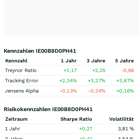
Kennzahlen IE00B8D0PH41
Kennzahl
1 Jahr
3 Jahre
5 Jahre
Treynor Ratio
+1,17
+2,25
-0,68
Tracking Error
+2,34
%
+3,27
%
+3,67
%
Jensens Alpha
-0,13
%
-0,24
%
+0,16
%
Risikokennzahlen IE00B8D0PH41
Zeitraum
Sharpe Ratio
Volatilität
1 Jahr
+0,27
3,81 %
3 Jahre
+0,42
4,54 %