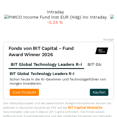
Intraday
-0,24
%
Anzeige
Fonds von BIT Capital - Fund
Award Winner 2026
BIT Global Technology Leaders R-I
BIT Global Fi
BIT Global Technology Leaders R-I
Schon heute in die KI-Gewinner und Technologieführer von
morgen investieren.
Zum Produkt
Kaufen
Den Verkaufsprospekt und die wesentlichen Anlegerinformationen können Sie
BIT Capital Webseite
jederzeit in deutscher Sprache als PDF auf der
herunterladen oder per E-Mail an BIT Capital anfordern. Die Fonds weisen
aufgrund ihrer Zusammensetzung und des möglichen Einsatzes von Derivaten