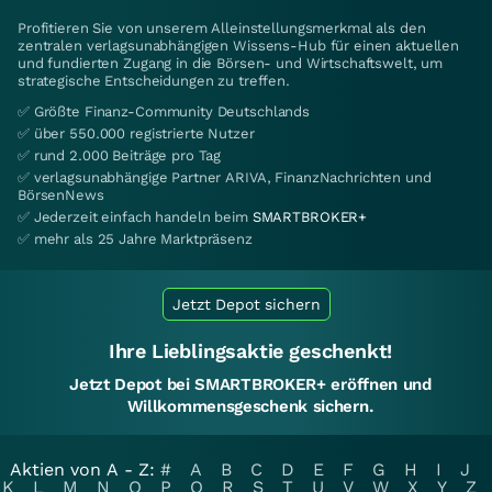
Profitieren Sie von unserem Alleinstellungsmerkmal als den
zentralen verlagsunabhängigen Wissens-Hub für einen aktuellen
und fundierten Zugang in die Börsen- und Wirtschaftswelt, um
strategische Entscheidungen zu treffen.
✅ Größte Finanz-Community Deutschlands
✅ über 550.000 registrierte Nutzer
✅ rund 2.000 Beiträge pro Tag
✅ verlagsunabhängige Partner ARIVA, FinanzNachrichten und
BörsenNews
✅ Jederzeit einfach handeln beim
SMARTBROKER+
✅ mehr als 25 Jahre Marktpräsenz
Jetzt Depot sichern
Ihre Lieblingsaktie geschenkt!
Jetzt Depot bei SMARTBROKER+ eröffnen und
Willkommensgeschenk sichern.
Aktien von A - Z:
#
A
B
C
D
E
F
G
H
I
J
K
L
M
N
O
P
Q
R
S
T
U
V
W
X
Y
Z