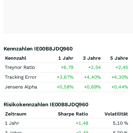
Kennzahlen IE00B8JDQ960
Kennzahl
1 Jahr
3 Jahre
5 Jahre
Treynor Ratio
+6,79
+2,54
+2,45
Tracking Error
+3,67
%
+4,40
%
+4,30
%
Jensens Alpha
+0,58
%
+0,69
%
+0,44
%
Risikokennzahlen IE00B8JDQ960
Zeitraum
Sharpe Ratio
Volatilität
1 Jahr
+1,48
5,10 %
3 Jahre
+0,49
6,20 %