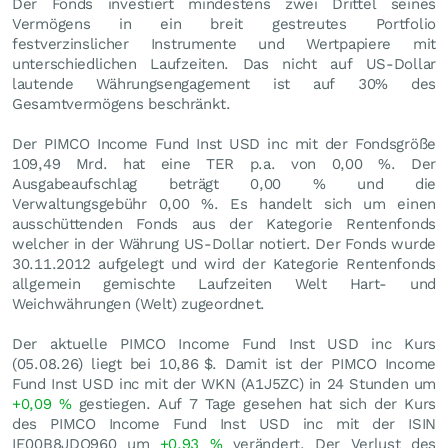
Der Fonds investiert mindestens zwei Drittel seines
Vermögens in ein breit gestreutes Portfolio
festverzinslicher Instrumente und Wertpapiere mit
unterschiedlichen Laufzeiten. Das nicht auf US-Dollar
lautende Währungsengagement ist auf 30% des
Gesamtvermögens beschränkt.
Der PIMCO Income Fund Inst USD inc mit der Fondsgröße
109,49 Mrd. hat eine TER p.a. von 0,00 %. Der
Ausgabeaufschlag beträgt 0,00 % und die
Verwaltungsgebühr 0,00 %. Es handelt sich um einen
ausschüttenden Fonds aus der Kategorie Rentenfonds
welcher in der Währung US-Dollar notiert. Der Fonds wurde
30.11.2012 aufgelegt und wird der Kategorie Rentenfonds
allgemein gemischte Laufzeiten Welt Hart- und
Weichwährungen (Welt) zugeordnet.
Der aktuelle PIMCO Income Fund Inst USD inc Kurs
(
05.08.26
) liegt bei 10,86
$
. Damit ist der PIMCO Income
Fund Inst USD inc mit der WKN (A1J5ZC) in 24 Stunden um
+0,09
%
gestiegen. Auf 7 Tage gesehen hat sich der Kurs
des PIMCO Income Fund Inst USD inc mit der ISIN
IE00B8JDQ960 um
+0,93
%
verändert. Der Verlust des