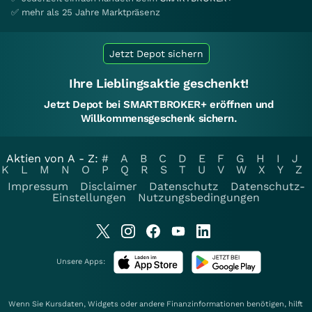
✅ mehr als 25 Jahre Marktpräsenz
Jetzt Depot sichern
Ihre Lieblingsaktie geschenkt!
Jetzt Depot bei SMARTBROKER+ eröffnen und
Willkommensgeschenk sichern.
Aktien von A - Z:
#
A
B
C
D
E
F
G
H
I
J
K
L
M
N
O
P
Q
R
S
T
U
V
W
X
Y
Z
Impressum
Disclaimer
Datenschutz
Datenschutz-
Einstellungen
Nutzungsbedingungen
Unsere Apps:
Wenn Sie Kursdaten, Widgets oder andere Finanzinformationen benötigen, hilft