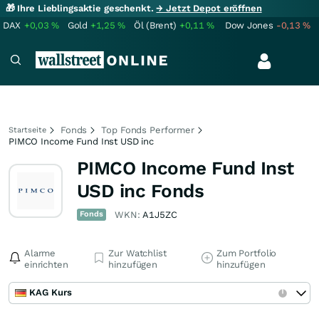
🎁 Ihre Lieblingsaktie geschenkt.
→ Jetzt Depot eröffnen
DAX
+0,03
%
Gold
+1,25
%
Öl (Brent)
+0,11
%
Dow Jones
-0,13
%
Fonds
Top Fonds Performer
Startseite
PIMCO Income Fund Inst USD inc
PIMCO Income Fund Inst
USD inc Fonds
Fonds
WKN:
A1J5ZC
Alarme
Zur Watchlist
Zum Portfolio
einrichten
hinzufügen
hinzufügen
KAG Kurs