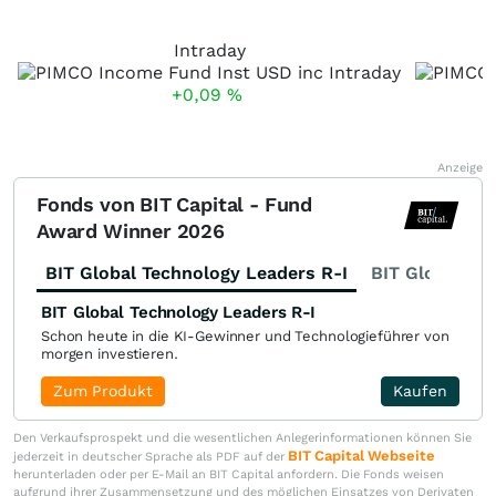
Intraday
+0,09
%
Anzeige
Fonds von BIT Capital - Fund
Award Winner 2026
BIT Global Technology Leaders R-I
BIT Global Fi
BIT Global Technology Leaders R-I
Schon heute in die KI-Gewinner und Technologieführer von
morgen investieren.
Zum Produkt
Kaufen
Den Verkaufsprospekt und die wesentlichen Anlegerinformationen können Sie
BIT Capital Webseite
jederzeit in deutscher Sprache als PDF auf der
herunterladen oder per E-Mail an BIT Capital anfordern. Die Fonds weisen
aufgrund ihrer Zusammensetzung und des möglichen Einsatzes von Derivaten