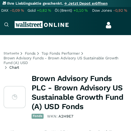
🎁 Ihre Lieblingsaktie geschenkt.
→ Jetzt Depot eröffnen
DAX
-0,09
%
Gold
+0,82
%
Öl (Brent)
+0,10
%
Dow Jones
-0,92
%
Fonds
Top Fonds Performer
Startseite
Brown Advisory Funds - Brown Advisory US Sustainable Growth
Fund (A) USD
Chart
Brown Advisory Funds
PLC - Brown Advisory US
Sustainable Growth Fund
(A) USD Fonds
Fonds
WKN:
A2H9E7