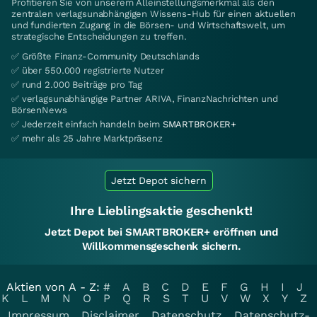
Profitieren Sie von unserem Alleinstellungsmerkmal als den
zentralen verlagsunabhängigen Wissens-Hub für einen aktuellen
und fundierten Zugang in die Börsen- und Wirtschaftswelt, um
strategische Entscheidungen zu treffen.
✅ Größte Finanz-Community Deutschlands
✅ über 550.000 registrierte Nutzer
✅ rund 2.000 Beiträge pro Tag
✅ verlagsunabhängige Partner ARIVA, FinanzNachrichten und
BörsenNews
✅ Jederzeit einfach handeln beim
SMARTBROKER+
✅ mehr als 25 Jahre Marktpräsenz
Jetzt Depot sichern
Ihre Lieblingsaktie geschenkt!
Jetzt Depot bei SMARTBROKER+ eröffnen und
Willkommensgeschenk sichern.
Aktien von A - Z:
#
A
B
C
D
E
F
G
H
I
J
K
L
M
N
O
P
Q
R
S
T
U
V
W
X
Y
Z
Impressum
Disclaimer
Datenschutz
Datenschutz-