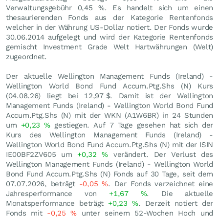
Verwaltungsgebühr 0,45 %. Es handelt sich um einen
thesaurierenden Fonds aus der Kategorie Rentenfonds
welcher in der Währung US-Dollar notiert. Der Fonds wurde
30.06.2014 aufgelegt und wird der Kategorie Rentenfonds
gemischt Investment Grade Welt Hartwährungen (Welt)
zugeordnet.
Der aktuelle Wellington Management Funds (Ireland) -
Wellington World Bond Fund Accum.Ptg.Shs (N) Kurs
(
04.08.26
) liegt bei 12,97
$
. Damit ist der Wellington
Management Funds (Ireland) - Wellington World Bond Fund
Accum.Ptg.Shs (N) mit der WKN (A1W6BR) in 24 Stunden
um
+0,23
%
gestiegen. Auf 7 Tage gesehen hat sich der
Kurs des Wellington Management Funds (Ireland) -
Wellington World Bond Fund Accum.Ptg.Shs (N) mit der ISIN
IE00BF2ZV605 um
+0,32
%
verändert. Der Verlust des
Wellington Management Funds (Ireland) - Wellington World
Bond Fund Accum.Ptg.Shs (N) Fonds auf 30 Tage, seit dem
07.07.2026, beträgt
-0,05
%
. Der Fonds verzeichnet eine
Jahresperformance von
+1,67
%
. Die aktuelle
Monatsperformance beträgt
+0,23
%
. Derzeit notiert der
Fonds mit
-0,25
%
unter seinem 52-Wochen Hoch und