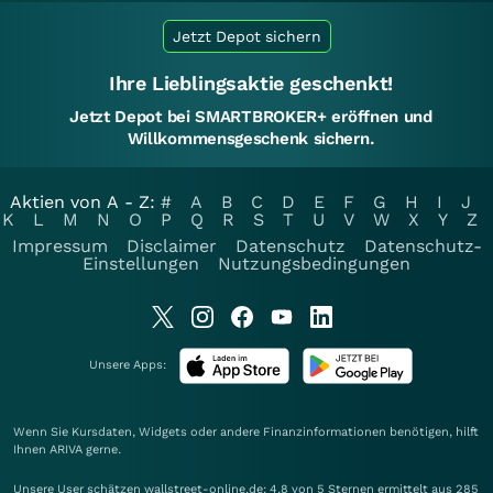
Jetzt Depot sichern
Ihre Lieblingsaktie geschenkt!
Jetzt Depot bei SMARTBROKER+ eröffnen und
Willkommensgeschenk sichern.
Aktien von A - Z:
#
A
B
C
D
E
F
G
H
I
J
K
L
M
N
O
P
Q
R
S
T
U
V
W
X
Y
Z
Impressum
Disclaimer
Datenschutz
Datenschutz-
Einstellungen
Nutzungsbedingungen
Unsere Apps:
Wenn Sie Kursdaten, Widgets oder andere Finanzinformationen benötigen, hilft
Ihnen
ARIVA
gerne.
Unsere User schätzen wallstreet-online.de: 4.8 von 5 Sternen ermittelt aus 285