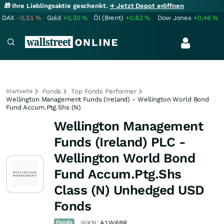
🎁 Ihre Lieblingsaktie geschenkt.
→ Jetzt Depot eröffnen
DAX
-0,51
%
Gold
+0,30
%
Öl (Brent)
+0,82
%
Dow Jones
+0,46
%
Fonds
Top Fonds Performer
Startseite
Wellington Management Funds (Ireland) - Wellington World Bond
Fund Accum.Ptg.Shs (N)
Wellington Management
Funds (Ireland) PLC -
Wellington World Bond
Fund Accum.Ptg.Shs
Class (N) Unhedged USD
Fonds
Fonds
WKN:
A1W6BR