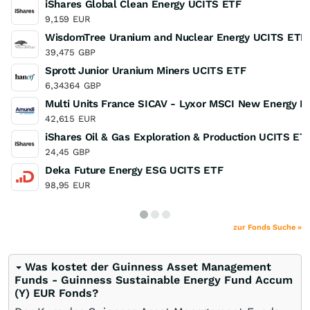
iShares Global Clean Energy UCITS ETF
9,159
EUR
WisdomTree Uranium and Nuclear Energy UCITS ETF
39,475
GBP
Sprott Junior Uranium Miners UCITS ETF
6,34364
GBP
Multi Units France SICAV - Lyxor MSCI New Energy ES
42,615
EUR
iShares Oil & Gas Exploration & Production UCITS ET
24,45
GBP
Deka Future Energy ESG UCITS ETF
98,95
EUR
zur Fonds Suche »
Was kostet der Guinness Asset Management
Funds - Guinness Sustainable Energy Fund Accum
(Y) EUR Fonds?