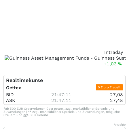
Intraday
+1,03
%
Realtimekurse
Gettex
0 € pro Trade*
BID
21:47:11
27,08
ASK
21:47:11
27,48
*ab 500 EUR Ordervolumen über gettex, zzgl. marktüblicher Spreads und
Zuwendungen | ** zzgl. marktüblicher Spreads und Zuwendungen, mögliche
Steuern und ggf. SEC Gebühr
Anzeige