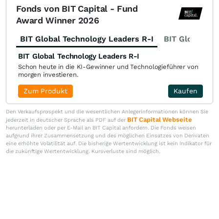
Fonds von BIT Capital - Fund
Award Winner 2026
BIT Global Technology Leaders R-I
BIT Global Fi
BIT Global Technology Leaders R-I
Schon heute in die KI-Gewinner und Technologieführer von
morgen investieren.
Zum Produkt
Kaufen
Den Verkaufsprospekt und die wesentlichen Anlegerinformationen können Sie
BIT Capital Webseite
jederzeit in deutscher Sprache als PDF auf der
herunterladen oder per E-Mail an BIT Capital anfordern. Die Fonds weisen
aufgrund ihrer Zusammensetzung und des möglichen Einsatzes von Derivaten
eine erhöhte Volatilität auf. Die bisherige Wertentwicklung ist kein Indikator für
die zukünftige Wertentwicklung. Kursverluste sind möglich.