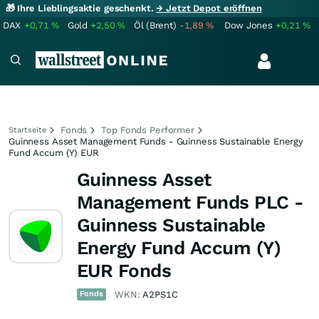
🎁 Ihre Lieblingsaktie geschenkt.
→ Jetzt Depot eröffnen
DAX
+0,71
%
Gold
+2,50
%
Öl (Brent)
-1,89
%
Dow Jones
+0,21
%
Fonds
Top Fonds Performer
Startseite
Guinness Asset Management Funds - Guinness Sustainable Energy
Fund Accum (Y) EUR
Guinness Asset
Management Funds PLC -
Guinness Sustainable
Energy Fund Accum (Y)
EUR Fonds
Fonds
WKN:
A2PS1C