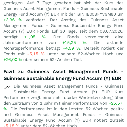
gestiegen. Auf 7 Tage gesehen hat sich der Kurs des
Guinness Asset Management Funds - Guinness Sustainable
Energy Fund Accum (Y) EUR mit der ISIN IE00BFYV9M80 um
+3,96
%
verändert. Der Anstieg des Guinness Asset
Management Funds - Guinness Sustainable Energy Fund
Accum (Y) EUR Fonds auf 30 Tage, seit dem 08.07.2026,
beträgt
+1,05
%
. Der Fonds verzeichnet eine
Jahresperformance von
+15,25
%
. Die aktuelle
Monatsperformance beträgt
+4,59
%
. Derzeit notiert der
Fonds mit
-5,15
%
unter seinem 52-Wochen Hoch und
+26,00
%
über seinem 52-Wochen Tief.
Fazit zu Guinness Asset Management Funds -
Guinness Sustainable Energy Fund Accum (Y) EUR
Die Guinness Asset Management Funds - Guinness
Sustainable Energy Fund Accum (Y) EUR Kurs
Performance zeigt eine sehr starke Wertentwicklung über
den Zeitraum von 1 Jahr mit einer Performance von
+25,57
%
. Die Performance ist in den letzten 52 Wochen positiv
und Guinness Asset Management Funds - Guinness
Sustainable Energy Fund Accum (Y) EUR notiert zurzeit
-5,15
%
unter dem 52-Wochen Hoch.