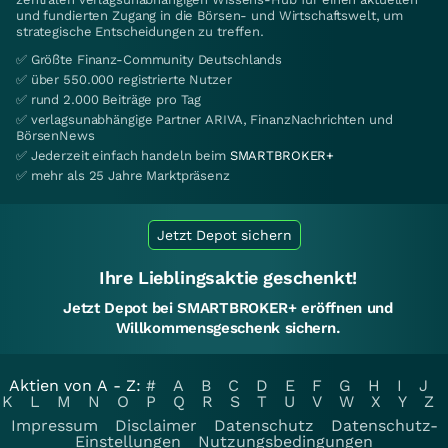
und fundierten Zugang in die Börsen- und Wirtschaftswelt, um
strategische Entscheidungen zu treffen.
✅ Größte Finanz-Community Deutschlands
✅ über 550.000 registrierte Nutzer
✅ rund 2.000 Beiträge pro Tag
✅ verlagsunabhängige Partner ARIVA, FinanzNachrichten und
BörsenNews
✅ Jederzeit einfach handeln beim
SMARTBROKER+
✅ mehr als 25 Jahre Marktpräsenz
Jetzt Depot sichern
Ihre Lieblingsaktie geschenkt!
Jetzt Depot bei SMARTBROKER+ eröffnen und
Willkommensgeschenk sichern.
Aktien von A - Z:
#
A
B
C
D
E
F
G
H
I
J
K
L
M
N
O
P
Q
R
S
T
U
V
W
X
Y
Z
Impressum
Disclaimer
Datenschutz
Datenschutz-
Einstellungen
Nutzungsbedingungen