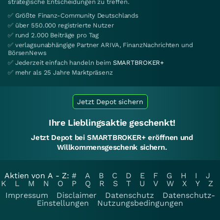
strategische Entscheidungen zu treffen.
✅ Größte Finanz-Community Deutschlands
✅ über 550.000 registrierte Nutzer
✅ rund 2.000 Beiträge pro Tag
✅ verlagsunabhängige Partner ARIVA, FinanzNachrichten und
BörsenNews
✅ Jederzeit einfach handeln beim
SMARTBROKER+
✅ mehr als 25 Jahre Marktpräsenz
Jetzt Depot sichern
Ihre Lieblingsaktie geschenkt!
Jetzt Depot bei SMARTBROKER+ eröffnen und
Willkommensgeschenk sichern.
Aktien von A - Z:
#
A
B
C
D
E
F
G
H
I
J
K
L
M
N
O
P
Q
R
S
T
U
V
W
X
Y
Z
Impressum
Disclaimer
Datenschutz
Datenschutz-
Einstellungen
Nutzungsbedingungen