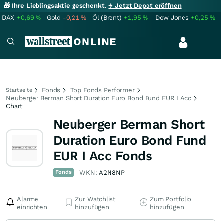
🎁 Ihre Lieblingsaktie geschenkt.
→ Jetzt Depot eröffnen
DAX
+0,69
%
Gold
-0,21
%
Öl (Brent)
+1,95
%
Dow Jones
+0,25
%
Fonds
Top Fonds Performer
Startseite
Neuberger Berman Short Duration Euro Bond Fund EUR I Acc
Chart
Neuberger Berman Short
Duration Euro Bond Fund
EUR I Acc Fonds
Fonds
WKN:
A2N8NP
Alarme
Zur Watchlist
Zum Portfolio
einrichten
hinzufügen
hinzufügen