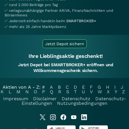
✅ rund 2.000 Beiträge pro Tag
✅ verlagsunabhängige Partner ARIVA, FinanzNachrichten und
BörsenNews
✅ Jederzeit einfach handeln beim
SMARTBROKER+
✅ mehr als 25 Jahre Marktpräsenz
Jetzt Depot sichern
Ihre Lieblingsaktie geschenkt!
Jetzt Depot bei SMARTBROKER+ eröffnen und
Willkommensgeschenk sichern.
Aktien von A - Z:
#
A
B
C
D
E
F
G
H
I
J
K
L
M
N
O
P
Q
R
S
T
U
V
W
X
Y
Z
Impressum
Disclaimer
Datenschutz
Datenschutz-
Einstellungen
Nutzungsbedingungen