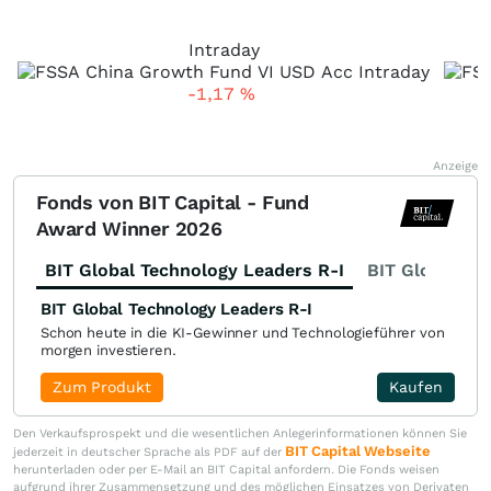
Intraday
-1,17
%
Anzeige
Fonds von BIT Capital - Fund
Award Winner 2026
BIT Global Technology Leaders R-I
BIT Global Fi
BIT Global Technology Leaders R-I
Schon heute in die KI-Gewinner und Technologieführer von
morgen investieren.
Zum Produkt
Kaufen
Den Verkaufsprospekt und die wesentlichen Anlegerinformationen können Sie
BIT Capital Webseite
jederzeit in deutscher Sprache als PDF auf der
herunterladen oder per E-Mail an BIT Capital anfordern. Die Fonds weisen
aufgrund ihrer Zusammensetzung und des möglichen Einsatzes von Derivaten