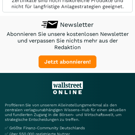
Zertifikate sind hoch risikoreiche Produkte und
nicht für langfristige Anlagestrategien geeignet.
Newsletter
Abonnieren Sie unsere kostenlosen Newsletter
und verpassen Sie nichts mehr aus der
Redaktion
Jetzt abonnieren!
Profitieren Sie von unserem Alleinstellungsmerkmal als den
zentralen verlagsunabhängigen Wissens-Hub für einen aktuellen
und fundierten Zugang in die Börsen- und Wirtschaftswelt, um
strategische Entscheidungen zu treffen.
✅ Größte Finanz-Community Deutschlands
✅ über 550.000 registrierte Nutzer