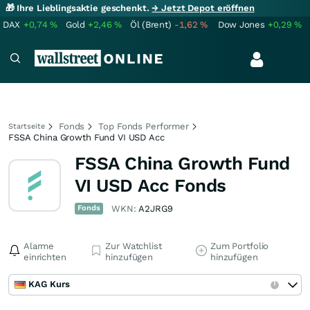
🎁 Ihre Lieblingsaktie geschenkt.
→ Jetzt Depot eröffnen
DAX
+0,74
%
Gold
+2,46
%
Öl (Brent)
-1,62
%
Dow Jones
+0,29
%
Fonds
Top Fonds Performer
Startseite
FSSA China Growth Fund VI USD Acc
FSSA China Growth Fund
VI USD Acc Fonds
Fonds
WKN:
A2JRG9
Alarme
Zur Watchlist
Zum Portfolio
einrichten
hinzufügen
hinzufügen
KAG Kurs