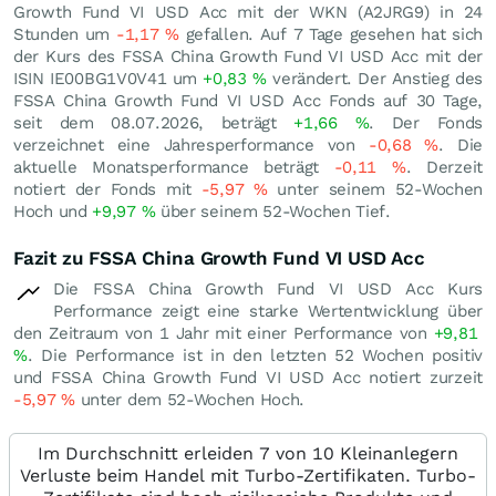
Growth Fund VI USD Acc mit der WKN (A2JRG9) in 24
Stunden um
-1,17
%
gefallen. Auf 7 Tage gesehen hat sich
der Kurs des FSSA China Growth Fund VI USD Acc mit der
ISIN IE00BG1V0V41 um
+0,83
%
verändert. Der Anstieg des
FSSA China Growth Fund VI USD Acc Fonds auf 30 Tage,
seit dem 08.07.2026, beträgt
+1,66
%
. Der Fonds
verzeichnet eine Jahresperformance von
-0,68
%
. Die
aktuelle Monatsperformance beträgt
-0,11
%
. Derzeit
notiert der Fonds mit
-5,97
%
unter seinem 52-Wochen
Hoch und
+9,97
%
über seinem 52-Wochen Tief.
Fazit zu FSSA China Growth Fund VI USD Acc
Die FSSA China Growth Fund VI USD Acc Kurs
Performance zeigt eine starke Wertentwicklung über
den Zeitraum von 1 Jahr mit einer Performance von
+9,81
%
. Die Performance ist in den letzten 52 Wochen positiv
und FSSA China Growth Fund VI USD Acc notiert zurzeit
-5,97
%
unter dem 52-Wochen Hoch.
Im Durchschnitt erleiden 7 von 10 Kleinanlegern
Verluste beim Handel mit Turbo-Zertifikaten. Turbo-