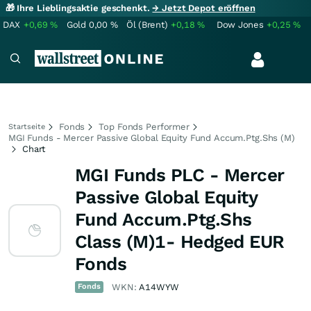
🎁 Ihre Lieblingsaktie geschenkt.
→ Jetzt Depot eröffnen
DAX
+0,69
%
Gold
0,00
%
Öl (Brent)
+0,18
%
Dow Jones
+0,25
%
Fonds
Top Fonds Performer
Startseite
MGI Funds - Mercer Passive Global Equity Fund Accum.Ptg.Shs (M)
Chart
MGI Funds PLC - Mercer
Passive Global Equity
Fund Accum.Ptg.Shs
Class (M)1- Hedged EUR
Fonds
Fonds
WKN:
A14WYW