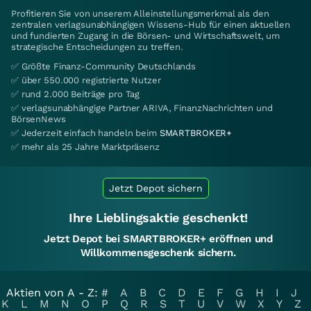
Profitieren Sie von unserem Alleinstellungsmerkmal als den
zentralen verlagsunabhängigen Wissens-Hub für einen aktuellen
und fundierten Zugang in die Börsen- und Wirtschaftswelt, um
strategische Entscheidungen zu treffen.
✅ Größte Finanz-Community Deutschlands
✅ über 550.000 registrierte Nutzer
✅ rund 2.000 Beiträge pro Tag
✅ verlagsunabhängige Partner ARIVA, FinanzNachrichten und
BörsenNews
✅ Jederzeit einfach handeln beim
SMARTBROKER+
✅ mehr als 25 Jahre Marktpräsenz
Jetzt Depot sichern
Ihre Lieblingsaktie geschenkt!
Jetzt Depot bei SMARTBROKER+ eröffnen und
Willkommensgeschenk sichern.
Aktien von A - Z:
#
A
B
C
D
E
F
G
H
I
J
K
L
M
N
O
P
Q
R
S
T
U
V
W
X
Y
Z