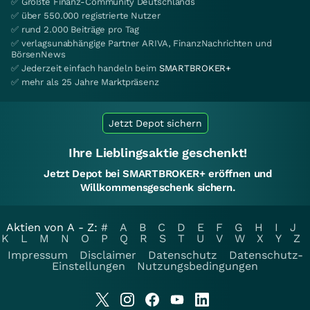
✅ Größte Finanz-Community Deutschlands
✅ über 550.000 registrierte Nutzer
✅ rund 2.000 Beiträge pro Tag
✅ verlagsunabhängige Partner ARIVA, FinanzNachrichten und
BörsenNews
✅ Jederzeit einfach handeln beim
SMARTBROKER+
✅ mehr als 25 Jahre Marktpräsenz
Jetzt Depot sichern
Ihre Lieblingsaktie geschenkt!
Jetzt Depot bei SMARTBROKER+ eröffnen und
Willkommensgeschenk sichern.
Aktien von A - Z:
#
A
B
C
D
E
F
G
H
I
J
K
L
M
N
O
P
Q
R
S
T
U
V
W
X
Y
Z
Impressum
Disclaimer
Datenschutz
Datenschutz-
Einstellungen
Nutzungsbedingungen