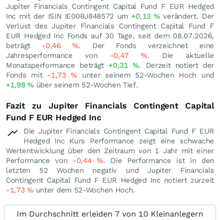
Jupiter Financials Contingent Capital Fund F EUR Hedged
Inc mit der ISIN IE00BJ848572 um
+0,13
%
verändert. Der
Verlust des Jupiter Financials Contingent Capital Fund F
EUR Hedged Inc Fonds auf 30 Tage, seit dem 08.07.2026,
beträgt
-0,46
%
. Der Fonds verzeichnet eine
Jahresperformance von
-0,47
%
. Die aktuelle
Monatsperformance beträgt
+0,31
%
. Derzeit notiert der
Fonds mit
-1,73
%
unter seinem 52-Wochen Hoch und
+1,98
%
über seinem 52-Wochen Tief.
Fazit zu Jupiter Financials Contingent Capital
Fund F EUR Hedged Inc
Die Jupiter Financials Contingent Capital Fund F EUR
Hedged Inc Kurs Performance zeigt eine schwache
Wertentwicklung über den Zeitraum von 1 Jahr mit einer
Performance von
-0,44
%
. Die Performance ist in den
letzten 52 Wochen negativ und Jupiter Financials
Contingent Capital Fund F EUR Hedged Inc notiert zurzeit
-1,73
%
unter dem 52-Wochen Hoch.
Im Durchschnitt erleiden 7 von 10 Kleinanlegern