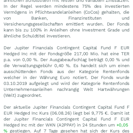
ähnlichen Schuldtiteln mit festen und variablen Zinssätzen.
In der Regel werden mindestens 75% des investierten
Vermögens in Pflichtwandelanleihen (CoCos) gehalten, die
von Banken, Finanzinstituten und
Versicherungsgesellschaften emittiert wurden. Der Fonds
kann bis zu 100% in Anleihen ohne Investment Grade und
ähnliche Schuldtitel investieren.
Der Jupiter Financials Contingent Capital Fund F EUR
Hedged Inc mit der Fondsgröße 217,00 Mio. hat eine TER
p.a. von 0,00 %. Der Ausgabeaufschlag beträgt 0,00 % und
die Verwaltungsgebühr 0,40 %. Es handelt sich um einen
ausschüttenden Fonds aus der Kategorie Rentenfonds
welcher in der Währung Euro notiert. Der Fonds wurde
03.10.2019 aufgelegt und wird der Kategorie Rentenfonds
Unternehmensanleihen nachrangig Welt Hartwährungen
(Welt) zugeordnet.
Der aktuelle Jupiter Financials Contingent Capital Fund F
EUR Hedged Inc Kurs (
06.08.26
) liegt bei 9,775
€
. Damit ist
der Jupiter Financials Contingent Capital Fund F EUR
Hedged Inc mit der WKN (A2PPAY) in 24 Stunden um
+0,05
%
gestiegen. Auf 7 Tage gesehen hat sich der Kurs des