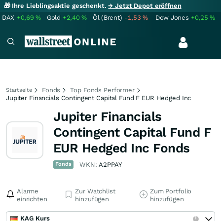
🎁 Ihre Lieblingsaktie geschenkt.
→ Jetzt Depot eröffnen
DAX
+0,69
%
Gold
+2,40
%
Öl (Brent)
-1,53
%
Dow Jones
+0,25
%
Fonds
Top Fonds Performer
Startseite
Jupiter Financials Contingent Capital Fund F EUR Hedged Inc
Jupiter Financials
Contingent Capital Fund F
EUR Hedged Inc Fonds
Fonds
WKN:
A2PPAY
Alarme
Zur Watchlist
Zum Portfolio
einrichten
hinzufügen
hinzufügen
KAG Kurs