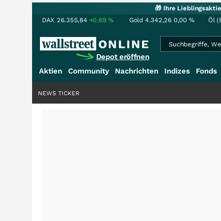
🎁 Ihre Lieblingsakt
DAX
26.355,84
+0,69
%
Gold
4.342,26
0,00
%
Öl (
Depot eröffnen
Aktien
Community
Nachrichten
Indizes
Fonds
NEWS TICKER