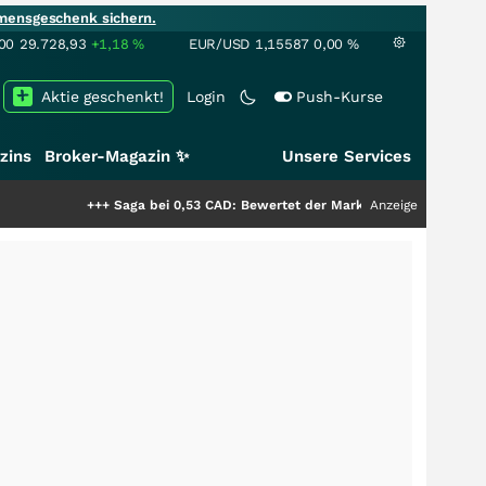
mensgeschenk sichern.
00
29.728,93
+1,18
%
EUR/USD
1,15587
0,00
%
Aktie geschenkt!
Login
Push-Kurse
zins
Broker-Magazin ✨
Unsere Services
+++
Saga bei 0,53 CAD: Bewertet der Markt noch immer nur die Hälfte de
Anzeige