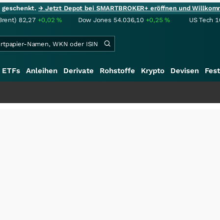
ie geschenkt.
→ Jetzt Depot bei SMARTBROKER+ eröffnen und Willkom
Brent)
82,27
+0,02
%
Dow Jones
54.036,10
+0,25
%
US Tech 1
ETFs
Anleihen
Derivate
Rohstoffe
Krypto
Devisen
Fest