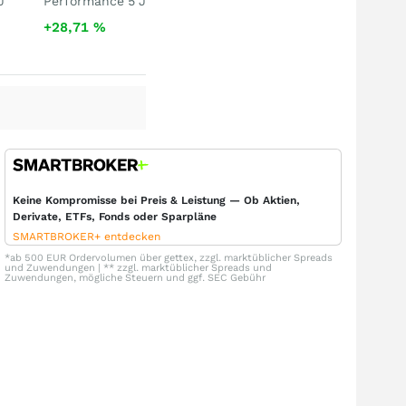
J
Performance 5 J
+28,71
%
Keine Kompromisse bei Preis & Leistung — Ob Aktien,
Derivate, ETFs, Fonds oder Sparpläne
SMARTBROKER+ entdecken
*ab 500 EUR Ordervolumen über gettex, zzgl. marktüblicher Spreads
und Zuwendungen | ** zzgl. marktüblicher Spreads und
Zuwendungen, mögliche Steuern und ggf. SEC Gebühr