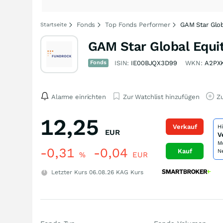
Fonds
Top Fonds Performer
GAM Star Glo
Startseite
GAM Star Global Equi
Fonds
ISIN:
IE00BJQX3D99
WKN:
A2PX
Alarme einrichten
Zur Watchlist hinzufügen
Zu
12,25
Verkauf
H
EUR
V
M
-0,31
-0,04
Kauf
N
%
EUR
Letzter Kurs
06.08.26
KAG Kurs