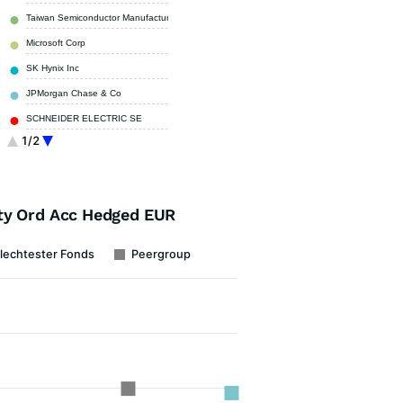
Taiwan Semiconductor Manufacturing Co Ltd (ADR)
4,50 %
Microsoft Corp
4,21 %
SK Hynix Inc
3,68 %
JPMorgan Chase & Co
2,86 %
SCHNEIDER ELECTRIC SE
2,70 %
1/2
APPLE INC
2,56 %
Sonstige
57,56 %
ty Ord Acc Hedged EUR
lechtester Fonds
Peergroup