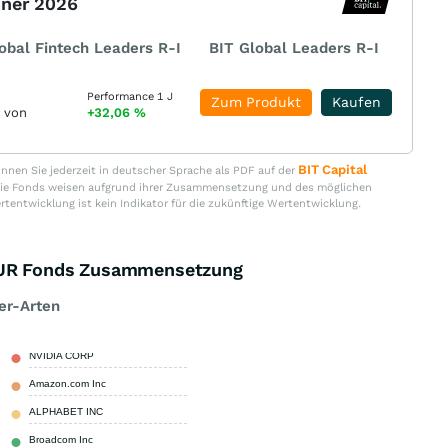
nner 2026
obal Fintech Leaders R-I
BIT Global Leaders R-I
Performance 1 J
Zum Produkt
Kaufen
r von
+32,06
%
BIT Capital
nen Sie jederzeit in deutscher Sprache als PDF auf der
. Die Fonds weisen aufgrund ihrer Zusammensetzung und des möglichen
ertentwicklung ist kein Indikator für die zukünftige Wertentwicklung.
 EUR Fonds Zusammensetzung
er-Arten
NVIDIA CORP
5,89 %
Amazon.com Inc
5,85 %
ALPHABET INC
5,14 %
Broadcom Inc
5,05 %