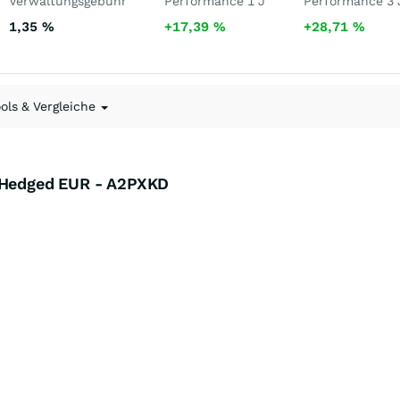
Verwaltungsgebühr
Performance 1 J
Performance 3 
1,35
%
+17,39
%
+28,71
%
ools & Vergleiche
c Hedged EUR - A2PXKD