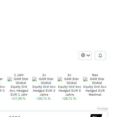
1 Jahr
3J
5J
Max
+17,39
%
+28,71
%
+28,71
%
Anzeige