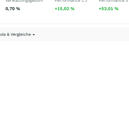
Verwaltungsgebühr
Performance 1 J
Performance 3
0,70
%
+15,02
%
+53,01
%
ools & Vergleiche