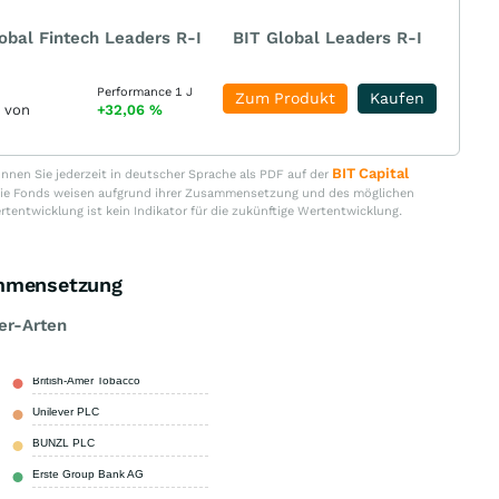
obal Fintech Leaders R-I
BIT Global Leaders R-I
Performance 1 J
Zum Produkt
Kaufen
r von
+32,06
%
BIT Capital
nen Sie jederzeit in deutscher Sprache als PDF auf der
. Die Fonds weisen aufgrund ihrer Zusammensetzung und des möglichen
ertentwicklung ist kein Indikator für die zukünftige Wertentwicklung.
mmensetzung
er-Arten
British-Amer Tobacco
4,70 %
Unilever PLC
4,30 %
BUNZL PLC
3,40 %
Erste Group Bank AG
3,30 %