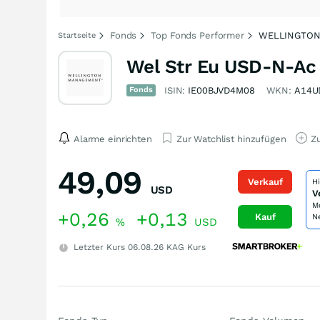
Fonds
Top Fonds Performer
WELLINGTON
Startseite
Wel Str Eu USD-N-Ac
Fonds
ISIN:
IE00BJVD4M08
WKN:
A14U
Alarme einrichten
Zur Watchlist hinzufügen
Zu
49,09
Verkauf
H
USD
V
M
+0,26
+0,13
Kauf
N
%
USD
Letzter Kurs
06.08.26
KAG Kurs