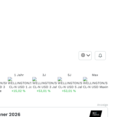
1 Jahr
3J
5J
Max
+15,02
%
+53,01
%
+53,01
%
Anzeige
nner 2026