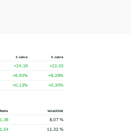
3 Jahre
5 Jahre
+24,19
+22,03
+8,92
%
+9,29
%
+0,13
%
+0,30
%
Ratio
Volatilität
1,38
8,07 %
1,54
11,32 %