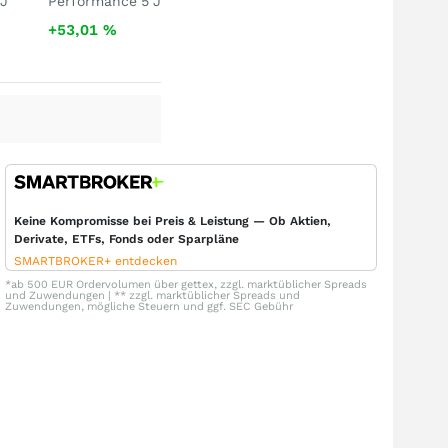
 J
Performance 5 J
+53,01
%
Keine Kompromisse bei Preis & Leistung — Ob Aktien,
Derivate, ETFs, Fonds oder Sparpläne
SMARTBROKER+ entdecken
*ab 500 EUR Ordervolumen über gettex, zzgl. marktüblicher Spreads
und Zuwendungen | ** zzgl. marktüblicher Spreads und
Zuwendungen, mögliche Steuern und ggf. SEC Gebühr