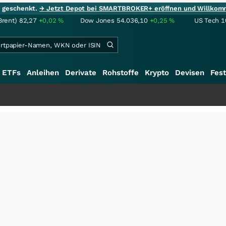
ie geschenkt.
→ Jetzt Depot bei SMARTBROKER+ eröffnen und Willkom
Brent)
82,27
+0,02
%
Dow Jones
54.036,10
+0,25
%
US Tech 1
ETFs
Anleihen
Derivate
Rohstoffe
Krypto
Devisen
Fest