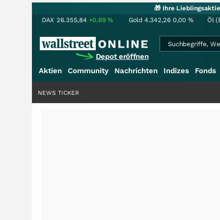
🎁 Ihre Lieblingsakt
DAX
26.355,84
+0,69
%
Gold
4.342,26
0,00
%
Öl (
Depot eröffnen
Aktien
Community
Nachrichten
Indizes
Fonds
NEWS TICKER