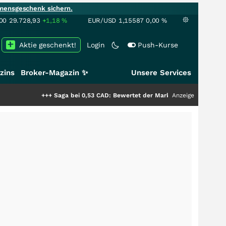
mensgeschenk sichern.
00
29.728,93
+1,18
%
EUR/USD
1,15587
0,00
%
Aktie geschenkt!
Login
Push-Kurse
zins
Broker-Magazin ✨
Unsere Services
+++
Saga bei 0,53 CAD: Bewertet der Markt noch immer nur die Hälfte de
Anzeige