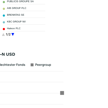
PUBLICIS GROUPE SA
3,20 %
AIB GROUP PLC
3,00 %
BRENNTAG SE
2,90 %
KBC GROUP NV
2,90 %
Haleon PLC
2,70 %
1/2
ELIS SA
2,60 %
Sonstige
67,00 %
L-N USD
lechtester Fonds
Peergroup