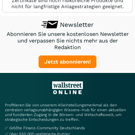
Zertifikate sind hoch risikoreiche Produkte und
nicht für langfristige Anlagestrategien geeignet.
Newsletter
Abonnieren Sie unsere kostenlosen Newsletter
und verpassen Sie nichts mehr aus der
Redaktion
Jetzt abonnieren!
Profitieren Sie von unserem Alleinstellungsmerkmal als den
zentralen verlagsunabhängigen Wissens-Hub für einen aktuellen
und fundierten Zugang in die Börsen- und Wirtschaftswelt, um
strategische Entscheidungen zu treffen.
✅ Größte Finanz-Community Deutschlands
✅ über 550.000 registrierte Nutzer