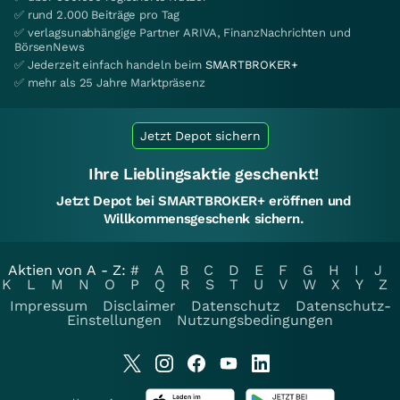
✅ rund 2.000 Beiträge pro Tag
✅ verlagsunabhängige Partner ARIVA, FinanzNachrichten und
BörsenNews
✅ Jederzeit einfach handeln beim
SMARTBROKER+
✅ mehr als 25 Jahre Marktpräsenz
Jetzt Depot sichern
Ihre Lieblingsaktie geschenkt!
Jetzt Depot bei SMARTBROKER+ eröffnen und
Willkommensgeschenk sichern.
Aktien von A - Z:
#
A
B
C
D
E
F
G
H
I
J
K
L
M
N
O
P
Q
R
S
T
U
V
W
X
Y
Z
Impressum
Disclaimer
Datenschutz
Datenschutz-
Einstellungen
Nutzungsbedingungen