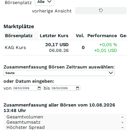
Alle
Börsenplatz
vorherige Ansicht
Marktplätze
Börsenplatz
Letzter Kurs
Vol.
Performance
Ges
20,17
USD
+0,05
%
KAG Kurs
0
06.08.26
+0,01
USD
Zusammenfassung Börsen Zeitraum auswählen:
heute
oder Datum eingeben:
von
bis
Zusammenfassung aller Börsen vom 10.08.2026
13:48 Uhr
Gesamtvolumen
-
Gesamtumsatz
-
Höchster Spread
-