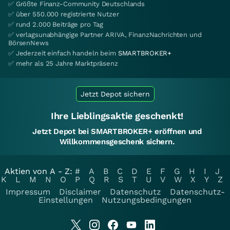
✅ Größte Finanz-Community Deutschlands
✅ über 550.000 registrierte Nutzer
✅ rund 2.000 Beiträge pro Tag
✅ verlagsunabhängige Partner ARIVA, FinanzNachrichten und
BörsenNews
✅ Jederzeit einfach handeln beim
SMARTBROKER+
✅ mehr als 25 Jahre Marktpräsenz
Jetzt Depot sichern
Ihre Lieblingsaktie geschenkt!
Jetzt Depot bei SMARTBROKER+ eröffnen und
Willkommensgeschenk sichern.
Aktien von A - Z:
#
A
B
C
D
E
F
G
H
I
J
K
L
M
N
O
P
Q
R
S
T
U
V
W
X
Y
Z
Impressum
Disclaimer
Datenschutz
Datenschutz-
Einstellungen
Nutzungsbedingungen