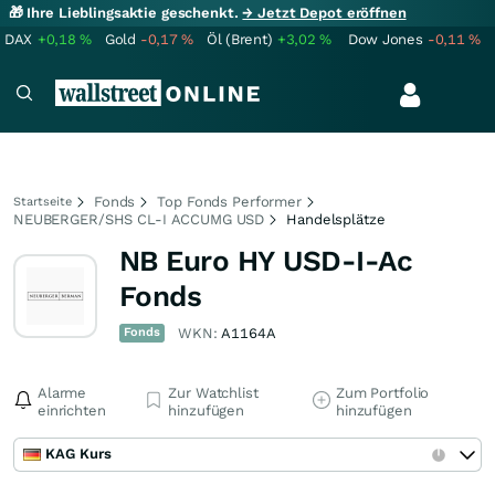
🎁 Ihre Lieblingsaktie geschenkt.
→ Jetzt Depot eröffnen
DAX
+0,18
%
Gold
-0,17
%
Öl (Brent)
+3,02
%
Dow Jones
-0,11
%
Fonds
Top Fonds Performer
Startseite
NEUBERGER/SHS CL-I ACCUMG USD
Handelsplätze
NB Euro HY USD-I-Ac
Fonds
Fonds
WKN:
A1164A
Alarme
Zur Watchlist
Zum Portfolio
einrichten
hinzufügen
hinzufügen
KAG Kurs