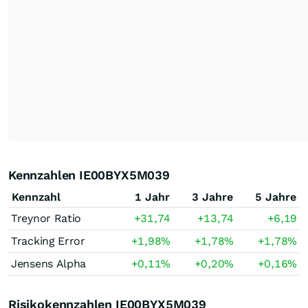
Kennzahlen IE00BYX5M039
Kennzahl
1 Jahr
3 Jahre
5 Jahre
Treynor Ratio
+31,74
+13,74
+6,19
Tracking Error
+1,98
%
+1,78
%
+1,78
%
Jensens Alpha
+0,11
%
+0,20
%
+0,16
%
Risikokennzahlen IE00BYX5M039