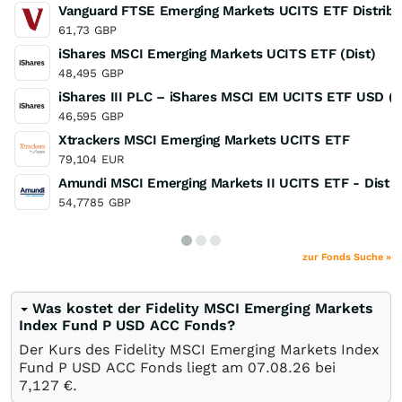
Vanguard FTSE Emerging Markets UCITS ETF Distribu
61,73
GBP
iShares MSCI Emerging Markets UCITS ETF (Dist)
48,495
GBP
iShares III PLC – iShares MSCI EM UCITS ETF USD (A
46,595
GBP
Xtrackers MSCI Emerging Markets UCITS ETF
79,104
EUR
Amundi MSCI Emerging Markets II UCITS ETF - Dist
54,7785
GBP
zur Fonds Suche »
Was kostet der Fidelity MSCI Emerging Markets
Index Fund P USD ACC Fonds?
Der Kurs des Fidelity MSCI Emerging Markets Index
Fund P USD ACC Fonds liegt am
07.08.26
bei
7,127
€
.