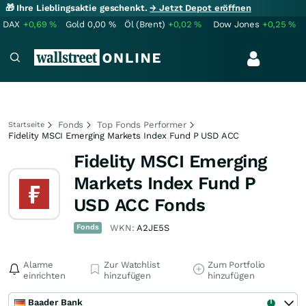
🎁 Ihre Lieblingsaktie geschenkt.
→ Jetzt Depot eröffnen
DAX
+0,69
%
Gold
0,00
%
Öl (Brent)
+0,02
%
Dow Jones
+0,25
%
Fonds
Top Fonds Performer
Startseite
Fidelity MSCI Emerging Markets Index Fund P USD ACC
Fidelity MSCI Emerging
Markets Index Fund P
USD ACC Fonds
Fonds
WKN:
A2JE5S
Alarme
Zur Watchlist
Zum Portfolio
einrichten
hinzufügen
hinzufügen
Baader Bank