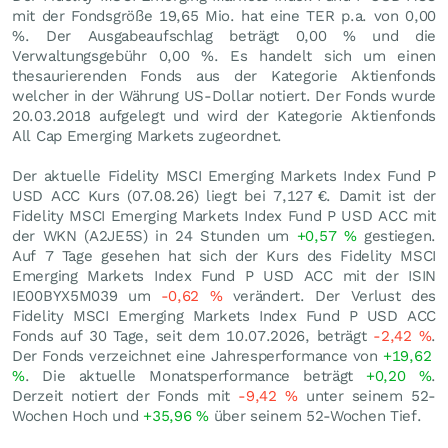
mit der Fondsgröße 19,65 Mio. hat eine TER p.a. von 0,00
%. Der Ausgabeaufschlag beträgt 0,00 % und die
Verwaltungsgebühr 0,00 %. Es handelt sich um einen
thesaurierenden Fonds aus der Kategorie Aktienfonds
welcher in der Währung US-Dollar notiert. Der Fonds wurde
20.03.2018 aufgelegt und wird der Kategorie Aktienfonds
All Cap Emerging Markets zugeordnet.
Der aktuelle Fidelity MSCI Emerging Markets Index Fund P
USD ACC Kurs (
07.08.26
) liegt bei 7,127
€
. Damit ist der
Fidelity MSCI Emerging Markets Index Fund P USD ACC mit
der WKN (A2JE5S) in 24 Stunden um
+0,57
%
gestiegen.
Auf 7 Tage gesehen hat sich der Kurs des Fidelity MSCI
Emerging Markets Index Fund P USD ACC mit der ISIN
IE00BYX5M039 um
-0,62
%
verändert. Der Verlust des
Fidelity MSCI Emerging Markets Index Fund P USD ACC
Fonds auf 30 Tage, seit dem 10.07.2026, beträgt
-2,42
%
.
Der Fonds verzeichnet eine Jahresperformance von
+19,62
%
. Die aktuelle Monatsperformance beträgt
+0,20
%
.
Derzeit notiert der Fonds mit
-9,42
%
unter seinem 52-
Wochen Hoch und
+35,96
%
über seinem 52-Wochen Tief.