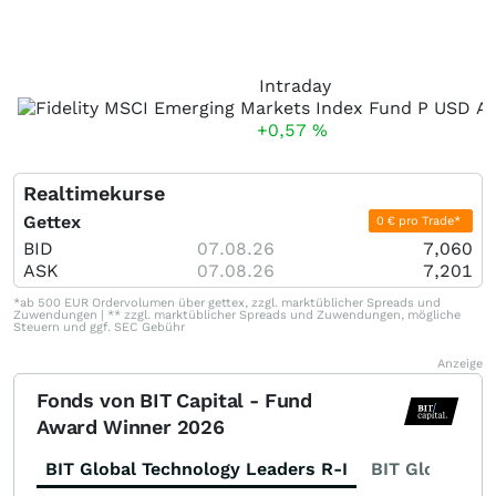
Intraday
+0,57
%
Realtimekurse
Gettex
0 € pro Trade*
BID
07.08.26
7,060
ASK
07.08.26
7,201
*ab 500 EUR Ordervolumen über gettex, zzgl. marktüblicher Spreads und
Zuwendungen | ** zzgl. marktüblicher Spreads und Zuwendungen, mögliche
Steuern und ggf. SEC Gebühr
Anzeige
Fonds von BIT Capital - Fund
Award Winner 2026
BIT Global Technology Leaders R-I
BIT Global Fi