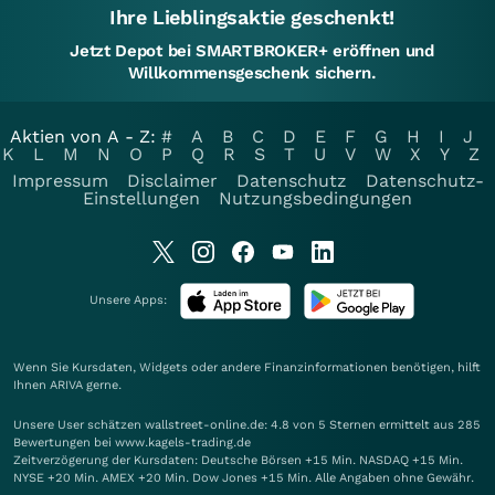
Ihre Lieblingsaktie geschenkt!
Jetzt Depot bei SMARTBROKER+ eröffnen und
Willkommensgeschenk sichern.
Aktien von A - Z:
#
A
B
C
D
E
F
G
H
I
J
K
L
M
N
O
P
Q
R
S
T
U
V
W
X
Y
Z
Impressum
Disclaimer
Datenschutz
Datenschutz-
Einstellungen
Nutzungsbedingungen
Unsere Apps:
Wenn Sie Kursdaten, Widgets oder andere Finanzinformationen benötigen, hilft
Ihnen
ARIVA
gerne.
Unsere User schätzen wallstreet-online.de: 4.8 von 5 Sternen ermittelt aus 285
Bewertungen bei www.kagels-trading.de
Zeitverzögerung der Kursdaten: Deutsche Börsen +15 Min. NASDAQ +15 Min.
NYSE +20 Min. AMEX +20 Min. Dow Jones +15 Min. Alle Angaben ohne Gewähr.