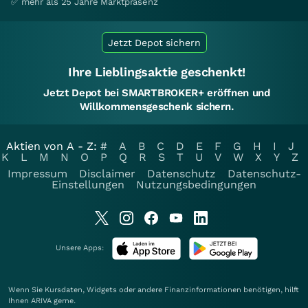
✅ mehr als 25 Jahre Marktpräsenz
Jetzt Depot sichern
Ihre Lieblingsaktie geschenkt!
Jetzt Depot bei SMARTBROKER+ eröffnen und
Willkommensgeschenk sichern.
Aktien von A - Z:
#
A
B
C
D
E
F
G
H
I
J
K
L
M
N
O
P
Q
R
S
T
U
V
W
X
Y
Z
Impressum
Disclaimer
Datenschutz
Datenschutz-
Einstellungen
Nutzungsbedingungen
Unsere Apps:
Wenn Sie Kursdaten, Widgets oder andere Finanzinformationen benötigen, hilft
Ihnen
ARIVA
gerne.