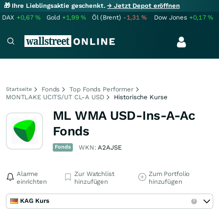
🎁 Ihre Lieblingsaktie geschenkt.
→ Jetzt Depot eröffnen
DAX
+0,67
%
Gold
+1,99
%
Öl (Brent)
-1,31
%
Dow Jones
+0,17
%
Fonds
Top Fonds Performer
Startseite
MONTLAKE UCITS/UT CL-A USD
Historische Kurse
ML WMA USD-Ins-A-Ac
Fonds
Fonds
WKN:
A2AJSE
Alarme
Zur Watchlist
Zum Portfolio
einrichten
hinzufügen
hinzufügen
KAG Kurs