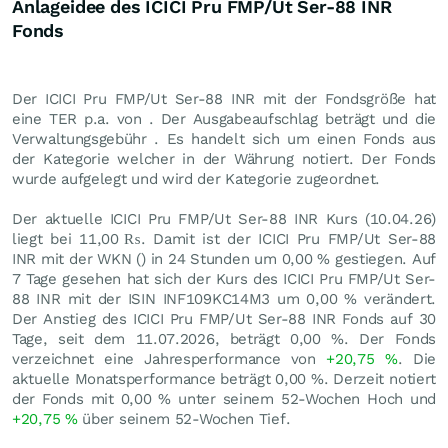
Anlageidee des ICICI Pru FMP/Ut Ser-88 INR
Fonds
Der ICICI Pru FMP/Ut Ser-88 INR mit der Fondsgröße hat
eine TER p.a. von . Der Ausgabeaufschlag beträgt und die
Verwaltungsgebühr . Es handelt sich um einen Fonds aus
der Kategorie welcher in der Währung notiert. Der Fonds
wurde aufgelegt und wird der Kategorie zugeordnet.
Der aktuelle ICICI Pru FMP/Ut Ser-88 INR Kurs (
10.04.26
)
liegt bei 11,00
₨
. Damit ist der ICICI Pru FMP/Ut Ser-88
INR mit der WKN () in 24 Stunden um
0,00
%
gestiegen. Auf
7 Tage gesehen hat sich der Kurs des ICICI Pru FMP/Ut Ser-
88 INR mit der ISIN INF109KC14M3 um
0,00
%
verändert.
Der Anstieg des ICICI Pru FMP/Ut Ser-88 INR Fonds auf 30
Tage, seit dem 11.07.2026, beträgt
0,00
%
. Der Fonds
verzeichnet eine Jahresperformance von
+20,75
%
. Die
aktuelle Monatsperformance beträgt
0,00
%
. Derzeit notiert
der Fonds mit
0,00
%
unter seinem 52-Wochen Hoch und
+20,75
%
über seinem 52-Wochen Tief.