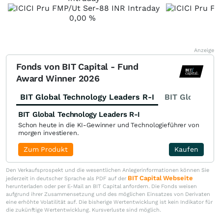
0,00
%
Anzeige
Fonds von BIT Capital - Fund
Award Winner 2026
BIT Global Technology Leaders R-I
BIT Global Fi
BIT Global Technology Leaders R-I
Schon heute in die KI-Gewinner und Technologieführer von
morgen investieren.
Zum Produkt
Kaufen
Den Verkaufsprospekt und die wesentlichen Anlegerinformationen können Sie
BIT Capital Webseite
jederzeit in deutscher Sprache als PDF auf der
herunterladen oder per E-Mail an BIT Capital anfordern. Die Fonds weisen
aufgrund ihrer Zusammensetzung und des möglichen Einsatzes von Derivaten
eine erhöhte Volatilität auf. Die bisherige Wertentwicklung ist kein Indikator für
die zukünftige Wertentwicklung. Kursverluste sind möglich.