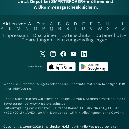
Jetzt Depot bei SMARTBROKER+ eröffnen und
Willkommensgeschenk sichern.
Aktien von A - Z:
#
A
B
C
D
E
F
G
H
I
J
K
L
M
N
O
P
Q
R
S
T
U
V
W
X
Y
Z
Impressum
Disclaimer
Datenschutz
Datenschutz-
Einstellungen
Nutzungsbedingungen
Unsere Apps:
Wenn Sie Kursdaten, Widgets oder andere Finanzinformationen benötigen, hilft
Ihnen
ARIVA
gerne.
Unsere User schätzen wallstreet-online.de: 4.8 von 5 Sternen ermittelt aus 285
Bewertungen bei www.kagels-trading.de
Zeitverzögerung der Kursdaten: Deutsche Börsen +15 Min. NASDAQ +15 Min.
NYSE +20 Min. AMEX +20 Min. Dow Jones +15 Min. Alle Angaben ohne Gewähr.
Copyright © 1998-2026 Smartbroker Holding AG - Alle Rechte vorbehalten.