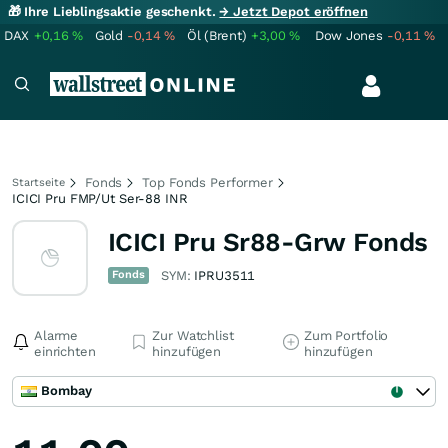
🎁 Ihre Lieblingsaktie geschenkt.
→ Jetzt Depot eröffnen
DAX
+0,16
%
Gold
-0,14
%
Öl (Brent)
+3,00
%
Dow Jones
-0,11
%
Fonds
Top Fonds Performer
Startseite
ICICI Pru FMP/Ut Ser-88 INR
ICICI Pru Sr88-Grw Fonds
Fonds
SYM:
IPRU3511
Alarme
Zur Watchlist
Zum Portfolio
einrichten
hinzufügen
hinzufügen
Bombay