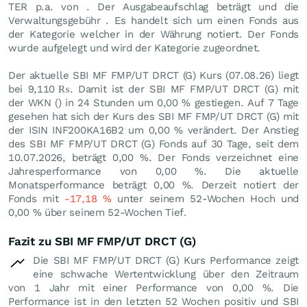
TER p.a. von . Der Ausgabeaufschlag beträgt und die
Verwaltungsgebühr . Es handelt sich um einen Fonds aus
der Kategorie welcher in der Währung notiert. Der Fonds
wurde aufgelegt und wird der Kategorie zugeordnet.
Der aktuelle SBI MF FMP/UT DRCT (G) Kurs (
07.08.26
) liegt
bei 9,110
₨
. Damit ist der SBI MF FMP/UT DRCT (G) mit
der WKN () in 24 Stunden um
0,00
%
gestiegen. Auf 7 Tage
gesehen hat sich der Kurs des SBI MF FMP/UT DRCT (G) mit
der ISIN INF200KA16B2 um
0,00
%
verändert. Der Anstieg
des SBI MF FMP/UT DRCT (G) Fonds auf 30 Tage, seit dem
10.07.2026, beträgt
0,00
%
. Der Fonds verzeichnet eine
Jahresperformance von
0,00
%
. Die aktuelle
Monatsperformance beträgt
0,00
%
. Derzeit notiert der
Fonds mit
-17,18
%
unter seinem 52-Wochen Hoch und
0,00
%
über seinem 52-Wochen Tief.
Fazit zu SBI MF FMP/UT DRCT (G)
Die SBI MF FMP/UT DRCT (G) Kurs Performance zeigt
eine schwache Wertentwicklung über den Zeitraum
von 1 Jahr mit einer Performance von
0,00
%
. Die
Performance ist in den letzten 52 Wochen positiv und SBI