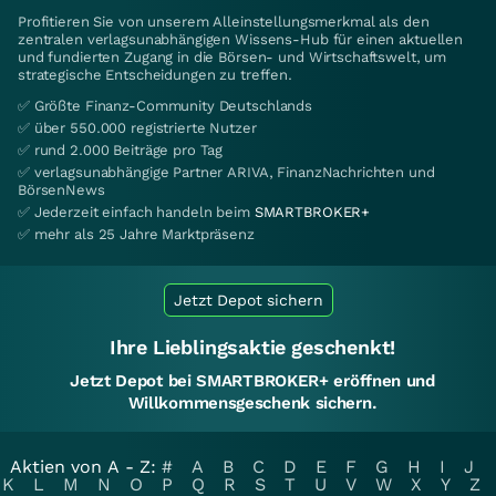
Profitieren Sie von unserem Alleinstellungsmerkmal als den
zentralen verlagsunabhängigen Wissens-Hub für einen aktuellen
und fundierten Zugang in die Börsen- und Wirtschaftswelt, um
strategische Entscheidungen zu treffen.
✅ Größte Finanz-Community Deutschlands
✅ über 550.000 registrierte Nutzer
✅ rund 2.000 Beiträge pro Tag
✅ verlagsunabhängige Partner ARIVA, FinanzNachrichten und
BörsenNews
✅ Jederzeit einfach handeln beim
SMARTBROKER+
✅ mehr als 25 Jahre Marktpräsenz
Jetzt Depot sichern
Ihre Lieblingsaktie geschenkt!
Jetzt Depot bei SMARTBROKER+ eröffnen und
Willkommensgeschenk sichern.
Aktien von A - Z:
#
A
B
C
D
E
F
G
H
I
J
K
L
M
N
O
P
Q
R
S
T
U
V
W
X
Y
Z