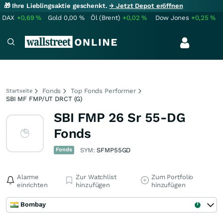
🎁 Ihre Lieblingsaktie geschenkt.
→ Jetzt Depot eröffnen
DAX
+0,69
%
Gold
0,00
%
Öl (Brent)
+0,02
%
Dow Jones
+0,25
%
Fonds
Top Fonds Performer
Startseite
SBI MF FMP/UT DRCT (G)
SBI FMP 26 Sr 55-DG
Fonds
Fonds
SYM:
SFMP55GD
Alarme
Zur Watchlist
Zum Portfolio
einrichten
hinzufügen
hinzufügen
Bombay