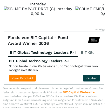
Intraday
5 T
0,00
%
0,0
Anzeige
Fonds von BIT Capital - Fund
Award Winner 2026
BIT Global Technology Leaders R-I
BIT Global Fi
BIT Global Technology Leaders R-I
Schon heute in die KI-Gewinner und Technologieführer von
morgen investieren.
Zum Produkt
Kaufen
Den Verkaufsprospekt und die wesentlichen Anlegerinformationen können Sie
BIT Capital Webseite
jederzeit in deutscher Sprache als PDF auf der
herunterladen oder per E-Mail an BIT Capital anfordern. Die Fonds weisen
aufgrund ihrer Zusammensetzung und des möglichen Einsatzes von Derivaten
eine erhöhte Volatilität auf. Die bisherige Wertentwicklung ist kein Indikator für
die zukünftige Wertentwicklung. Kursverluste sind möglich.