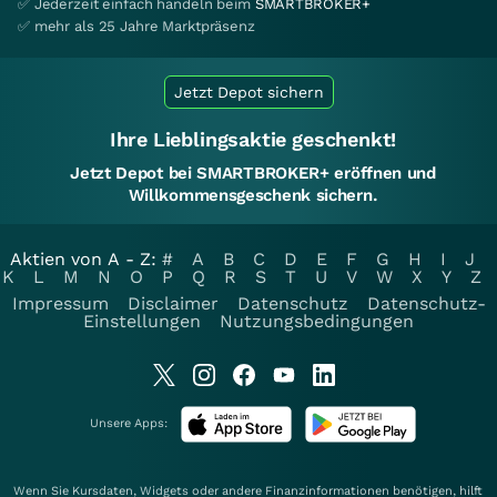
✅ Jederzeit einfach handeln beim
SMARTBROKER+
✅ mehr als 25 Jahre Marktpräsenz
Jetzt Depot sichern
Ihre Lieblingsaktie geschenkt!
Jetzt Depot bei SMARTBROKER+ eröffnen und
Willkommensgeschenk sichern.
Aktien von A - Z:
#
A
B
C
D
E
F
G
H
I
J
K
L
M
N
O
P
Q
R
S
T
U
V
W
X
Y
Z
Impressum
Disclaimer
Datenschutz
Datenschutz-
Einstellungen
Nutzungsbedingungen
Unsere Apps:
Wenn Sie Kursdaten, Widgets oder andere Finanzinformationen benötigen, hilft