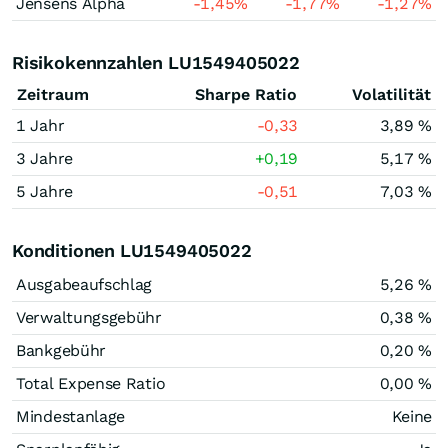
Jensens Alpha
-1,45
%
-1,77
%
-1,27
%
Risikokennzahlen LU1549405022
Zeitraum
Sharpe Ratio
Volatilität
1 Jahr
-0,33
3,89 %
3 Jahre
+0,19
5,17 %
5 Jahre
-0,51
7,03 %
Konditionen LU1549405022
Ausgabeaufschlag
5,26 %
Verwaltungsgebühr
0,38 %
Bankgebühr
0,20 %
Total Expense Ratio
0,00 %
Mindestanlage
Keine