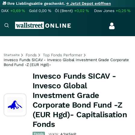
🎁 Ihre Lieblingsaktie geschenkt.
→ Jetzt Depot eröffnen
DAX
+0,69
%
Gold
0,00
%
Öl (Brent)
+0,02
%
Dow Jones
+0,25
%
Fonds
Top Fonds Performer
Startseite
Invesco Funds SICAV - Invesco Global Investment Grade Corporate
Bond Fund -Z (EUR Hgd)-
Invesco Funds SICAV -
Invesco Global
Investment Grade
Corporate Bond Fund -Z
(EUR Hgd)- Capitalisation
Fonds
Fonds
WKN:
A2H5HP