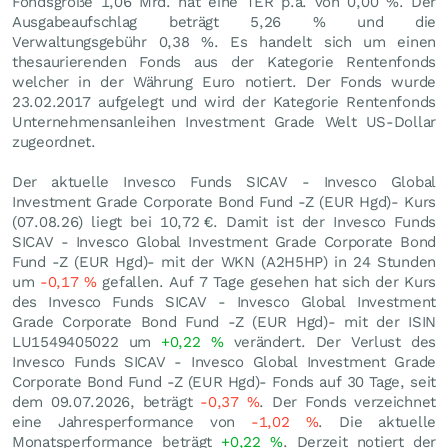
Fondsgröße 1,06 Mrd. hat eine TER p.a. von 0,00 %. Der
Ausgabeaufschlag beträgt 5,26 % und die
Verwaltungsgebühr 0,38 %. Es handelt sich um einen
thesaurierenden Fonds aus der Kategorie Rentenfonds
welcher in der Währung Euro notiert. Der Fonds wurde
23.02.2017 aufgelegt und wird der Kategorie Rentenfonds
Unternehmensanleihen Investment Grade Welt US-Dollar
zugeordnet.
Der aktuelle Invesco Funds SICAV - Invesco Global
Investment Grade Corporate Bond Fund -Z (EUR Hgd)- Kurs
(
07.08.26
) liegt bei 10,72
€
. Damit ist der Invesco Funds
SICAV - Invesco Global Investment Grade Corporate Bond
Fund -Z (EUR Hgd)- mit der WKN (A2H5HP) in 24 Stunden
um
-0,17
%
gefallen. Auf 7 Tage gesehen hat sich der Kurs
des Invesco Funds SICAV - Invesco Global Investment
Grade Corporate Bond Fund -Z (EUR Hgd)- mit der ISIN
LU1549405022 um
+0,22
%
verändert. Der Verlust des
Invesco Funds SICAV - Invesco Global Investment Grade
Corporate Bond Fund -Z (EUR Hgd)- Fonds auf 30 Tage, seit
dem 09.07.2026, beträgt
-0,37
%
. Der Fonds verzeichnet
eine Jahresperformance von
-1,02
%
. Die aktuelle
Monatsperformance beträgt
+0,22
%
. Derzeit notiert der