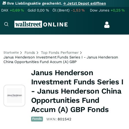
🎁 Ihre Lieblingsaktie geschenkt.
→ Jetzt Depot eröffnen
DAX
+0,69
%
Gold
0,00
%
Öl (Brent)
-1,53
%
Dow Jones
+0,25
%
Fonds
Top Fonds Performer
Startseite
Janus Henderson Investment Funds Series I - Janus Henderson
China Opportunities Fund Accum (A) GBP
Janus Henderson
Investment Funds Series I
- Janus Henderson China
Opportunities Fund
Accum (A) GBP Fonds
Fonds
WKN:
801542