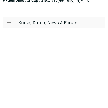
Aktienfonds All Cap Asien/Pazifik (ex Japan)
717,395 Mio.
0,75
%
Kurse, Daten, News & Forum