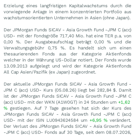
Erzielung eines langfristigen Kapitalwachstums durch die
vorwiegende Anlage in einem konzentrierten Portfolio aus
wachstumsorientierten Unternehmen in Asien (ohne Japan).
Der JPMorgan Funds SICAV - Asia Growth Fund -JPM C (acc)
USD- mit der Fondsgröße 717,40 Mio. hat eine TER p.a. von
0,00 %. Der Ausgabeaufschlag beträgt 0,00 % und die
Verwaltungsgebühr 0,75 %. Es handelt sich um einen
thesaurierenden Fonds aus der Kategorie Aktienfonds
welcher in der Währung US-Dollar notiert. Der Fonds wurde
13.09.2013 aufgelegt und wird der Kategorie Aktienfonds
All Cap Asien/Pazifik (ex Japan) zugeordnet.
Der aktuelle JPMorgan Funds SICAV - Asia Growth Fund -
JPM C (acc) USD- Kurs (
05.08.26
) liegt bei 282,84
$
. Damit
ist der JPMorgan Funds SICAV - Asia Growth Fund -JPM C
(acc) USD- mit der WKN (A1W0GT) in 24 Stunden um
+1,62
%
gestiegen. Auf 7 Tage gesehen hat sich der Kurs des
JPMorgan Funds SICAV - Asia Growth Fund -JPM C (acc)
USD- mit der ISIN LU0943624584 um
+6,95
%
verändert.
Der Verlust des JPMorgan Funds SICAV - Asia Growth Fund
-JPM C (acc) USD- Fonds auf 30 Tage, seit dem 08.07.2026,