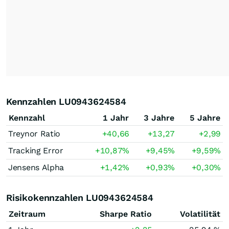
Kennzahlen LU0943624584
Kennzahl
1 Jahr
3 Jahre
5 Jahre
Treynor Ratio
+40,66
+13,27
+2,99
Tracking Error
+10,87
%
+9,45
%
+9,59
%
Jensens Alpha
+1,42
%
+0,93
%
+0,30
%
Risikokennzahlen LU0943624584
Zeitraum
Sharpe Ratio
Volatilität