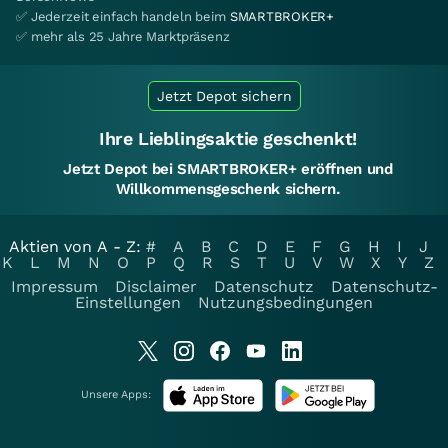
✅ Jederzeit einfach handeln beim
SMARTBROKER+
✅ mehr als 25 Jahre Marktpräsenz
Jetzt Depot sichern
Ihre Lieblingsaktie geschenkt!
Jetzt Depot bei SMARTBROKER+ eröffnen und
Willkommensgeschenk sichern.
Aktien von A - Z:
#
A
B
C
D
E
F
G
H
I
J
K
L
M
N
O
P
Q
R
S
T
U
V
W
X
Y
Z
Impressum
Disclaimer
Datenschutz
Datenschutz-
Einstellungen
Nutzungsbedingungen
Unsere Apps: