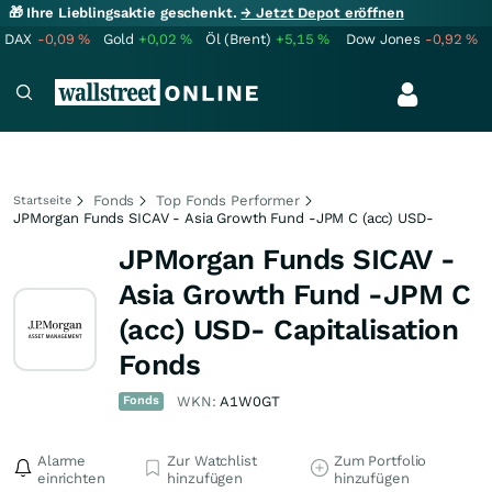
🎁 Ihre Lieblingsaktie geschenkt.
→ Jetzt Depot eröffnen
DAX
-0,09
%
Gold
+0,02
%
Öl (Brent)
+5,15
%
Dow Jones
-0,92
%
Fonds
Top Fonds Performer
Startseite
JPMorgan Funds SICAV - Asia Growth Fund -JPM C (acc) USD-
JPMorgan Funds SICAV -
Asia Growth Fund -JPM C
(acc) USD- Capitalisation
Fonds
Fonds
WKN:
A1W0GT
Alarme
Zur Watchlist
Zum Portfolio
einrichten
hinzufügen
hinzufügen