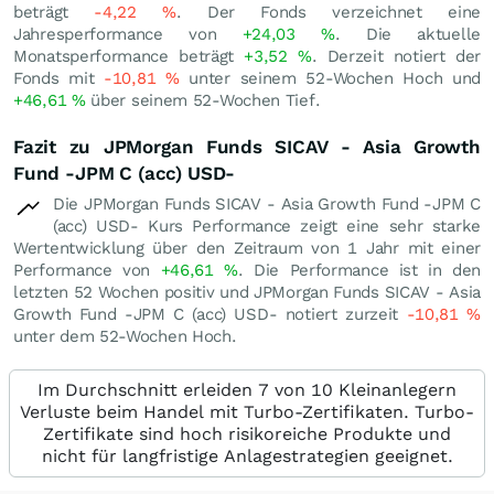
beträgt
-4,22
%
. Der Fonds verzeichnet eine
Jahresperformance von
+24,03
%
. Die aktuelle
Monatsperformance beträgt
+3,52
%
. Derzeit notiert der
Fonds mit
-10,81
%
unter seinem 52-Wochen Hoch und
+46,61
%
über seinem 52-Wochen Tief.
Fazit zu JPMorgan Funds SICAV - Asia Growth
Fund -JPM C (acc) USD-
Die JPMorgan Funds SICAV - Asia Growth Fund -JPM C
(acc) USD- Kurs Performance zeigt eine sehr starke
Wertentwicklung über den Zeitraum von 1 Jahr mit einer
Performance von
+46,61
%
. Die Performance ist in den
letzten 52 Wochen positiv und JPMorgan Funds SICAV - Asia
Growth Fund -JPM C (acc) USD- notiert zurzeit
-10,81
%
unter dem 52-Wochen Hoch.
Im Durchschnitt erleiden 7 von 10 Kleinanlegern
Verluste beim Handel mit Turbo-Zertifikaten. Turbo-
Zertifikate sind hoch risikoreiche Produkte und
nicht für langfristige Anlagestrategien geeignet.