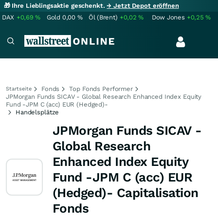
🎁 Ihre Lieblingsaktie geschenkt.
→ Jetzt Depot eröffnen
DAX
+0,69
%
Gold
0,00
%
Öl (Brent)
+0,02
%
Dow Jones
+0,25
%
Fonds
Top Fonds Performer
Startseite
JPMorgan Funds SICAV - Global Research Enhanced Index Equity
Fund -JPM C (acc) EUR (Hedged)-
Handelsplätze
JPMorgan Funds SICAV -
Global Research
Enhanced Index Equity
Fund -JPM C (acc) EUR
(Hedged)- Capitalisation
Fonds