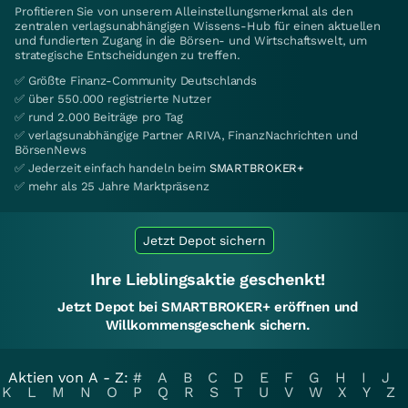
Profitieren Sie von unserem Alleinstellungsmerkmal als den
zentralen verlagsunabhängigen Wissens-Hub für einen aktuellen
und fundierten Zugang in die Börsen- und Wirtschaftswelt, um
strategische Entscheidungen zu treffen.
✅ Größte Finanz-Community Deutschlands
✅ über 550.000 registrierte Nutzer
✅ rund 2.000 Beiträge pro Tag
✅ verlagsunabhängige Partner ARIVA, FinanzNachrichten und
BörsenNews
✅ Jederzeit einfach handeln beim
SMARTBROKER+
✅ mehr als 25 Jahre Marktpräsenz
Jetzt Depot sichern
Ihre Lieblingsaktie geschenkt!
Jetzt Depot bei SMARTBROKER+ eröffnen und
Willkommensgeschenk sichern.
Aktien von A - Z:
#
A
B
C
D
E
F
G
H
I
J
K
L
M
N
O
P
Q
R
S
T
U
V
W
X
Y
Z