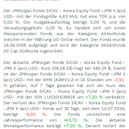
Der JPMorgan Funds SICAV - Korea Equity Fund -JPM X (acc)
USD- mit der Fondsgröße 4,83 Mrd. hat eine TER p.a. von
0,00 %. Der Ausgabeaufschlag beträgt 0,00 % und die
Verwaltungsgebühr 0,00 %. Es handelt sich um einen
thesaurierenden Fonds aus der Kategorie Aktienfonds
welcher in der Währung US-Dollar notiert. Der Fonds wurde
18.06.2008 aufgelegt und wird der Kategorie Aktienfonds
All Cap Südkorea zugeordnet.
Der aktuelle JPMorgan Funds SICAV - Korea Equity Fund -
JPM X (acc) USD- Kurs (
06.08.26
) liegt bei 484,25
$
. Damit
ist der JPMorgan Funds SICAV - Korea Equity Fund -JPM X
(acc) USD- mit der WKN (A0MVUJ) in 24 Stunden um
-3,91
%
gefallen. Auf 7 Tage gesehen hat sich der Kurs des
JPMorgan Funds SICAV - Korea Equity Fund -JPM X (acc)
USD- mit der ISIN LU0301639828 um
+7,20
%
verändert.
Der Verlust des JPMorgan Funds SICAV - Korea Equity Fund
-JPM X (acc) USD- Fonds auf 30 Tage, seit dem 10.07.2026,
beträgt
-8,05
%
. Der Fonds verzeichnet eine
Jahresperformance von
+43,72
%
. Die aktuelle
Monatsperformance beträgt
+7,20
%
. Derzeit notiert der