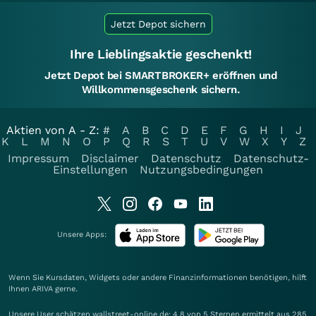
Jetzt Depot sichern
Ihre Lieblingsaktie geschenkt!
Jetzt Depot bei SMARTBROKER+ eröffnen und
Willkommensgeschenk sichern.
Aktien von A - Z:
#
A
B
C
D
E
F
G
H
I
J
K
L
M
N
O
P
Q
R
S
T
U
V
W
X
Y
Z
Impressum
Disclaimer
Datenschutz
Datenschutz-
Einstellungen
Nutzungsbedingungen
Unsere Apps:
Wenn Sie Kursdaten, Widgets oder andere Finanzinformationen benötigen, hilft
Ihnen
ARIVA
gerne.
Unsere User schätzen wallstreet-online.de: 4.8 von 5 Sternen ermittelt aus 285