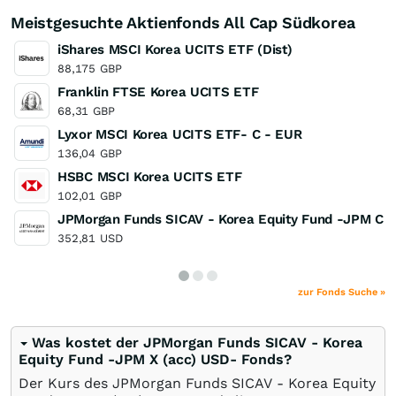
Meistgesuchte Aktienfonds All Cap Südkorea
iShares MSCI Korea UCITS ETF (Dist)
88,175
GBP
Franklin FTSE Korea UCITS ETF
68,31
GBP
Lyxor MSCI Korea UCITS ETF- C - EUR
136,04
GBP
HSBC MSCI Korea UCITS ETF
102,01
GBP
JPMorgan Funds SICAV - Korea Equity Fund -JPM C (
352,81
USD
zur Fonds Suche »
Was kostet der JPMorgan Funds SICAV - Korea
Equity Fund -JPM X (acc) USD- Fonds?
Der Kurs des JPMorgan Funds SICAV - Korea Equity