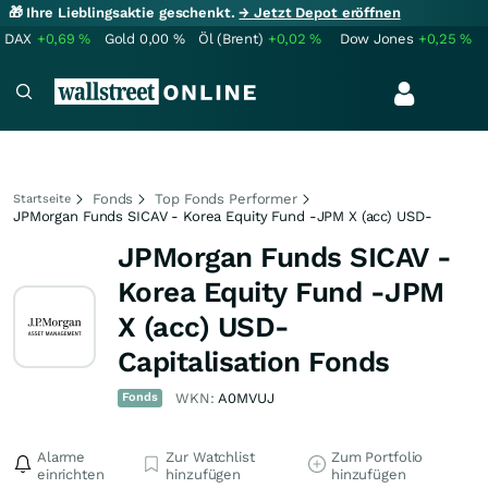
🎁 Ihre Lieblingsaktie geschenkt.
→ Jetzt Depot eröffnen
DAX
+0,69
%
Gold
0,00
%
Öl (Brent)
+0,02
%
Dow Jones
+0,25
%
Fonds
Top Fonds Performer
Startseite
JPMorgan Funds SICAV - Korea Equity Fund -JPM X (acc) USD-
JPMorgan Funds SICAV -
Korea Equity Fund -JPM
X (acc) USD-
Capitalisation Fonds
Fonds
WKN:
A0MVUJ
Alarme
Zur Watchlist
Zum Portfolio
einrichten
hinzufügen
hinzufügen