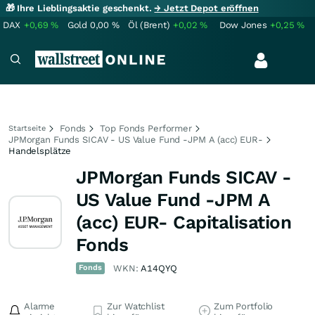
🎁 Ihre Lieblingsaktie geschenkt.
→ Jetzt Depot eröffnen
DAX
+0,69
%
Gold
0,00
%
Öl (Brent)
+0,02
%
Dow Jones
+0,25
%
Fonds
Top Fonds Performer
Startseite
JPMorgan Funds SICAV - US Value Fund -JPM A (acc) EUR-
Handelsplätze
JPMorgan Funds SICAV -
US Value Fund -JPM A
(acc) EUR- Capitalisation
Fonds
Fonds
WKN:
A14QYQ
Alarme
Zur Watchlist
Zum Portfolio