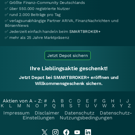
✅ Größte Finanz-Community Deutschlands
✅ über 550.000 registrierte Nutzer
✅ rund 2.000 Beiträge pro Tag
✅ verlagsunabhängige Partner ARIVA, FinanzNachrichten und
BörsenNews
✅ Jederzeit einfach handeln beim
SMARTBROKER+
✅ mehr als 25 Jahre Marktpräsenz
Jetzt Depot sichern
Ihre Lieblingsaktie geschenkt!
Jetzt Depot bei SMARTBROKER+ eröffnen und
Willkommensgeschenk sichern.
Aktien von A - Z:
#
A
B
C
D
E
F
G
H
I
J
K
L
M
N
O
P
Q
R
S
T
U
V
W
X
Y
Z
Impressum
Disclaimer
Datenschutz
Datenschutz-
Einstellungen
Nutzungsbedingungen