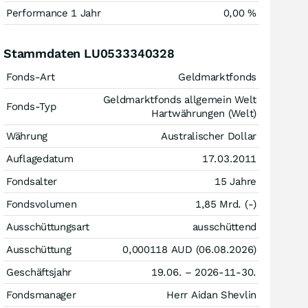
Performance 1 Jahr
0,00
%
Stammdaten LU0533340328
Fonds-Art
Geldmarktfonds
Geldmarktfonds allgemein Welt
Fonds-Typ
Hartwährungen (Welt)
Währung
Australischer Dollar
Auflagedatum
17.03.2011
Fondsalter
15 Jahre
Fondsvolumen
1,85 Mrd. (-)
Ausschüttungsart
ausschüttend
Ausschüttung
0,000118
AUD
(06.08.2026)
Geschäftsjahr
19.06. – 2026-11-30.
Fondsmanager
Herr Aidan Shevlin