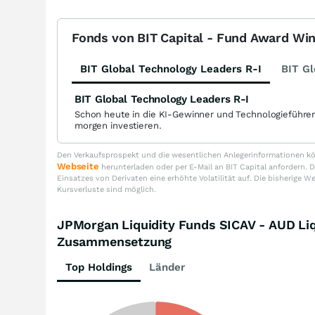
Fonds von BIT Capital - Fund Award Wi
BIT Global Technology Leaders R-I
BIT Gl
BIT Global Technology Leaders R-I
Schon heute in die KI-Gewinner und Technologieführe
morgen investieren.
Den Verkaufsprospekt und die wesentlichen Anlegerinformationen kön
Webseite
herunterladen oder per E-Mail an BIT Capital anfordern
Einsatzes von Derivaten eine erhöhte Volatilität auf. Die bisherige W
Kursverluste sind möglich.
JPMorgan Liquidity Funds SICAV - AUD Liq
Zusammensetzung
Top Holdings
Länder