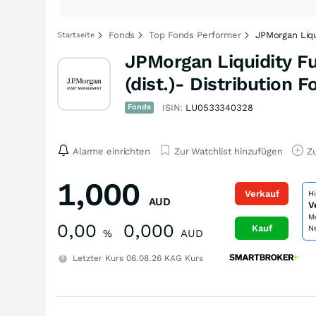
Fonds
Top Fonds Performer
JPMorgan Liqu
Startseite
JPMorgan Liquidity F
(dist.)- Distribution 
Fonds
ISIN:
LU0533340328
Alarme einrichten
Zur Watchlist hinzufügen
Zu
1,000
Verkauf
H
AUD
V
M
0,00
0,000
Kauf
N
%
AUD
Letzter Kurs
06.08.26
KAG Kurs