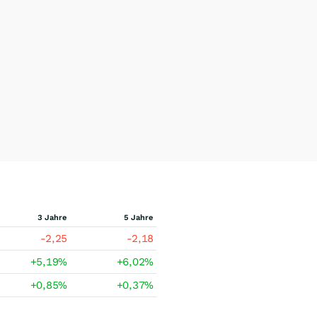
3 Jahre
5 Jahre
-2,25
-2,18
+5,19
%
+6,02
%
+0,85
%
+0,37
%