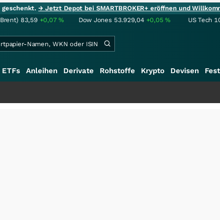
ie geschenkt.
→ Jetzt Depot bei SMARTBROKER+ eröffnen und Willkom
(Brent)
83,59
+0,07
%
Dow Jones
53.929,04
+0,05
%
US Tech 1
ETFs
Anleihen
Derivate
Rohstoffe
Krypto
Devisen
Fest