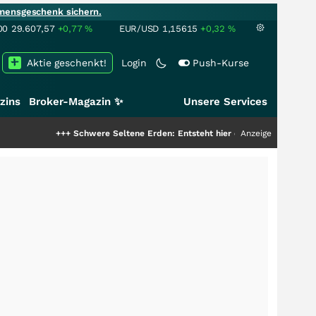
mensgeschenk sichern.
00
29.607,57
+0,77
%
EUR/USD
1,15615
+0,32
%
Aktie geschenkt!
Login
Push-Kurse
zins
Broker-Magazin ✨
Unsere Services
+++
Schwere Seltene Erden: Entsteht hier die nächste Milliardenstory?
Anzeige
++