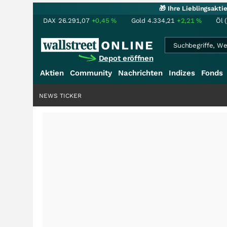
🎁 Ihre Lieblingsakt
DAX
26.291,07
+0,45
%
Gold
4.334,21
+2,21
%
Öl 
Depot eröffnen
Aktien
Community
Nachrichten
Indizes
Fonds
NEWS TICKER