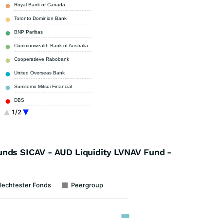
Royal Bank of Canada
8,10 %
Toronto Dominion Bank
7,50 %
BNP Paribas
3,30 %
Commonwealth Bank of Australia
1,70 %
Cooperatieve Rabobank
1,60 %
United Overseas Bank
1,40 %
Sumitomo Mitsui Financial
1,30 %
DBS
1,30 %
1/2
ANZ GROUP HOLDINGS
1,30 %
Sonstige
63,40 %
unds SICAV - AUD Liquidity LVNAV Fund -
lechtester Fonds
Peergroup