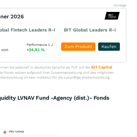
Anzeige
nner 2026
obal Fintech Leaders R-I
BIT Global Leaders R-I
Performance 1 J
Zum Produkt
Kaufen
r von
+34,81
%
BIT Capital
nen Sie jederzeit in deutscher Sprache als PDF auf der
. Die Fonds weisen aufgrund ihrer Zusammensetzung und des möglichen
ertentwicklung ist kein Indikator für die zukünftige Wertentwicklung.
uidity LVNAV Fund -Agency (dist.)- Fonds
ING Groep
9,10 %