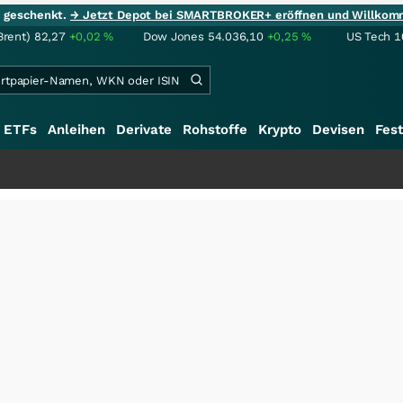
ie geschenkt.
→ Jetzt Depot bei SMARTBROKER+ eröffnen und Willkom
Brent)
82,27
+0,02
%
Dow Jones
54.036,10
+0,25
%
US Tech 1
ETFs
Anleihen
Derivate
Rohstoffe
Krypto
Devisen
Fest