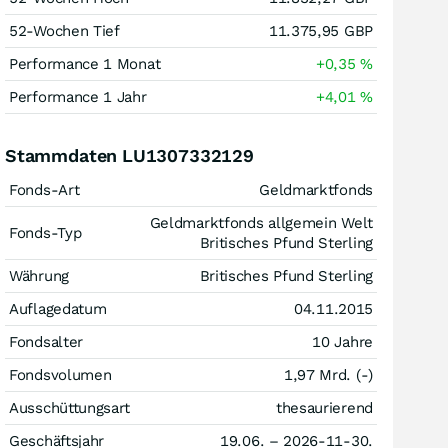
52-Wochen Tief
11.375,95
GBP
Performance 1 Monat
+0,35
%
Performance 1 Jahr
+4,01
%
Stammdaten LU1307332129
Fonds-Art
Geldmarktfonds
Geldmarktfonds allgemein Welt
Fonds-Typ
Britisches Pfund Sterling
Währung
Britisches Pfund Sterling
Auflagedatum
04.11.2015
Fondsalter
10 Jahre
Fondsvolumen
1,97 Mrd. (-)
Ausschüttungsart
thesaurierend
Geschäftsjahr
19.06. – 2026-11-30.