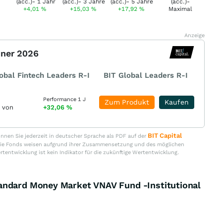
+4,01
%
+15,03
%
+17,92
%
Anzeige
nner 2026
obal Fintech Leaders R-I
BIT Global Leaders R-I
Performance 1 J
Zum Produkt
Kaufen
r von
+32,06
%
BIT Capital
nen Sie jederzeit in deutscher Sprache als PDF auf der
. Die Fonds weisen aufgrund ihrer Zusammensetzung und des möglichen
ertentwicklung ist kein Indikator für die zukünftige Wertentwicklung.
andard Money Market VNAV Fund -Institutional