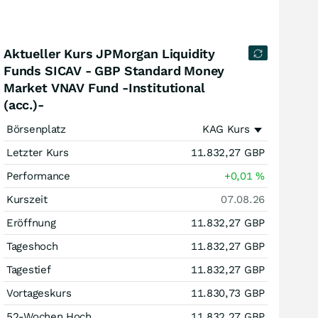
Aktueller Kurs JPMorgan Liquidity
Funds SICAV - GBP Standard Money
Market VNAV Fund -Institutional
(acc.)-
Börsenplatz
KAG Kurs
Letzter Kurs
11.832,27
GBP
Performance
+0,01
%
Kurszeit
07.08.26
Eröffnung
11.832,27
GBP
Tageshoch
11.832,27
GBP
Tagestief
11.832,27
GBP
Vortageskurs
11.830,73
GBP
52-Wochen Hoch
11.832,27
GBP