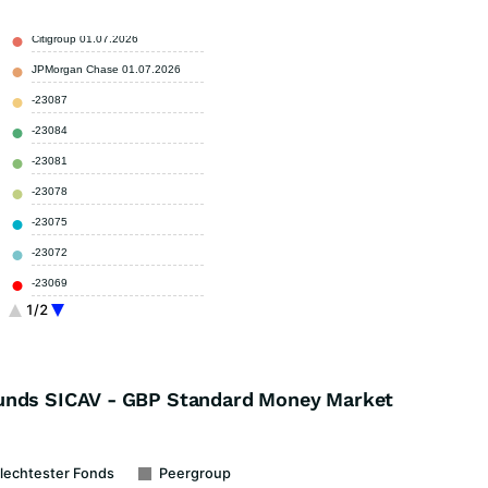
Citigroup 01.07.2026
7,60 %
JPMorgan Chase 01.07.2026
7,50 %
-23087
2,20 %
-23084
2,00 %
-23081
1,80 %
-23078
1,70 %
-23075
1,60 %
-23072
1,60 %
-23069
1,50 %
1/2
-23066
1,50 %
Sonstige
71,00 %
Funds SICAV - GBP Standard Money Market
lechtester Fonds
Peergroup