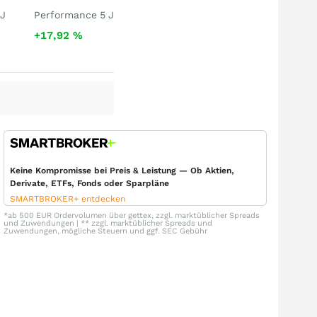
 J
Performance 5 J
+17,92
%
Keine Kompromisse bei Preis & Leistung — Ob Aktien,
Derivate, ETFs, Fonds oder Sparpläne
SMARTBROKER+ entdecken
*ab 500 EUR Ordervolumen über gettex, zzgl. marktüblicher Spreads
und Zuwendungen | ** zzgl. marktüblicher Spreads und
Zuwendungen, mögliche Steuern und ggf. SEC Gebühr