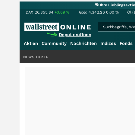
🎁 Ihre Lieblingsakt
DAX
26.355,84
+0,69
%
Gold
4.342,26
0,00
%
Öl (
Depot eröffnen
Aktien
Community
Nachrichten
Indizes
Fonds
NEWS TICKER