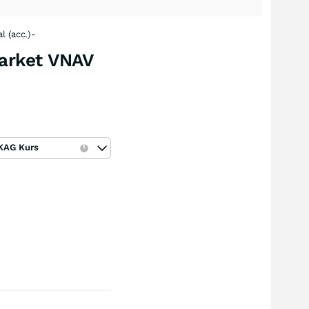
l (acc.)-
arket VNAV
KAG Kurs