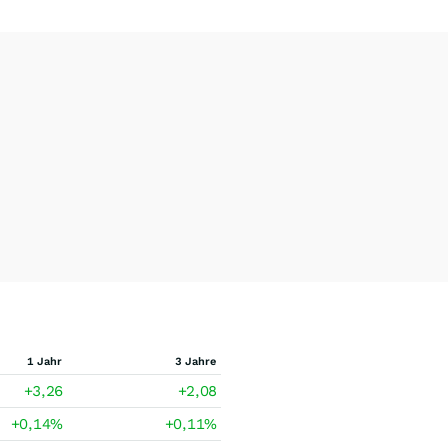
1 Jahr
3 Jahre
+3,26
+2,08
+0,14
%
+0,11
%