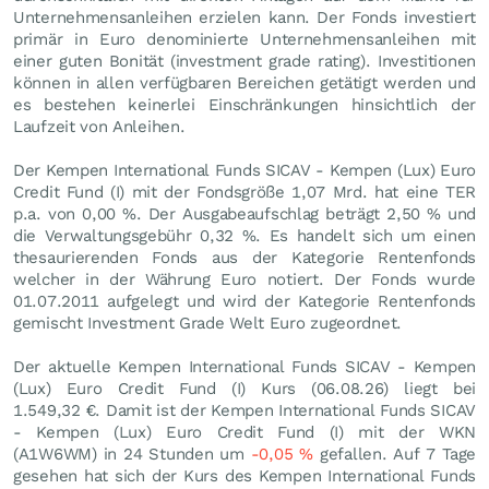
Unternehmensanleihen erzielen kann. Der Fonds investiert
primär in Euro denominierte Unternehmensanleihen mit
einer guten Bonität (investment grade rating). Investitionen
können in allen verfügbaren Bereichen getätigt werden und
es bestehen keinerlei Einschränkungen hinsichtlich der
Laufzeit von Anleihen.
Der Kempen International Funds SICAV - Kempen (Lux) Euro
Credit Fund (I) mit der Fondsgröße 1,07 Mrd. hat eine TER
p.a. von 0,00 %. Der Ausgabeaufschlag beträgt 2,50 % und
die Verwaltungsgebühr 0,32 %. Es handelt sich um einen
thesaurierenden Fonds aus der Kategorie Rentenfonds
welcher in der Währung Euro notiert. Der Fonds wurde
01.07.2011 aufgelegt und wird der Kategorie Rentenfonds
gemischt Investment Grade Welt Euro zugeordnet.
Der aktuelle Kempen International Funds SICAV - Kempen
(Lux) Euro Credit Fund (I) Kurs (
06.08.26
) liegt bei
1.549,32
€
. Damit ist der Kempen International Funds SICAV
- Kempen (Lux) Euro Credit Fund (I) mit der WKN
(A1W6WM) in 24 Stunden um
-0,05
%
gefallen. Auf 7 Tage
gesehen hat sich der Kurs des Kempen International Funds