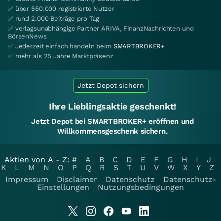
✅ über 550.000 registrierte Nutzer
✅ rund 2.000 Beiträge pro Tag
✅ verlagsunabhängige Partner ARIVA, FinanzNachrichten und
BörsenNews
✅ Jederzeit einfach handeln beim
SMARTBROKER+
✅ mehr als 25 Jahre Marktpräsenz
Jetzt Depot sichern
Ihre Lieblingsaktie geschenkt!
Jetzt Depot bei SMARTBROKER+ eröffnen und
Willkommensgeschenk sichern.
Aktien von A - Z:
#
A
B
C
D
E
F
G
H
I
J
K
L
M
N
O
P
Q
R
S
T
U
V
W
X
Y
Z
Impressum
Disclaimer
Datenschutz
Datenschutz-
Einstellungen
Nutzungsbedingungen