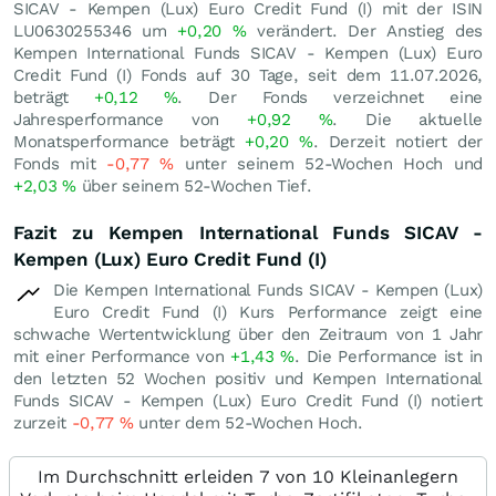
SICAV - Kempen (Lux) Euro Credit Fund (I) mit der ISIN
LU0630255346 um
+0,20
%
verändert. Der Anstieg des
Kempen International Funds SICAV - Kempen (Lux) Euro
Credit Fund (I) Fonds auf 30 Tage, seit dem 11.07.2026,
beträgt
+0,12
%
. Der Fonds verzeichnet eine
Jahresperformance von
+0,92
%
. Die aktuelle
Monatsperformance beträgt
+0,20
%
. Derzeit notiert der
Fonds mit
-0,77
%
unter seinem 52-Wochen Hoch und
+2,03
%
über seinem 52-Wochen Tief.
Fazit zu Kempen International Funds SICAV -
Kempen (Lux) Euro Credit Fund (I)
Die Kempen International Funds SICAV - Kempen (Lux)
Euro Credit Fund (I) Kurs Performance zeigt eine
schwache Wertentwicklung über den Zeitraum von 1 Jahr
mit einer Performance von
+1,43
%
. Die Performance ist in
den letzten 52 Wochen positiv und Kempen International
Funds SICAV - Kempen (Lux) Euro Credit Fund (I) notiert
zurzeit
-0,77
%
unter dem 52-Wochen Hoch.
Im Durchschnitt erleiden 7 von 10 Kleinanlegern