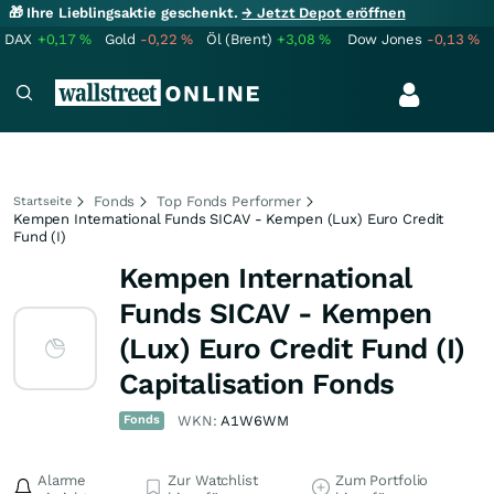
🎁 Ihre Lieblingsaktie geschenkt.
→ Jetzt Depot eröffnen
DAX
+0,17
%
Gold
-0,22
%
Öl (Brent)
+3,08
%
Dow Jones
-0,13
%
Fonds
Top Fonds Performer
Startseite
Kempen International Funds SICAV - Kempen (Lux) Euro Credit
Fund (I)
Kempen International
Funds SICAV - Kempen
(Lux) Euro Credit Fund (I)
Capitalisation Fonds
Fonds
WKN:
A1W6WM
Alarme
Zur Watchlist
Zum Portfolio